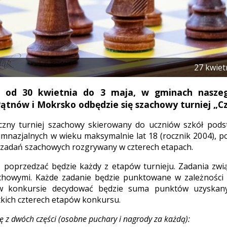
27 kwiet
 od 30 kwietnia do 3 maja, w gminach naszego
Pątnów i Mokrsko odbędzie się szachowy turniej „C
yczny turniej szachowy skierowany do uczniów szkół pod
imnazjalnych w wieku maksymalnie lat 18 (rocznik 2004), 
zadań szachowych rozgrywany w czterech etapach.
 poprzedzać będzie każdy z etapów turnieju. Zadania zwi
howymi. Każde zadanie będzie punktowane w zależności o
 w konkursie decydować będzie suma punktów uzyskan
kich czterech etapów konkursu.
ię z dwóch części (osobne puchary i nagrody za każdą):