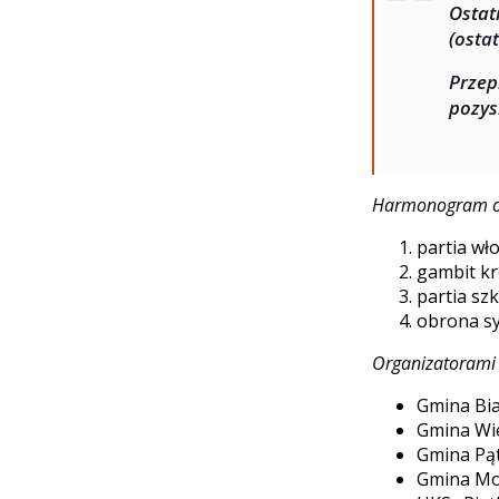
Ostat
(osta
Przep
pozys
Harmonogram org
partia wł
gambit kr
partia sz
obrona sy
Organizatorami 
Gmina Bia
Gmina Wie
Gmina Pą
Gmina Mo