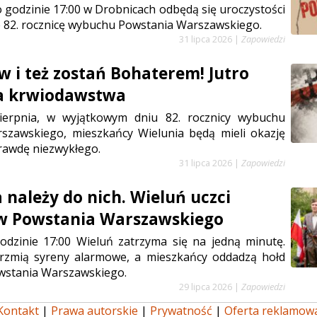
 o godzinie 17:00 w Drobnicach odbędą się uroczystości
 82. rocznicę wybuchu Powstania Warszawskiego.
31 lipca 2026
|
Zapowiedzi
w i też zostań Bohaterem! Jutro
ja krwiodawstwa
sierpnia, w wyjątkowym dniu 82. rocznicy wybuchu
szawskiego, mieszkańcy Wielunia będą mieli okazję
rawdę niezwykłego.
31 lipca 2026
|
Zapowiedzi
 należy do nich. Wieluń uczci
w Powstania Warszawskiego
odzinie 17:00 Wieluń zatrzyma się na jedną minutę.
rzmią syreny alarmowe, a mieszkańcy oddadzą hołd
stania Warszawskiego.
29 lipca 2026
|
Zapowiedzi
Kontakt
|
Prawa autorskie
|
Prywatność
|
Oferta reklamow