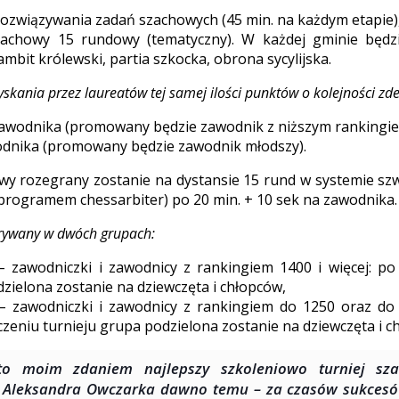
ozwiązywania zadań szachowych (45 min. na każdym etapie)
zachowy 15 rundowy (tematyczny). W każdej gminie będzi
ambit królewski, partia szkocka, obrona sycylijska.
kania przez laureatów tej samej ilości punktów o kolejności zd
awodnika (promowany będzie zawodnik z niższym rankingie
dnika (promowany będzie zawodnik młodszy).
wy rozegrany zostanie na dystansie 15 rund w systemie szw
ogramem chessarbiter) po 20 min. + 10 sek na zawodnika.
zgrywany w dwóch grupach:
 zawodniczki i zawodnicy z rankingiem 1400 i więcej: po
zielona zostanie na dziewczęta i chłopców,
 zawodniczki i zawodnicy z rankingiem do 1250 oraz do l
zeniu turnieju grupa podzielona zostanie na dziewczęta i c
 to moim zdaniem najlepszy szkoleniowo turniej sz
 Aleksandra Owczarka dawno temu – za czasów sukces