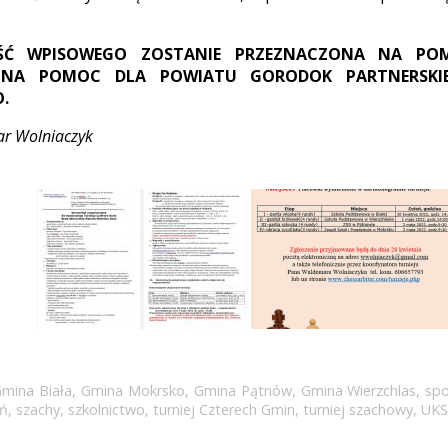
ŚĆ WPISOWEGO ZOSTANIE PRZEZNACZONA NA POM
 NA POMOC DLA POWIATU GORODOK PARTNERSKI
.
ar Wolniaczyk
mina Biała
,
Gmina Mokrsko
,
Gmina Pątnów
,
Gmina Wierzchlas
,
spo
uń
,
szachy
,
szkolnictwo
,
turniej Czterech Gmin
,
turniej szachowy
,
UKS