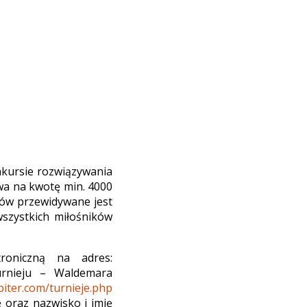
nkursie rozwiązywania
ewa na kwotę min. 4000
orów przewidywane jest
wszystkich miłośników
roniczną na adres:
urnieju – Waldemara
iter.com/turnieje.php
 oraz nazwisko i imię