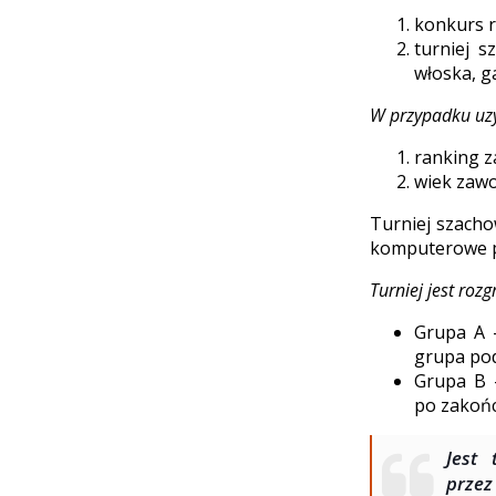
konkurs r
turniej s
włoska, g
W przypadku uzys
ranking z
wiek zawo
Turniej szacho
komputerowe pr
Turniej jest ro
Grupa A –
grupa pod
Grupa B –
po zakońc
Jest
przez