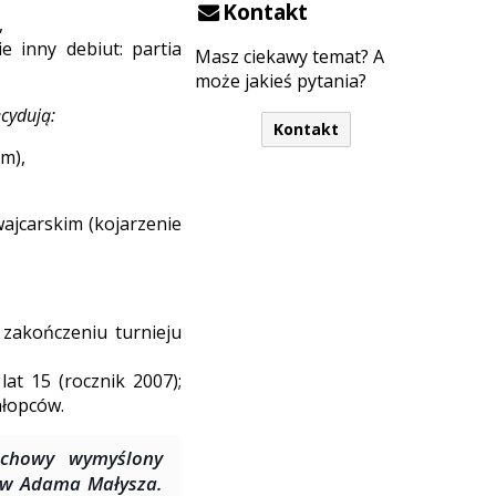
Kontakt
,
e inny debiut: partia
Masz ciekawy temat? A
może jakieś pytania?
ecydują:
Kontakt
m),
ajcarskim (kojarzenie
 zakończeniu turnieju
at 15 (rocznik 2007);
hłopców.
achowy wymyślony
ów Adama Małysza.