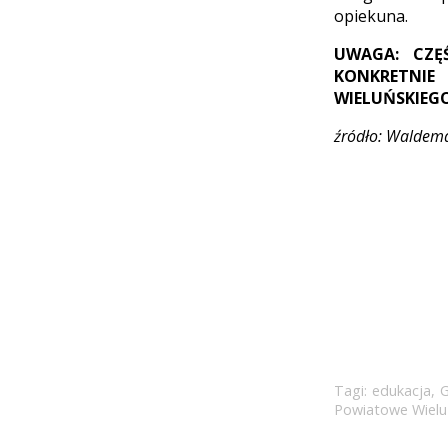
opiekuna.
UWAGA: CZĘ
KONKRETNIE
WIELUŃSKIEGO
źródło: Waldem
Tagi:
edukacja
,
G
Powiatowe Wiel