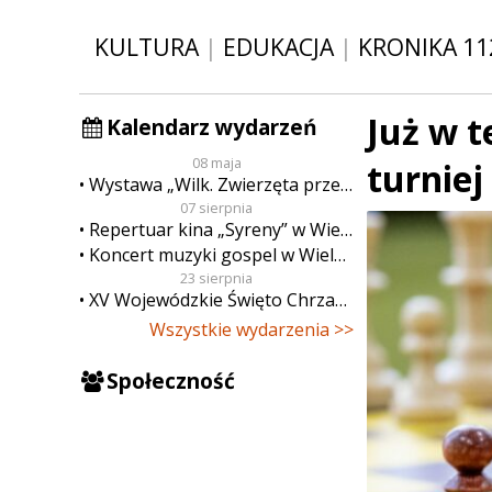
KULTURA
|
EDUKACJA
|
KRONIKA 11
Już w t
Kalendarz wydarzeń
08 maja
turniej
Wystawa „Wilk. Zwierzęta przeklęte”
07 sierpnia
Repertuar kina „Syreny” w Wieluniu w dn. od 7 do 13 sierpnia
Koncert muzyki gospel w Wieluniu
23 sierpnia
XV Wojewódzkie Święto Chrzanu
Wszystkie wydarzenia >>
Społeczność