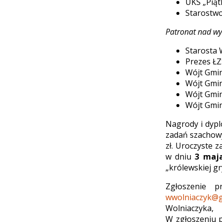
UKS „Piąt
Starostwo
Patronat nad wy
Starosta 
Prezes ŁZ
Wójt Gmin
Wójt Gmin
Wójt Gmin
Wójt Gmi
Nagrody i dypl
zadań szachowy
zł. Uroczyste 
w dniu
3 maja,
„królewskiej gr
Zgłoszenie 
wwolniaczyk@g
Wolniaczyka
W zgłoszeniu p