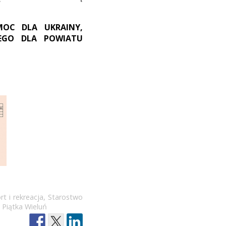
OC DLA UKRAINY,
EGO DLA POWIATU
rt i rekreacja
,
Starostwo
 Piątka Wieluń