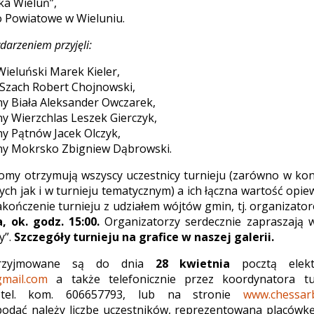
ka Wieluń”,
 Powiatowe w Wieluniu.
darzeniem przyjęli:
Wieluński Marek Kieler,
Szach Robert Chojnowski,
y Biała Aleksander Owczarek,
y Wierzchlas Leszek Gierczyk,
y Pątnów Jacek Olczyk,
ny Mokrsko Zbigniew Dąbrowski.
omy otrzymują wszyscy uczestnicy turnieju (zarówno w ko
ch jak i w turnieju tematycznym) a ich łączna wartość opi
zakończenie turnieju z udziałem wójtów gmin, tj. organizat
 ok. godz. 15:00.
Organizatorzy serdecznie zapraszają 
y”.
Szczegóły turnieju na grafice w naszej galerii.
przyjmowane są do dnia
28 kwietnia
pocztą elekt
mail.com
a także telefonicznie przez koordynatora t
, tel. kom. 606657793, lub na stronie
www.chessarb
odać należy liczbę uczestników, reprezentowana placówkę