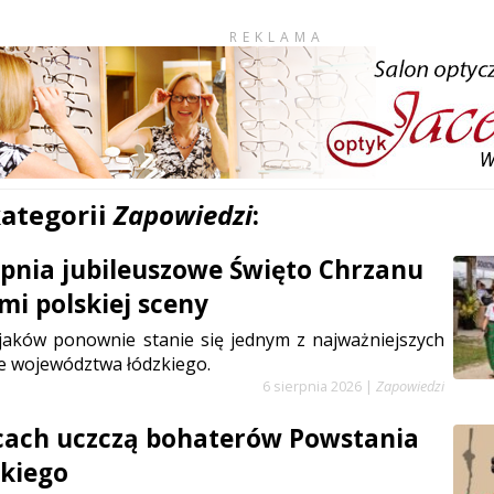
REKLAMA
kategorii
Zapowiedzi
:
erpnia jubileuszowe Święto Chrzanu
mi polskiej sceny
jaków ponownie stanie się jednym z najważniejszych
e województwa łódzkiego.
6 sierpnia 2026
|
Zapowiedzi
cach uczczą bohaterów Powstania
kiego