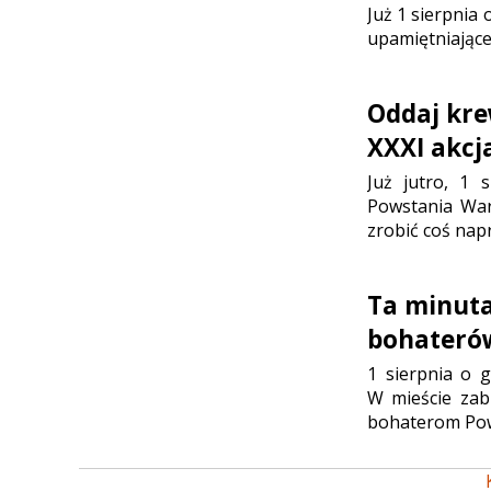
Już 1 sierpnia
upamiętniające
Oddaj kre
XXXI akc
Już jutro, 1 
Powstania War
zrobić coś nap
Ta minuta
bohateró
1 sierpnia o g
W mieście zab
bohaterom Pow