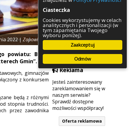
Rozrywka
Ciasteczka
Służby
Sport
Cookies wykorzystujemy w celach
analitycznych i personalizacji (w
Środowisko
tym zapamiętania Twojego
Szkolnictwo
wyboru poniżej).
Wydarzenia
nia 2022 |
Zapowiedzi
Zaakceptuj
Zapowiedzi
Zdrowie
 powiatu: Biała,
Odmów
zterech Gmin”.
Reklama
stawowych, gimnazjów
połączony z konkursem
Jesteś zainteresowany
zareklamowaniem się w
naszym serwisie?
ązane będą z różnymi
Sprawdź dostępne
d stopnia trudności.
możliwości współpracy!
ych przez zawodnika
Oferta reklamowa