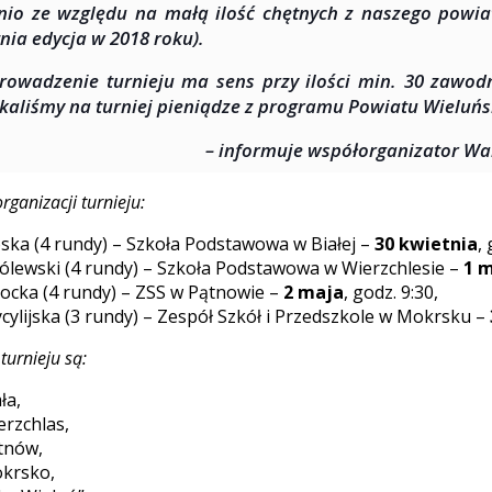
nio ze względu na małą ilość chętnych z naszego powia
tnia edycja w 2018 roku).
rowadzenie turnieju ma sens przy ilości min. 30 zawo
kaliśmy na turniej pieniądze z programu Powiatu Wieluńs
– informuje współorganizator W
anizacji turnieju:
oska (4 rundy) – Szkoła Podstawowa w Białej –
30 kwietnia
,
ólewski (4 rundy) – Szkoła Podstawowa w Wierzchlesie –
1 
kocka (4 rundy) – ZSS w Pątnowie –
2 maja
, godz. 9:30,
cylijska (3 rundy) – Zespół Szkół i Przedszkole w Mokrsku –
turnieju są:
ła,
rzchlas,
tnów,
krsko,