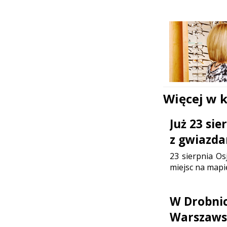
Więcej w 
Już 23 si
z gwiazda
23 sierpnia Os
miejsc na mapi
W Drobni
Warszaws