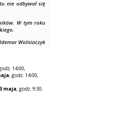
tu nie odbywał się
dników. W tym roku
kiego.
aldemar Wolniaczyk
 godz. 14:00,
maja
, godz. 14:00,
3 maja
, godz. 9:30.