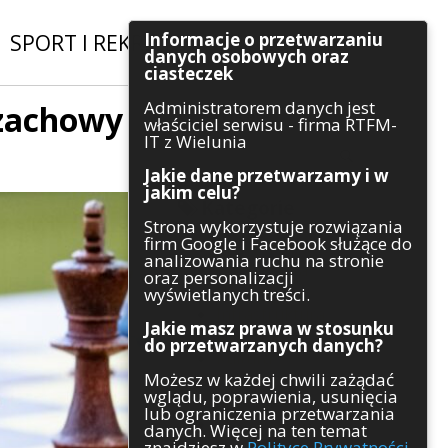
Informacje o przetwarzaniu
SPORT I REKREACJA
|
INWESTYCJE
danych osobowych oraz
ciasteczek
Administratorem danych jest
szachowy
Szukaj
właściciel serwisu - firma RTFM-
IT z Wielunia
Jakie dane przetwarzamy i w
jakim celu?
Kategorie
Strona wykorzystuje rozwiązania
firm Google i Facebook służące do
Architektura
analizowania ruchu na stronie
Gospodarka
oraz personalizacji
Handel
wyświetlanych treści.
Infrastruktura
Jakie masz prawa w stosunku
Komunikaty
do przetwarzanych danych?
Kultura
Możesz w każdej chwili zażądać
Polityka
wglądu, poprawienia, usunięcia
Pozostałe
lub ograniczenia przetwarzania
Psychologia
danych. Więcej na ten temat
Rolnictwo
znajdziesz w
Polityce Prywatności