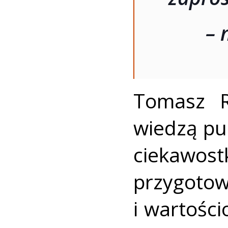
– 
Tomasz R
wiedzą pu
ciekawos
przygot
i wartości