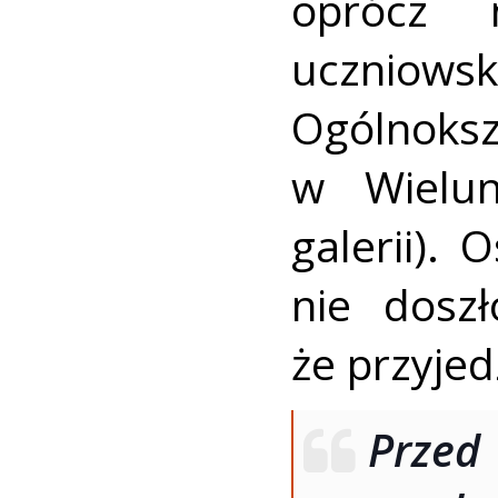
oprócz 
uczn
Ogólnoksz
w Wielun
galerii). 
nie dosz
że przyjed
Prze