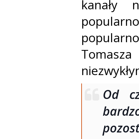
kanały 
popularn
popular
Tomasza 
niezwykły
Od cz
bardzo
pozo