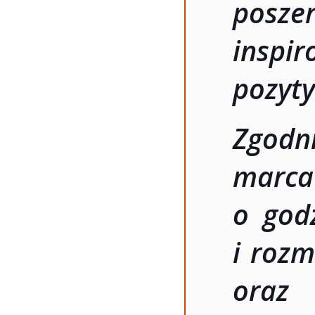
posz
inspi
pozyt
Zgodn
marca
o god
i rozm
oraz