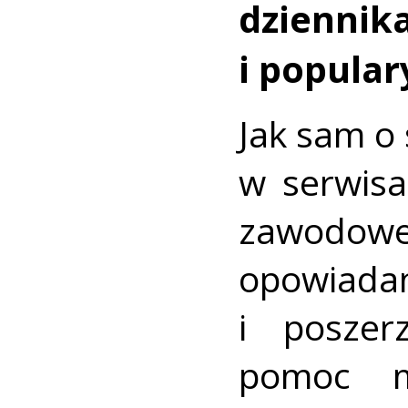
dzie
i popular
Jak sam o 
w serwisa
zawodowe
opowiada
i poszer
pomoc m