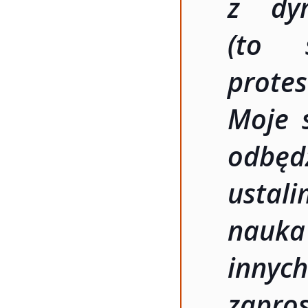
z dy
(to 
prote
Moje 
odbęd
ustali
nauka
innyc
zapros