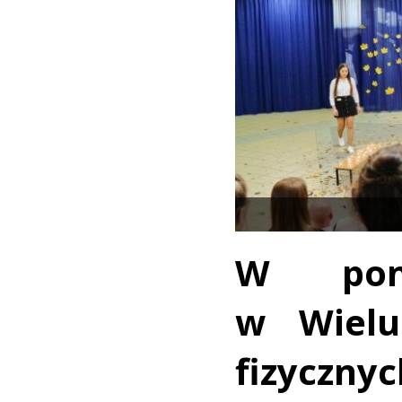
W poni
w Wielu
fizyczn