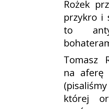
Rożek prz
przykro i
to anty
bohateram
Tomasz R
na aferę
(pisaliśm
której or