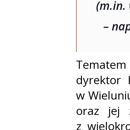
(m.in.
– na
Tematem p
dyrektor 
w Wieluniu
oraz jej
z wielok