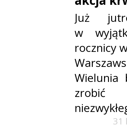
akcja k
Już jut
w wyjąt
rocznicy 
Warszaws
Wielunia 
zrobić
niezwykłe
31 