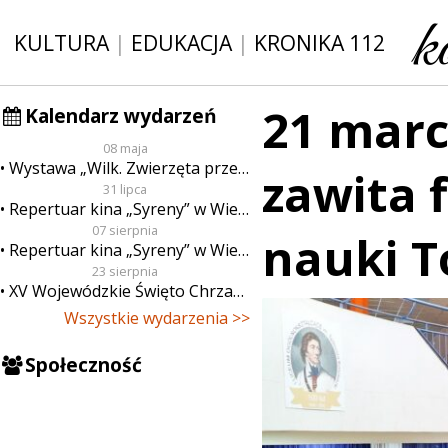
KULTURA
|
EDUKACJA
|
KRONIKA 112
21 marc
Kalendarz wydarzeń
08 maja
Wystawa „Wilk. Zwierzęta przeklęte”
zawita 
31 lipca
Repertuar kina „Syreny” w Wieluniu w dn. od 31 lipca do 6 sierpnia
07 sierpnia
nauki T
Repertuar kina „Syreny” w Wieluniu w dn. od 7 do 13 sierpnia
23 sierpnia
XV Wojewódzkie Święto Chrzanu
Wszystkie wydarzenia >>
Społeczność