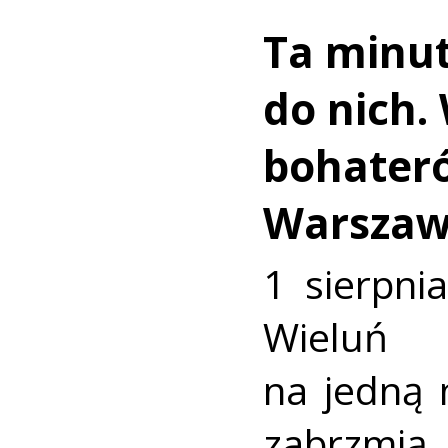
Ta minut
do nich.
bohater
Warszaw
1 sierpni
Wieluń
na jedną 
zabrzmią