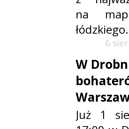
na mapi
łódzkiego.
6 sie
W Drobn
bohater
Warszaw
Już 1 si