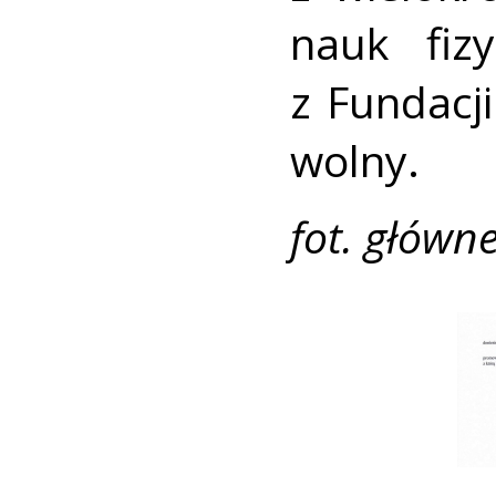
nauk fiz
z Fundacj
wolny.
fot. głów