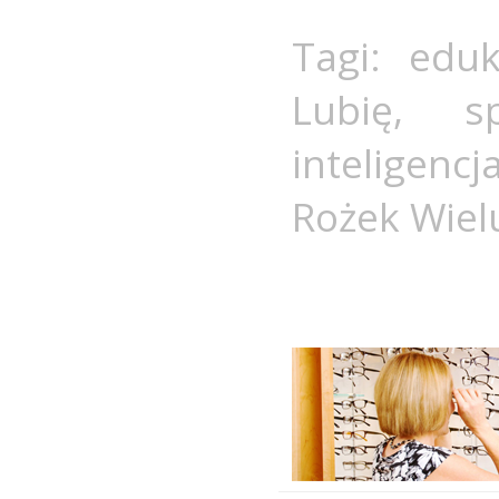
Tagi:
eduk
Lubię
,
s
inteligencj
Rożek Wiel