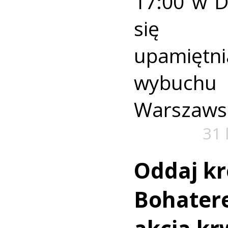
17:00 w 
się u
upamiętni
wybuch
Warszaws
31 
Oddaj kr
Bohatere