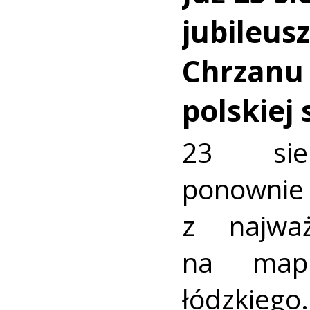
jubileus
Chrzanu
polskiej
23 sie
ponownie 
z najważ
na mapi
łódzkiego.