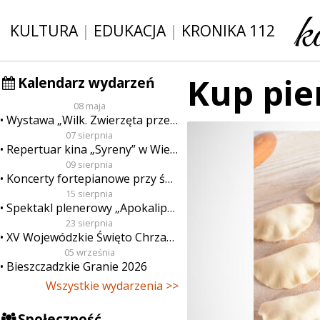
KULTURA
|
EDUKACJA
|
KRONIKA 112
Kup pie
Kalendarz wydarzeń
08 maja
Wystawa „Wilk. Zwierzęta przeklęte”
07 sierpnia
Repertuar kina „Syreny” w Wieluniu w dn. od 7 do 13 sierpnia
09 sierpnia
Koncerty fortepianowe przy świecach
15 sierpnia
Spektakl plenerowy „Apokalipsa”
23 sierpnia
XV Wojewódzkie Święto Chrzanu
05 września
Bieszczadzkie Granie 2026
Wszystkie wydarzenia >>
Społeczność