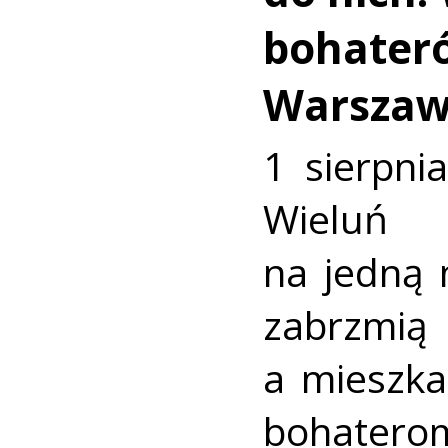
bohater
Warszaw
1 sierpni
Wieluń
na jedną 
zabrzmią
a mieszk
bohate