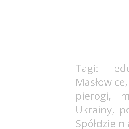
Tagi:
ed
Masłowice
pierogi
,
m
Ukrainy
,
p
Spółdziel