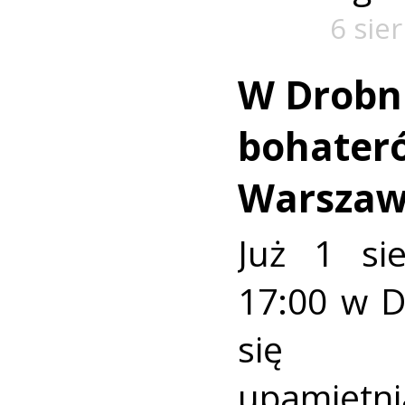
6 sie
W Drobn
bohater
Warszaw
Już 1 si
17:00 w 
się u
upamiętni