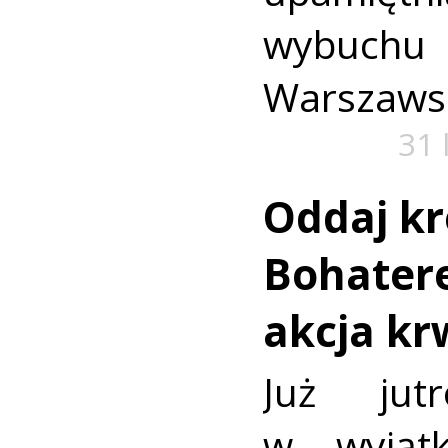
wybuch
Warszaws
31 
Oddaj kr
Bohatere
akcja k
Już jut
w wyjąt