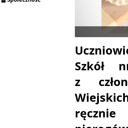
Uczniow
Szkół 
z czło
Wiejski
ręczni