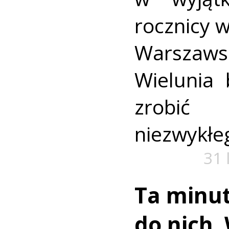
rocznicy 
Warszaws
Wielunia 
zrobić
niezwykłe
31 
Ta minut
do nich.