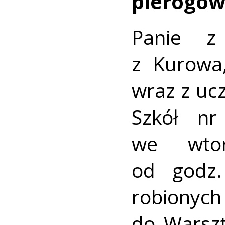
pierogów
Panie z
z Kurowa
wraz z uc
Szkół nr
we wto
od godz.
robion
do Warsz