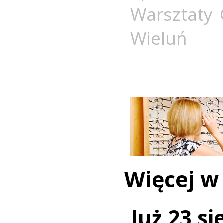
Warsztaty
Wieluń
Więcej w
Już 23 si