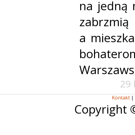
na jedną 
zabrzmią
a mieszk
bohate
Warszaws
29 
Kontakt
|
Copyright