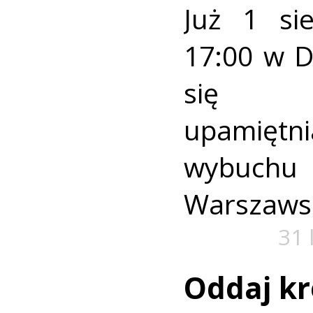
Już 1 si
17:00 w 
się u
upamiętni
wybuch
Warszaws
31 
Oddaj kr