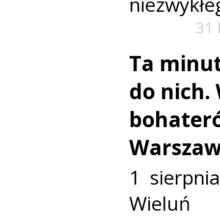
niezwykłe
31 
Ta minut
do nich.
bohater
Warszaw
1 sierpni
Wieluń