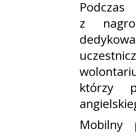
Podcza
z nagro
dedykow
uczestn
wolonta
którzy 
angielskie
Mobilny