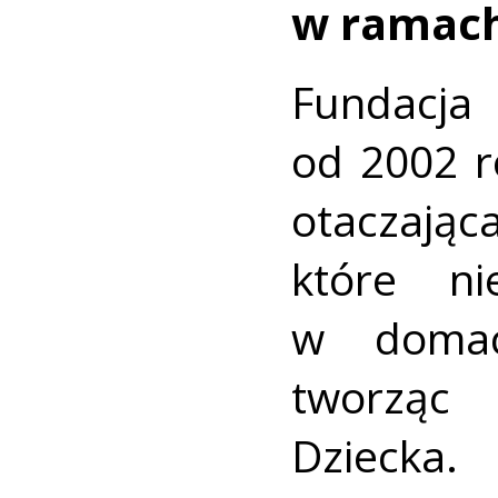
w ramach
Fundacja
od 2002 r
otaczając
które n
w domach
tworząc
Dziecka.