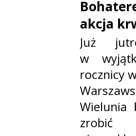
Bohatere
akcja k
Już jut
w wyjąt
rocznicy 
Warszaws
Wielunia 
zrobić