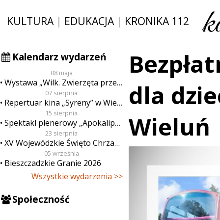
KULTURA
|
EDUKACJA
|
KRONIKA 112
Bezpłat
Kalendarz wydarzeń
08 maja
Wystawa „Wilk. Zwierzęta przeklęte”
dla dzi
07 sierpnia
Repertuar kina „Syreny” w Wieluniu w dn. od 7 do 13 sierpnia
15 sierpnia
Wieluń
Spektakl plenerowy „Apokalipsa”
23 sierpnia
XV Wojewódzkie Święto Chrzanu
05 września
Bieszczadzkie Granie 2026
Wszystkie wydarzenia >>
Społeczność