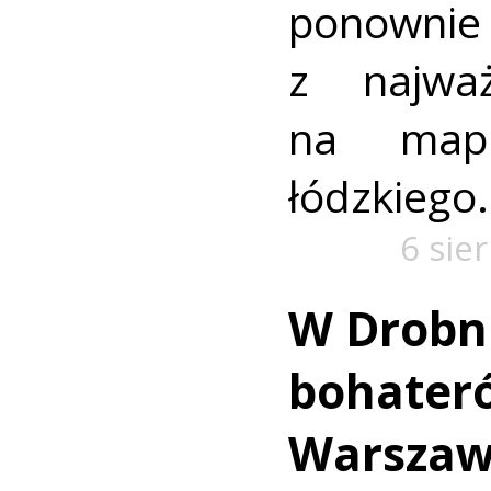
ponownie 
z najważ
na mapi
łódzkiego.
6 sie
W Drobn
bohater
Warszaw