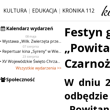
KULTURA
|
EDUKACJA
|
KRONIKA 112
Festyn 
Kalendarz wydarzeń
08 maja
Wystawa „Wilk. Zwierzęta przeklęte”
„Powita
07 sierpnia
Repertuar kina „Syreny” w Wieluniu w dn. od 7 do 13 sierpnia
23 sierpnia
Czarnoż
XV Wojewódzkie Święto Chrzanu
Wszystkie wydarzenia >>
W dniu 2
Społeczność
odbędz
„Powitani