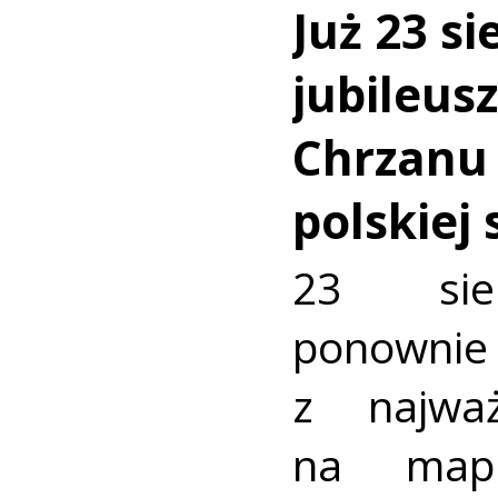
Już 23 si
jubileus
Chrzanu
polskiej
23 sie
ponownie 
z najważ
na mapi