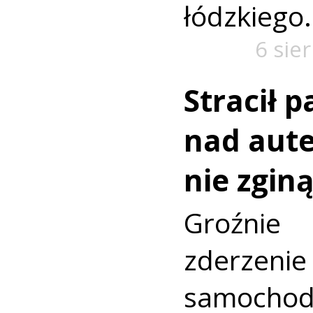
łódzkiego.
6 sie
Stracił 
nad aut
nie zginą
Groźni
zderz
samocho