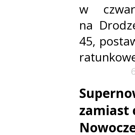
w czwar
na Drodz
45, postaw
ratunkowe
Superno
zamiast c
Nowocz