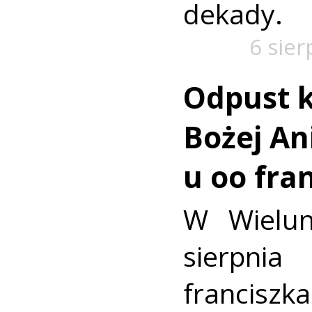
dekady.
6 sier
Odpust k
Bożej Ani
u oo fra
W Wielun
sierpn
francis