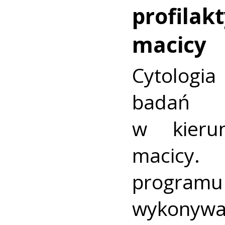
profilakt
macicy
Cytologia
badań p
w kieru
macic
progra
wykonywa