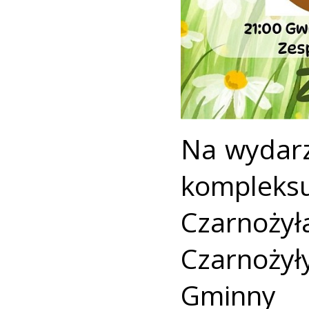
Na wydarz
komple
Czarnoży
Czarnoży
Gminny