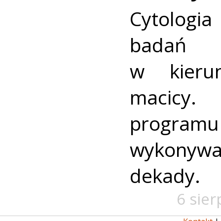
Cytologia
badań p
w kieru
macic
progra
wykonywa
dekady.
6 sier