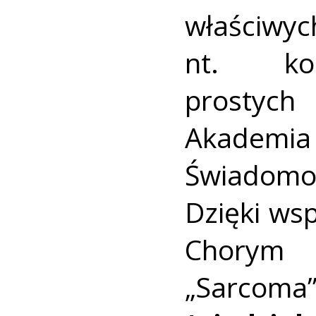
właściwy
nt. kon
prostych
Akademia
Świadomo
Dzięki ws
Chorym 
„Sarcom