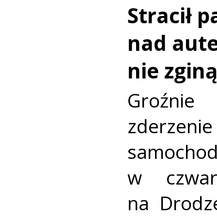
Stracił 
nad aut
nie zginą
Groźni
zderz
samocho
w czwar
na Drodz