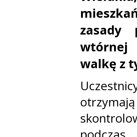
mieszka
zasady p
wtórnej
walkę z 
Uczestnic
otrzyma
skontro
podczas
„