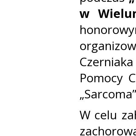
w Wielun
honorow
organi
Czerniak
Pomocy Ch
„Sarcoma”
W celu z
zachoro