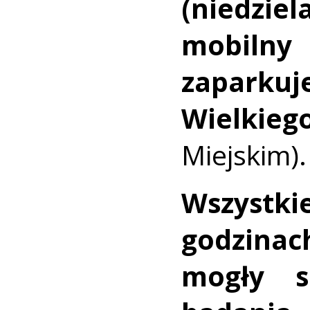
(niedzie
mobilny 
zaparku
Wielkie
Miejskim).
Wszyst
godzinac
mogły s