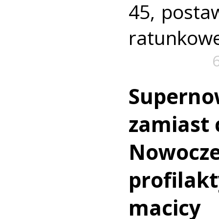
45, postaw
ratunkowe
Superno
zamiast c
Nowocz
profilakt
macicy