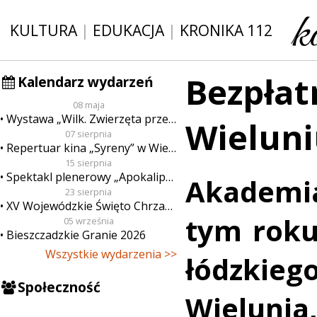
KULTURA
|
EDUKACJA
|
KRONIKA 112
Bezpłat
Kalendarz wydarzeń
08 maja
Wystawa „Wilk. Zwierzęta przeklęte”
Wielun
07 sierpnia
Repertuar kina „Syreny” w Wieluniu w dn. od 7 do 13 sierpnia
15 sierpnia
Spektakl plenerowy „Apokalipsa”
Akademia
23 sierpnia
XV Wojewódzkie Święto Chrzanu
tym rok
05 września
Bieszczadzkie Granie 2026
Wszystkie wydarzenia >>
łódzkie
Społeczność
Wieluni