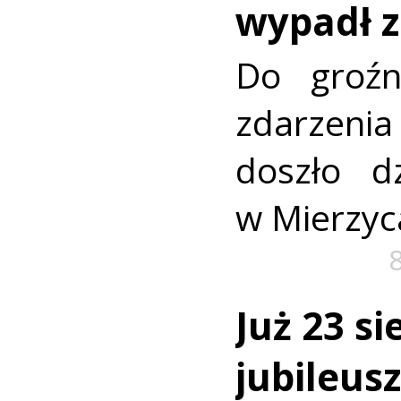
wypadł z
Do groźn
zdarze
doszło dz
w Mierzyc
Już 23 si
jubileus