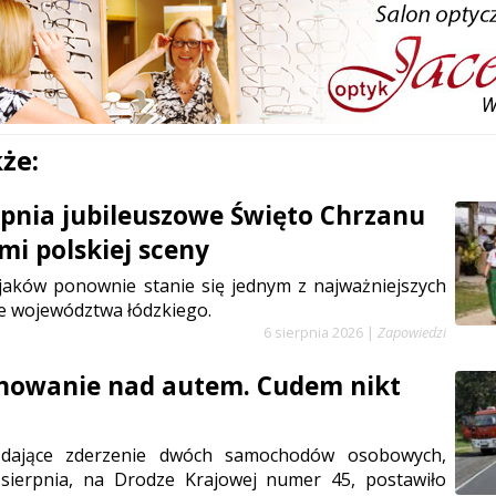
że:
erpnia jubileuszowe Święto Chrzanu
mi polskiej sceny
jaków ponownie stanie się jednym z najważniejszych
e województwa łódzkiego.
6 sierpnia 2026
|
Zapowiedzi
anowanie nad autem. Cudem nikt
ądające zderzenie dwóch samochodów osobowych,
sierpnia, na Drodze Krajowej numer 45, postawiło