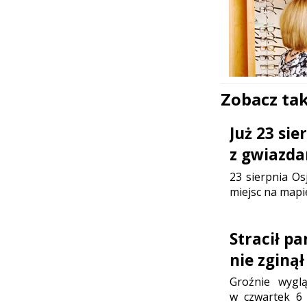
Zobacz tak
Już 23 si
z gwiazda
23 sierpnia Os
miejsc na mapi
Stracił p
nie zginął
Groźnie wygl
w czwartek 6 