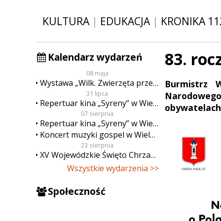
KULTURA
|
EDUKACJA
|
KRONIKA 11
83. roc
Kalendarz wydarzeń
08 maja
Wystawa „Wilk. Zwierzęta przeklęte”
Burmistrz 
31 lipca
Narodowego 
Repertuar kina „Syreny” w Wieluniu w dn. od 31 lipca do 6 sierpnia
obywatelach 
07 sierpnia
Repertuar kina „Syreny” w Wieluniu w dn. od 7 do 13 sierpnia
Koncert muzyki gospel w Wieluniu
23 sierpnia
XV Wojewódzkie Święto Chrzanu
Wszystkie wydarzenia >>
Społeczność