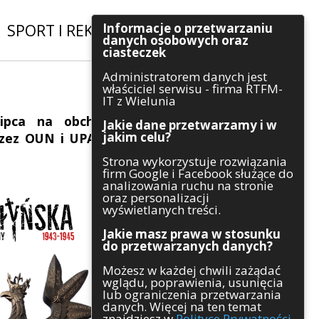
Informacje o przetwarzaniu
SPORT I REKREACJA
|
INWESTYCJE
danych osobowych oraz
ciasteczek
Administratorem danych jest
Szukaj
właściciel serwisu - firma RTFM-
IT z Wielunia
lipca na obchody
Jakie dane przetwarzamy i w
jakim celu?
rzez OUN i UPA na
Kategorie
Strona wykorzystuje rozwiązania
firm Google i Facebook służące do
Architektura
analizowania ruchu na stronie
Gospodarka
oraz personalizacji
Handel
wyświetlanych treści.
Infrastruktura
Jakie masz prawa w stosunku
Komunikaty
do przetwarzanych danych?
Kultura
Możesz w każdej chwili zażądać
Polityka
wglądu, poprawienia, usunięcia
Pozostałe
lub ograniczenia przetwarzania
Psychologia
danych. Więcej na ten temat
Rolnictwo
znajdziesz w
Polityce Prywatności