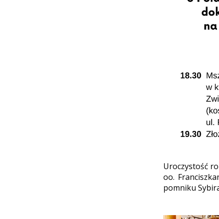
Uroczystość roz
oo. Franciszka
pomniku Sybira