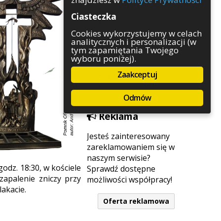
Rozrywka
Ciasteczka
Służby
Sport
Cookies wykorzystujemy w celach
analitycznych i personalizacji (w
Środowisko
tym zapamiętania Twojego
Szkolnictwo
wyboru poniżej).
Wydarzenia
Zaakceptuj
Zapowiedzi
Zdrowie
Odmów
Reklama
Jesteś zainteresowany
zareklamowaniem się w
naszym serwisie?
odz. 18:30, w kościele
Sprawdź dostępne
zapalenie zniczy przy
możliwości współpracy!
akacie.
Oferta reklamowa