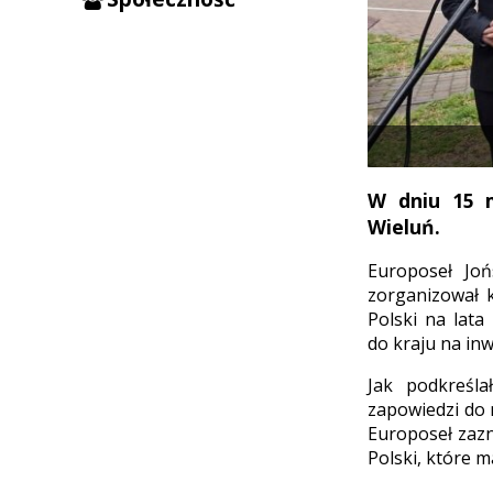
W dniu 15 m
Wieluń.
Europoseł Joń
zorganizował 
Polski na lat
do kraju na in
Jak podkreśl
zapowiedzi do n
Europoseł zazn
Polski, które m