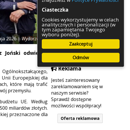
Rozrywka
Ciasteczka
Służby
Sport
Cookies wykorzystujemy w celach
analitycznych i personalizacji (w
Środowisko
tym zapamiętania Twojego
Szkolnictwo
wyboru poniżej).
Wydarzenia
aja 2026 |
Wydarzenia
Zaakceptuj
Zapowiedzi
Zdrowie
 Joński odwiedził
Odmów
Reklama
 Ogólnokształcącego,
nii Europejskiej dla
Jesteś zainteresowany
ch, które mają trafić
zareklamowaniem się w
zwój przemysłu.
naszym serwisie?
Sprawdź dostępne
 budżetu UE. Według
możliwości współpracy!
500 miliardów złotych.
skiej przeznaczone dla
Oferta reklamowa