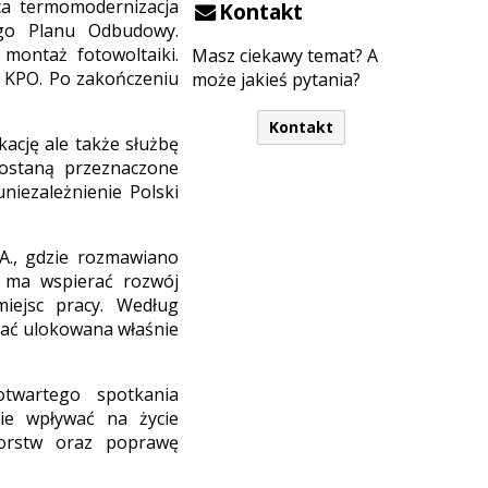
ca termomodernizacja
Kontakt
ego Planu Odbudowy.
 montaż fotowoltaiki.
Masz ciekawy temat? A
z KPO. Po zakończeniu
może jakieś pytania?
Kontakt
kację ale także służbę
 zostaną przeznaczone
niezależnienie Polski
.A., gdzie rozmawiano
 ma wspierać rozwój
iejsc pracy. Według
tać ulokowana właśnie
otwartego spotkania
nie wpływać na życie
iorstw oraz poprawę