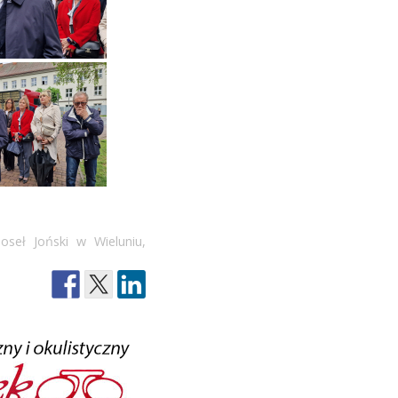
oseł Joński w Wieluniu
,