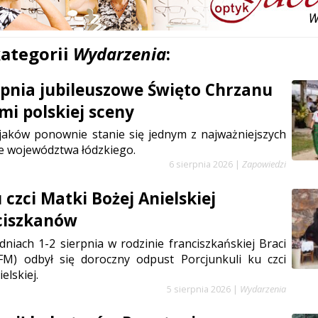
kategorii
Wydarzenia
:
erpnia jubileuszowe Święto Chrzanu
mi polskiej sceny
jaków ponownie stanie się jednym z najważniejszych
e województwa łódzkiego.
6 sierpnia 2026
|
Zapowiedzi
czci Matki Bożej Anielskiej
ciszkanów
niach 1-2 sierpnia w rodzinie franciszkańskiej Braci
FM) odbył się doroczny odpust Porcjunkuli ku czci
elskiej.
5 sierpnia 2026
|
Wydarzenia