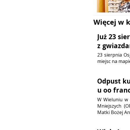
Więcej w 
Już 23 si
z gwiazda
23 sierpnia Os
miejsc na mapi
Odpust ku 
u oo fran
W Wieluniu w d
Mniejszych (O
Matki Bożej Ani