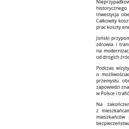
Nieprzypadkow
historyczneg
Inwestycja obe
Całkowity kosz
prac koszty en
Joński przypom
zdrowia i tran
na modernizacj
od drogich źród
Podczas wizyty
o możliwościa
przemysłu obr
zapowiedzi zn
w Polsce i trafi
Na zakończen
z mieszkańcam
mieszkańców 
bezpieczeństwa 