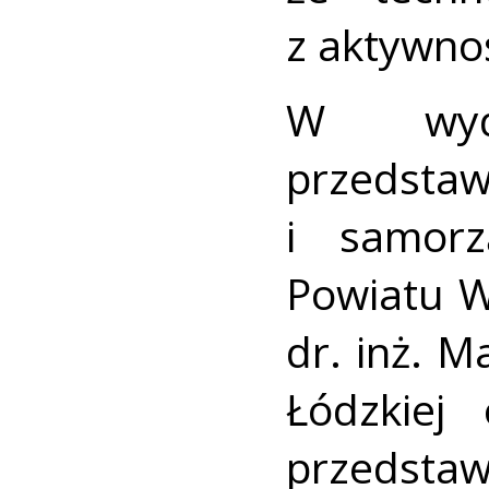
z aktywnoś
W wyda
przedstaw
i samorz
Powiatu W
dr. inż. M
Łódzkiej
przedsta