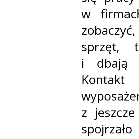
w firmac
zobaczyć,
sprzęt, 
i dbają 
Kontak
wyposażen
z jeszcz
spojrzał