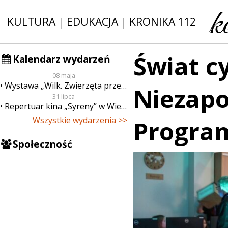
KULTURA
|
EDUKACJA
|
KRONIKA 112
Świat c
Kalendarz wydarzeń
08 maja
Wystawa „Wilk. Zwierzęta przeklęte”
Niezap
31 lipca
Repertuar kina „Syreny” w Wieluniu w dn. od 31 lipca do 6 sierpnia
Wszystkie wydarzenia >>
Progra
Społeczność