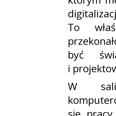
digitaliz
To właś
przekonał
być świa
i projekto
W sali
komputer
się prac