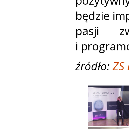
pozytywn
będzie im
pasji z
i program
źródło:
ZS 