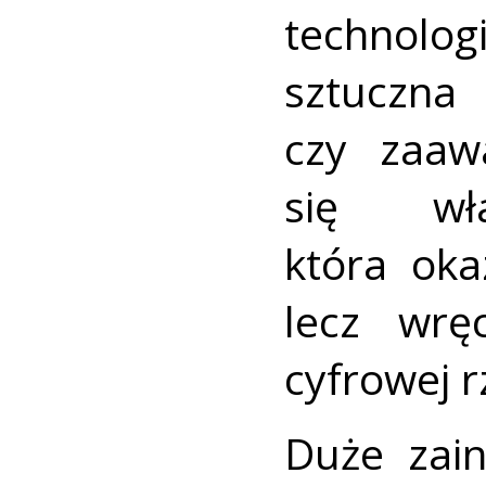
technolo
sztuc
czy zaaw
się wł
która oka
lecz wrę
cyfrowej r
Duże zain