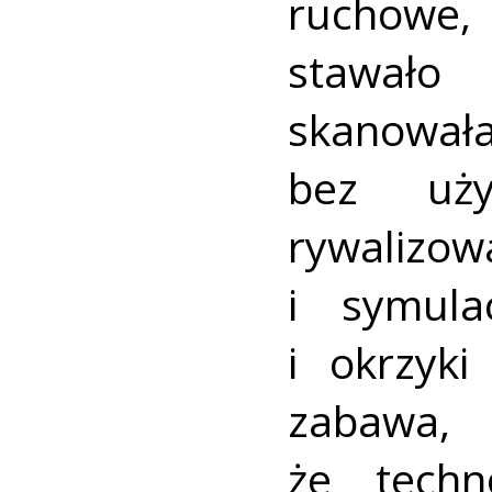
ruchowe,
stawało
skanował
bez uży
rywaliz
i symula
i okrzyk
zabawa
że techn