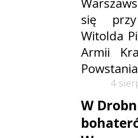
Warszaws
się prz
Witolda Pi
Armii Kra
Powstania
4 sie
W Drobn
bohater