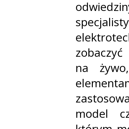
odwiedz
specja
elektrot
zobaczy
na żywo
elementa
zastosow
model cz
którym mo