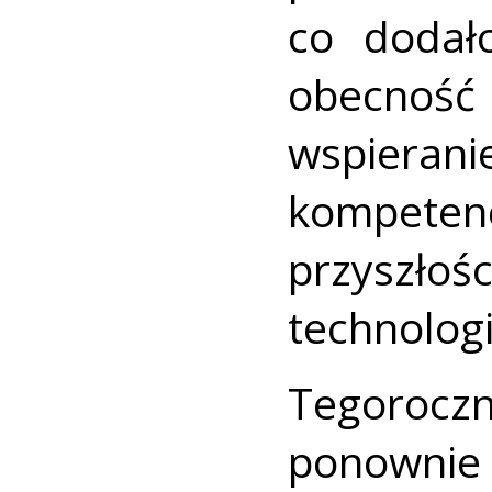
co dodał
obecność 
wspierani
kompetenc
przyszło
technolog
Tegoroc
ponowni