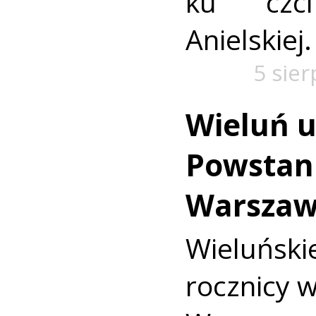
ku czc
Anielskiej.
5 sie
Wieluń u
Powstan
Warszaw
Wieluńs
rocznicy 