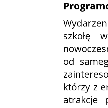
Program
Wydarzeni
szkołę w
nowocze
od sameg
zainte
którzy z 
atrakcje 