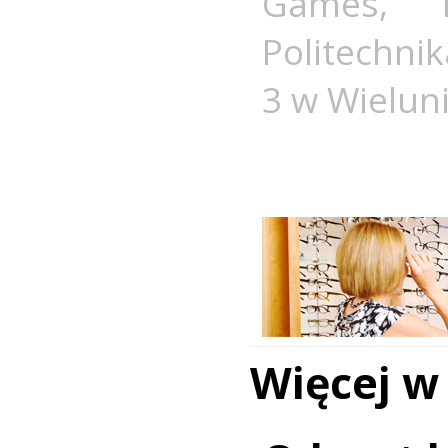
Games
,
Politechni
3 w Wielun
Więcej w