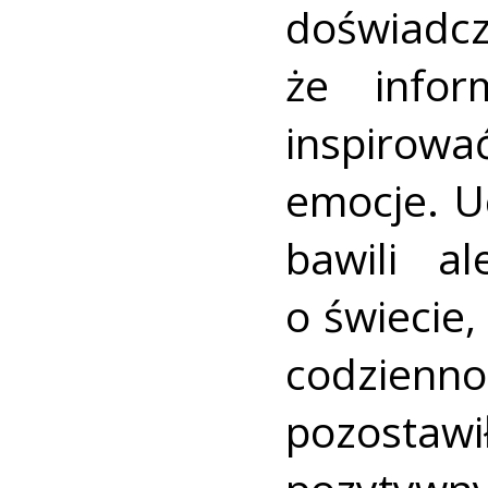
doświad
że infor
inspiro
emocje. Uc
bawili a
o świecie,
codzie
pozostaw