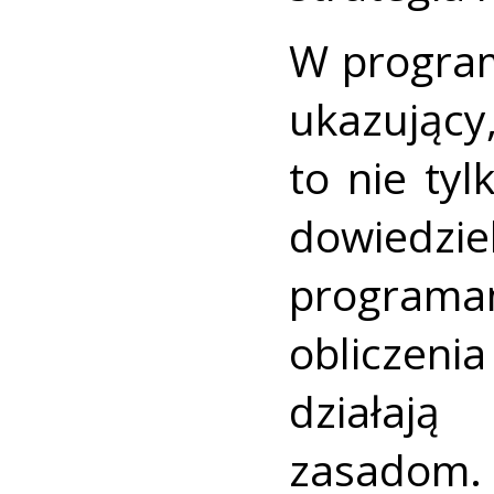
W program
ukazuj
to nie ty
dowiedziel
programa
obliczeni
działaj
zasadom.