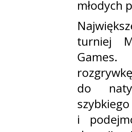
młodych p
Najwięks
turniej 
Games. 
rozgrywk
do naty
szybkieg
i podejm