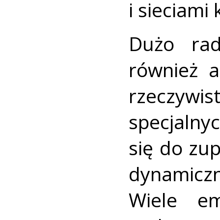
i sieciam
Dużo rad
również a
rzeczyw
specjalny
się do zu
dynamiczn
Wiele em