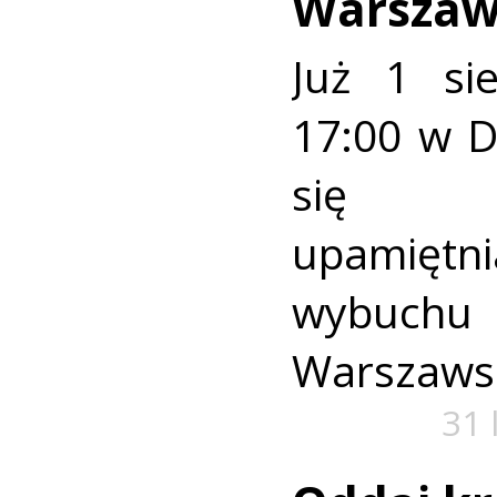
Warszaw
Już 1 si
17:00 w 
się u
upamiętni
wybuch
Warszaws
31 