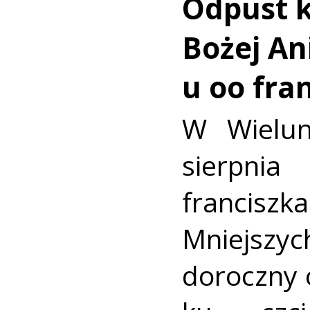
Odpust k
Bożej Ani
u oo fra
W Wielun
sierpn
francis
Mniejszyc
doroczny 