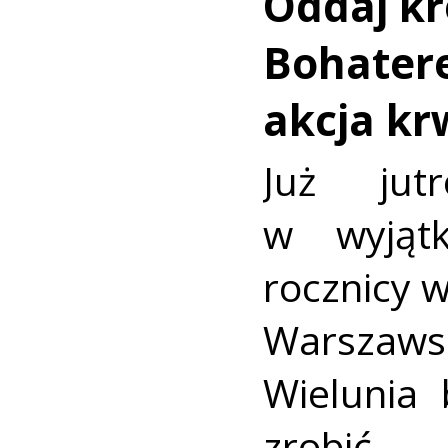
Oddaj kr
Bohatere
akcja k
Już jut
w wyjąt
rocznicy 
Warszaws
Wielunia 
zrobić