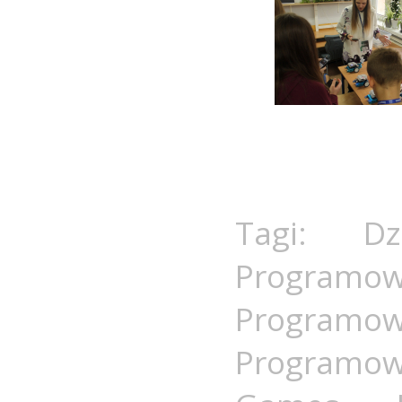
Tagi:
D
Programow
Programo
Programow