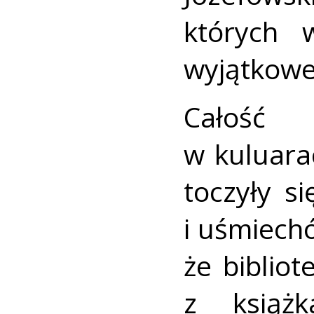
których 
wyjątkowe
Całość
w kuluara
toczyły 
i uśmiechów
że biblio
z książk