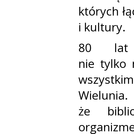
których łą
i kultury.
80 lat
nie tylko
wszystk
Wieluni
że bibl
organi