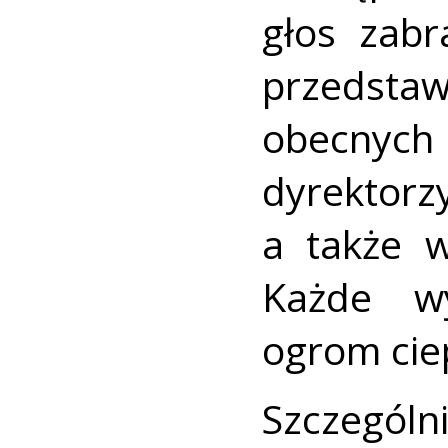
głos zabr
przedsta
obecnyc
dyrektorz
a także w
Każde wy
ogrom ciep
Szczegól