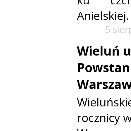
Anielskiej.
5 sie
Wieluń u
Powstan
Warszaw
Wieluńs
rocznicy 