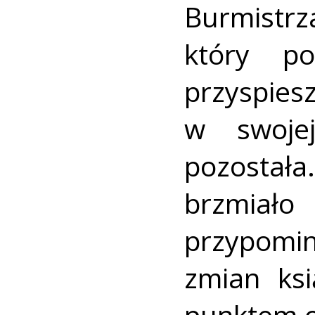
Burmistr
który po
przyspie
w swojej
pozostał
brzmia
przypomi
zmian ks
punktem o