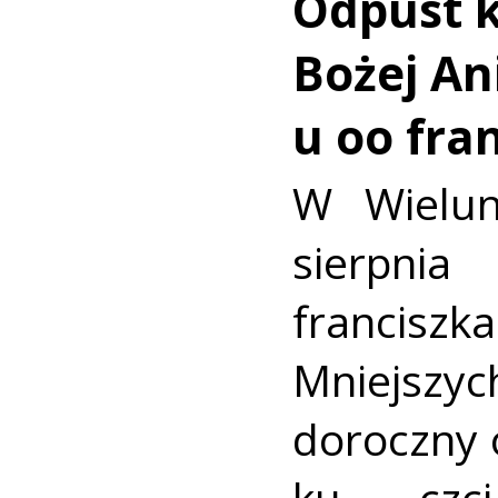
Odpust k
Bożej Ani
u oo fra
W Wielun
sierpn
francis
Mniejszyc
doroczny 
ku czc