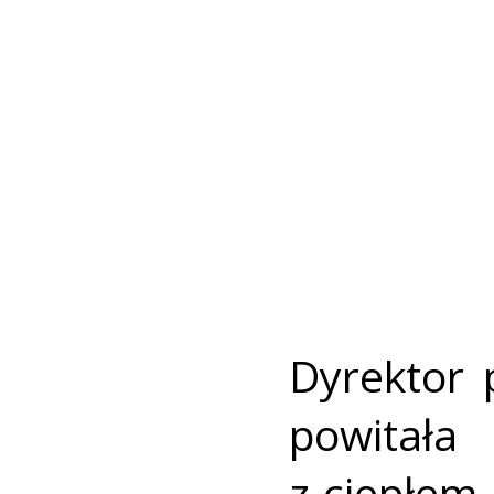
Dyrektor 
powitał
z ciepłem 