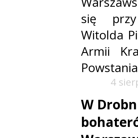
Warszaws
się prz
Witolda Pi
Armii Kra
Powstania
4 sie
W Drobn
bohater