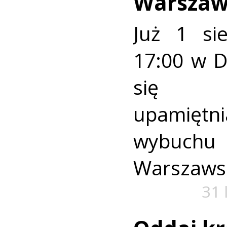
Warszaw
Już 1 si
17:00 w 
się u
upamiętni
wybuch
Warszaws
31 