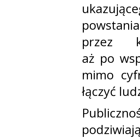
ukazując
powstani
przez k
aż po wsp
mimo cyfr
łączyć ludz
Publiczn
podziwia