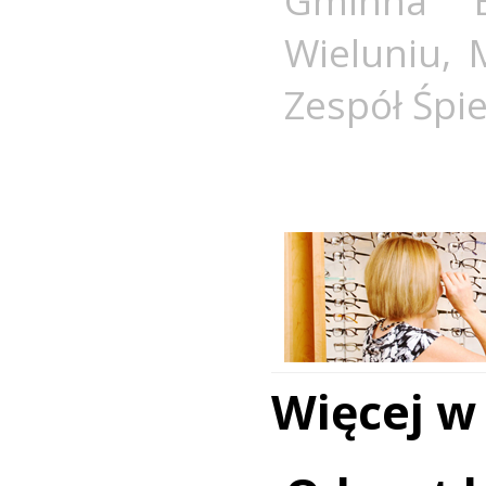
Gminna Bi
Wieluniu
,
Zespół Śpi
Więcej w