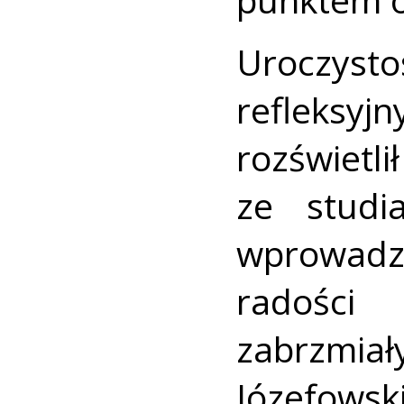
Uroczyst
refleksyjn
rozświet
ze studi
wprowadz
radości 
zabrzmia
Józefows