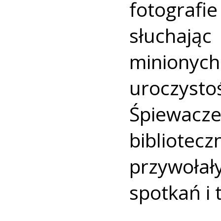
fotograf
słuchaj
minionyc
uroczyst
Śpiewac
bibliotec
przywoł
spotkań i t