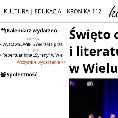
KULTURA
|
EDUKACJA
|
KRONIKA 112
Święto 
Kalendarz wydarzeń
08 maja
Wystawa „Wilk. Zwierzęta przeklęte”
i litera
31 lipca
Repertuar kina „Syreny” w Wieluniu w dn. od 31 lipca do 6 sierpnia
Wszystkie wydarzenia >>
w Wielu
Społeczność