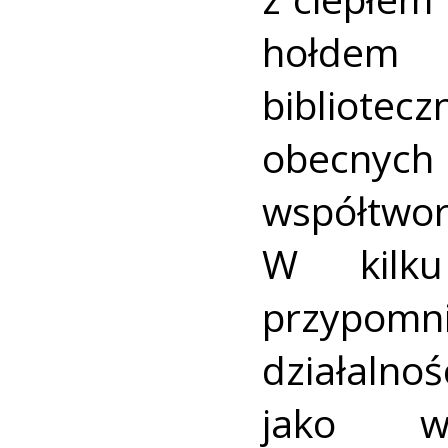
hołdem 
bibliote
obecnych 
współtwo
W kilku
przypom
działalnoś
jako w