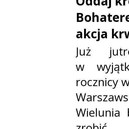
Oddaj kr
Bohatere
akcja k
Już jut
w wyjąt
rocznicy 
Warszaws
Wielunia 
zrobić