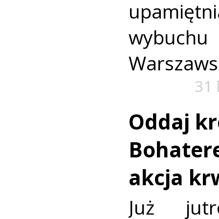
upamiętni
wybuch
Warszaws
31 
Oddaj kr
Bohatere
akcja k
Już jut