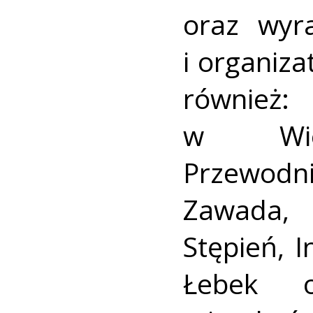
oraz wyr
i organiz
również:
w Wiel
Przewod
Zawada,
Stępień, 
Łebek o