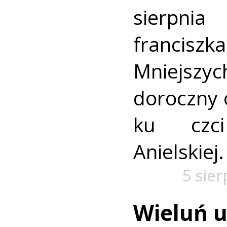
sierpn
francis
Mniejszyc
doroczny 
ku czc
Anielskiej.
5 sie
Wieluń u