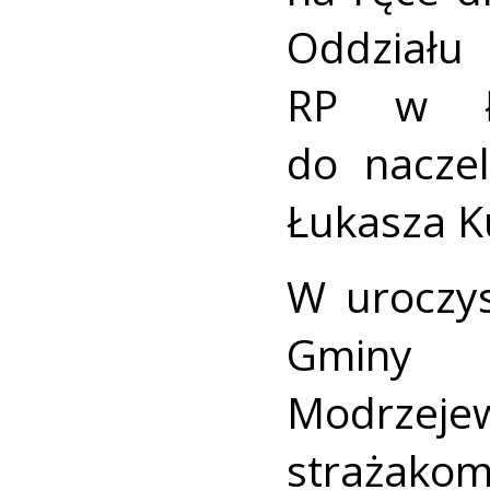
Oddzia
RP w Ło
do naczel
Łukasza K
W uroczys
Gminy 
Modrzej
strażak