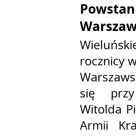
Powstan
Warszaw
Wieluńs
rocznicy 
Warszaws
się prz
Witolda Pi
Armii Kra