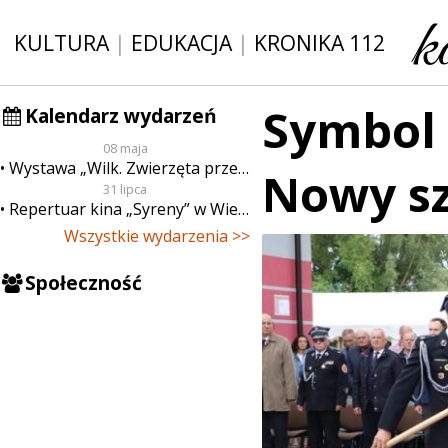
KULTURA
|
EDUKACJA
|
KRONIKA 112
Symbol 
Kalendarz wydarzeń
08 maja
Wystawa „Wilk. Zwierzęta przeklęte”
Nowy sz
31 lipca
Repertuar kina „Syreny” w Wieluniu w dn. od 31 lipca do 6 sierpnia
Wszystkie wydarzenia >>
Społeczność