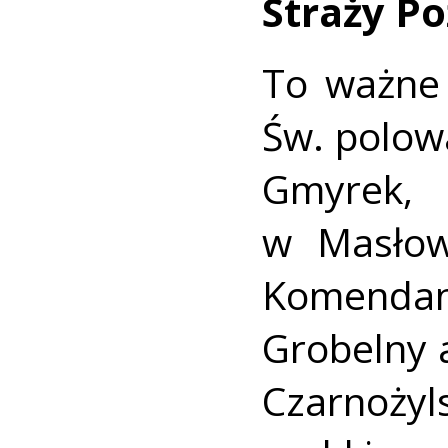
Straży Po
To ważne
Św. polow
Gmyrek
w Masłow
Komend
Grobelny 
Czarno