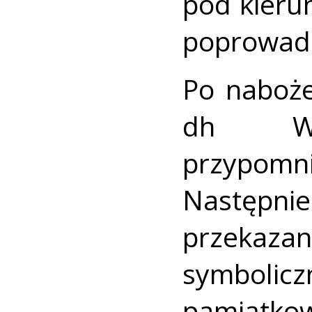
pod kieru
poprowadzi
Po naboże
dh Wło
przypom
Następni
przekaza
symbol
pamiątk