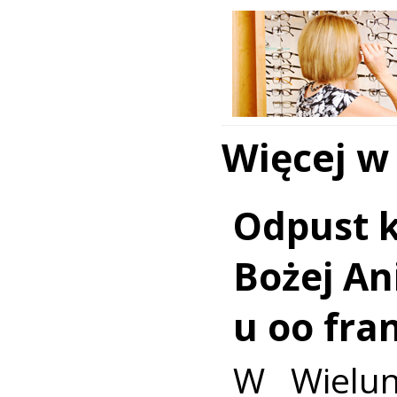
Więcej w
Odpust k
Bożej Ani
u oo fra
W Wielun