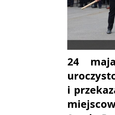
24 maj
urocz
i przeka
miejscow