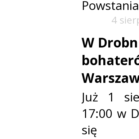
Powstania
4 sie
W Drobn
bohater
Warszaw
Już 1 si
17:00 w 
się u