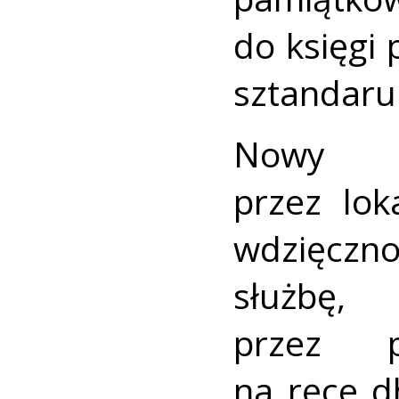
do księgi
sztandaru
Nowy s
przez lok
wdzięczn
służbę
przez pr
na ręce d