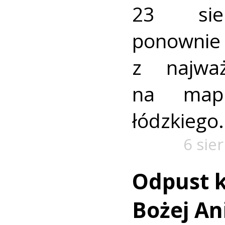
23 sie
ponownie 
z najważ
na mapi
łódzkiego.
6 sie
Odpust k
Bożej Ani