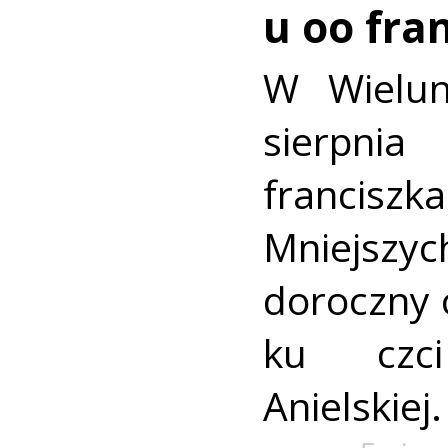
u oo fra
W Wielun
sierpn
francis
Mniejszyc
doroczny 
ku czc
Anielskiej.