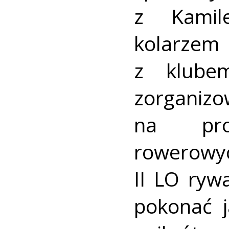
z Kamil
kolarzem
z klube
zorga
na prof
rowerowy
II LO rywa
pokonać j