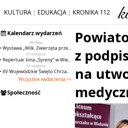
KULTURA
|
EDUKACJA
|
KRONIKA 112
Powiat
Kalendarz wydarzeń
08 maja
Wystawa „Wilk. Zwierzęta przeklęte”
z podp
07 sierpnia
Repertuar kina „Syreny” w Wieluniu w dn. od 7 do 13 sierpnia
23 sierpnia
na utwo
XV Wojewódzkie Święto Chrzanu
Wszystkie wydarzenia >>
medycz
Społeczność