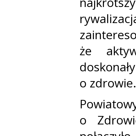
najkrót
rywaliz
zainte
że akty
doskona
o zdrowie
Powiatow
o Zdrowi
połączył