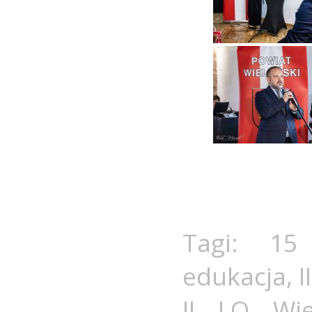
Tagi:
15
edukacja
,
I
II LO Wie