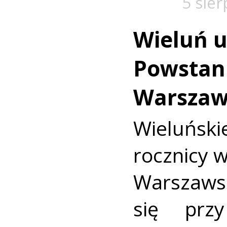
5 sie
Wieluń u
Powstan
Warszaw
Wieluńs
rocznicy 
Warszaws
się prz