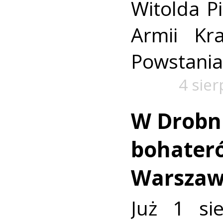
Witolda Pi
Armii Kra
Powstania
4 sie
W Drobn
bohater
Warszaw
Już 1 si