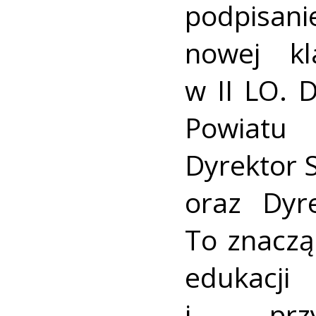
podpisani
nowej k
w II LO. 
Powiatu 
Dyrektor 
oraz Dyr
To znaczą
edukacj
i przy