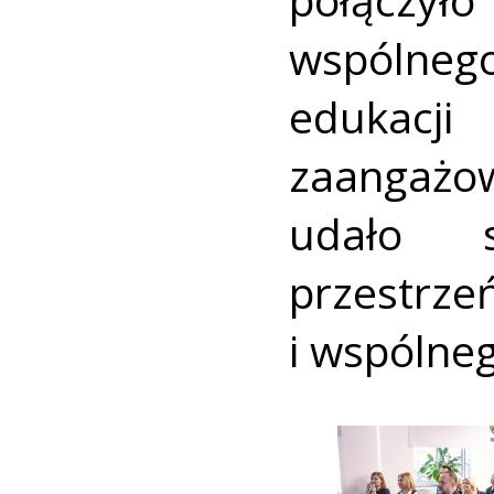
wspólnego
edukacj
zaangażow
udało s
przest
i wspólneg