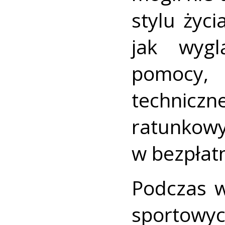
stylu życ
jak wygl
pomocy,
techniczn
ratunko
w bezpłat
Podczas w
sportowy