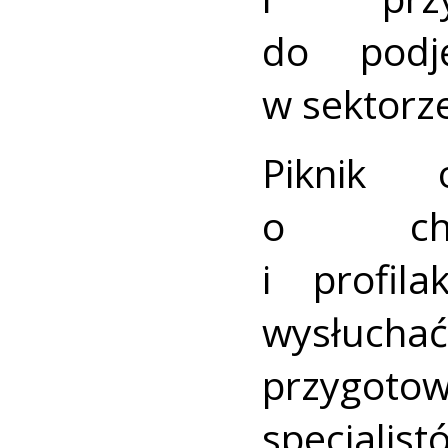
do podj
w sektorz
Piknik 
o char
i profil
wysłuc
przygot
specjalist