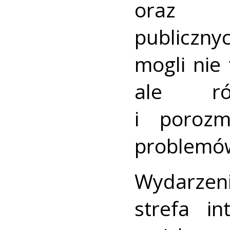
oraz pr
publiczny
mogli nie
ale ró
i porozm
problemó
Wydarze
strefa i