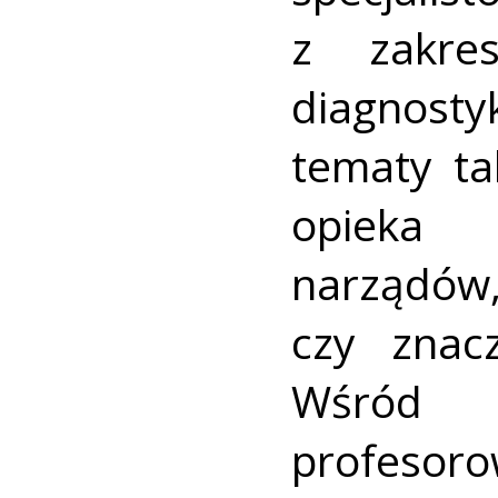
z zakres
diagnost
tematy ta
opieka 
narządów,
czy znac
Wśród p
profesor