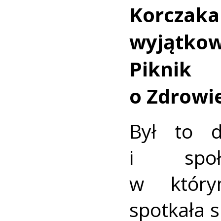
Korczak
wyjątko
Pikni
o Zdrowie
Był to d
i społe
w który
spotkała s