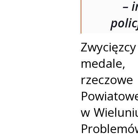
– 
polic
Zwycięzcy
medale,
rzeczowe
Powiatow
w Wieluni
Problemó