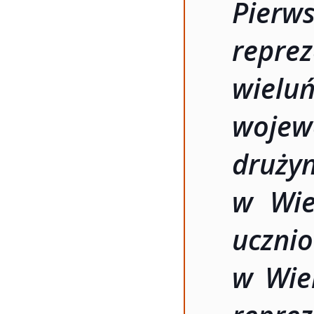
Pierw
repr
wie
wojew
druży
w Wiel
ucznio
w Wiel