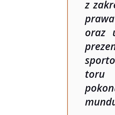
z zakr
praw
oraz 
preze
sport
toru 
poko
mundu