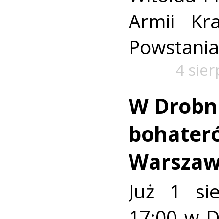
Armii Kra
Powstania
4 sie
W Drobn
bohater
Warszaw
Już 1 si
17:00 w 