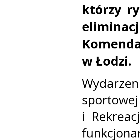
którzy r
elimina
Komendan
w Łodzi.
Wydarzeni
sportowej
i Rekreac
funkcjona