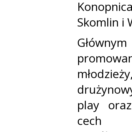
Konopnica
Skomlin i 
Główny
promowani
młodzież
drużynowy
play ora
cech 