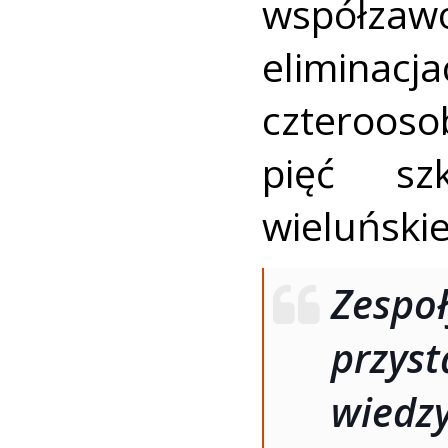
współzaw
elimin
czterooso
pięć sz
wieluński
Zespo
przys
wiedzy