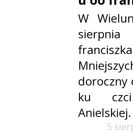
W Wielun
sierpn
francis
Mniejszyc
doroczny 
ku czc
Anielskiej.
5 sie