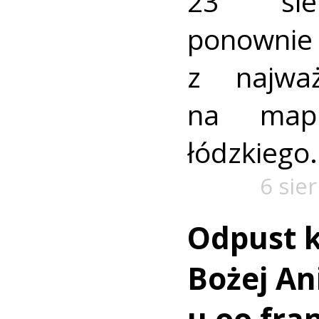
23 sie
ponownie 
z najważ
na mapi
łódzkiego.
6 sie
Odpust k
Bożej Ani
u oo fra