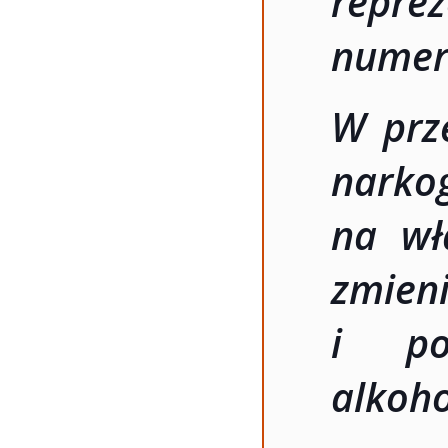
repre
numer 
W prz
narko
na wł
zmie
i po
alkoho