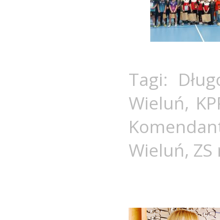
Tagi:
Dług
Wieluń
,
KP
Komendan
Wieluń
,
ZS 