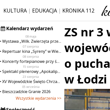
KULTURA
|
EDUKACJA
|
KRONIKA 112
ZS nr 3 
Kalendarz wydarzeń
08 maja
Wystawa „Wilk. Zwierzęta przeklęte”
wojewó
07 sierpnia
Repertuar kina „Syreny” w Wieluniu w dn. od 7 do 13 sierpnia
08 sierpnia
o pucha
Koncerty fortepianowe przy świecach
15 sierpnia
Spektakl plenerowy „Apokalipsa”
w Łodzi
23 sierpnia
XV Wojewódzkie Święto Chrzanu
05 września
Bieszczadzkie Granie 2026
Wszystkie wydarzenia >>
Społeczność