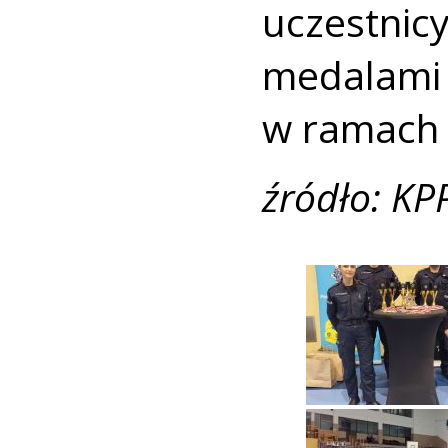
uczestnic
medalam
w ramach 
źródło: KP