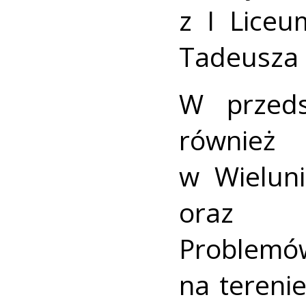
z I Liceu
Tadeusza 
W przeds
równie
w Wieluni
oraz K
Problemó
na tereni