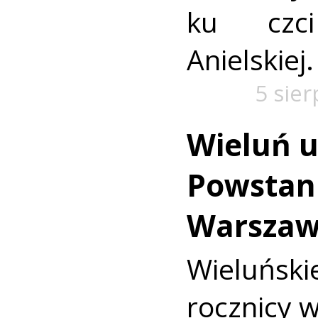
ku czc
Anielskiej.
5 sie
Wieluń u
Powstan
Warszaw
Wieluńs
rocznicy 