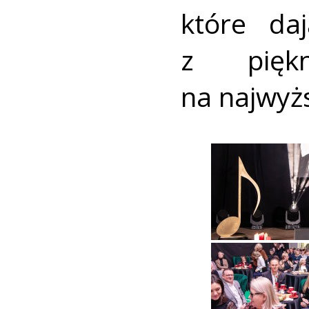
które da
z pięk
na najwyż