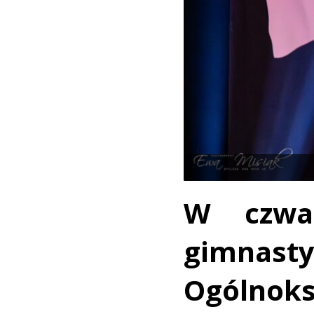
W czwar
gimna
Ogólnok