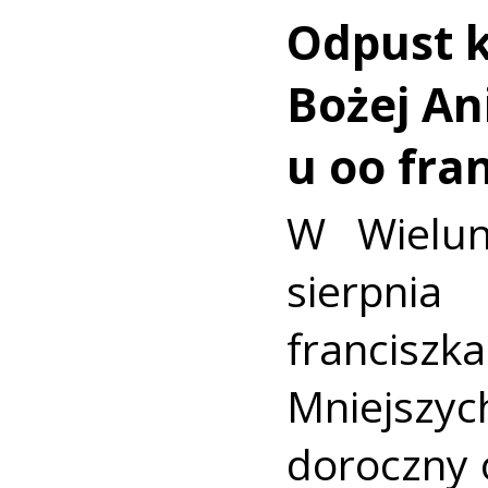
Odpust k
Bożej Ani
u oo fra
W Wielun
sierpn
francis
Mniejszyc
doroczny 