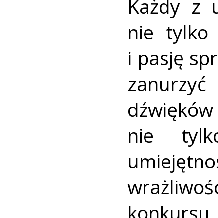
Każdy z 
nie tylko
i pasję sp
zanurzy
dźwięków 
nie tyl
umiejętn
wrażliwoś
konkursu.