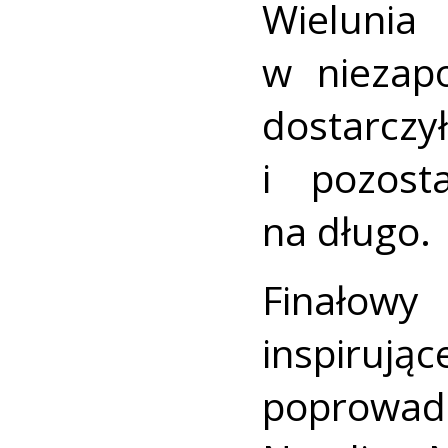
Wielunia
w niezap
dostarc
i pozost
na długo.
Finałow
inspirują
poprowadzi