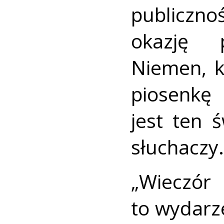
publiczn
okazję 
Niemen, k
piosenkę
jest ten 
słuchaczy.
„Wieczó
to wydarze