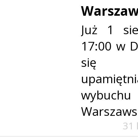
Warszaw
Już 1 si
17:00 w 
się u
upamiętni
wybuch
Warszaws
31 