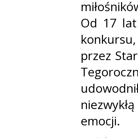
miłośnik
Od 17 la
konkurs
przez Sta
Tegoro
udowodni
niezwykł
emocji.