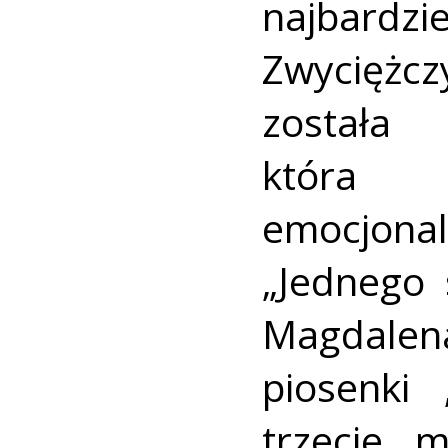
najbardz
Zwyciężc
został
która 
emocjon
„Jednego 
Magdalen
piosenki 
trzecie 