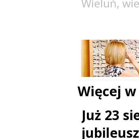
Wieluń
,
wie
Więcej w
Już 23 si
jubileus