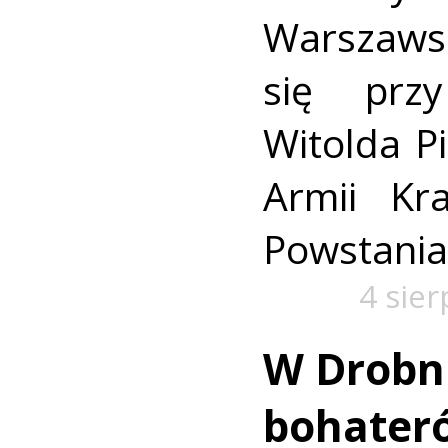
Warszaws
się prz
Witolda Pi
Armii Kra
Powstania
4 sie
W Drobn
bohater