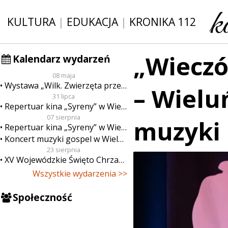
KULTURA
|
EDUKACJA
|
KRONIKA 112
„Wieczó
Kalendarz wydarzeń
08 maja
Wystawa „Wilk. Zwierzęta przeklęte”
– Wielu
31 lipca
Repertuar kina „Syreny” w Wieluniu w dn. od 31 lipca do 6 sierpnia
07 sierpnia
muzyki
Repertuar kina „Syreny” w Wieluniu w dn. od 7 do 13 sierpnia
Koncert muzyki gospel w Wieluniu
23 sierpnia
XV Wojewódzkie Święto Chrzanu
Wszystkie wydarzenia >>
Społeczność