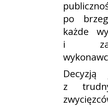
publicz
po brzeg
każde wys
i zaa
wykonawc
Decyzją 
z trudn
zwycięzc