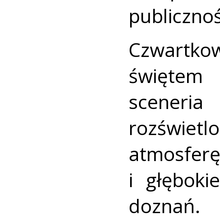
publicznoś
Czwartk
świętem 
sceneri
rozświetl
atmosfer
i głęboki
doznań