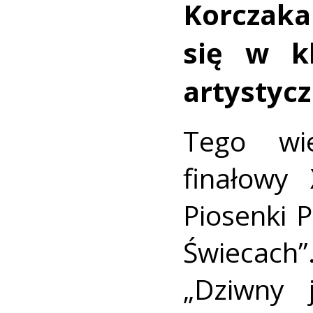
Korczak
się w k
artystyc
Tego wi
finałowy
Piosenki P
Świecac
„Dziwny 