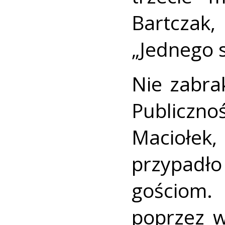
Bartczak
„Jednego s
Nie zabra
Publicz
Maciołek,
przypad
gościom.
poprzez w