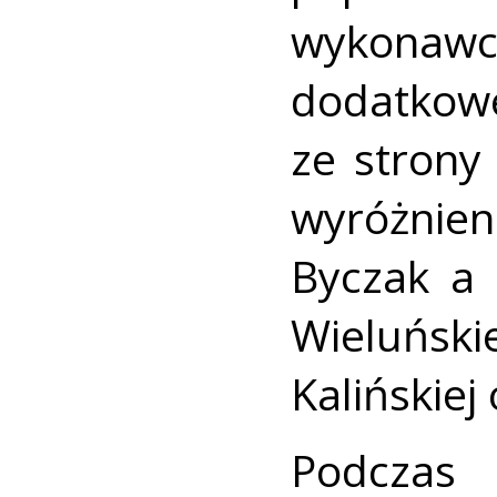
wykonawc
dodatkow
ze strony
wyróżnien
Byczak a 
Wieluńsk
Kalińskiej
Podczas