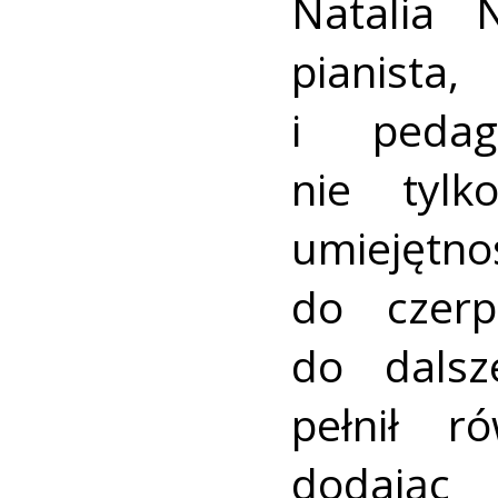
Natalia 
pianist
i pedag
nie tylk
umiejętno
do czerp
do dalsz
pełnił r
dodając