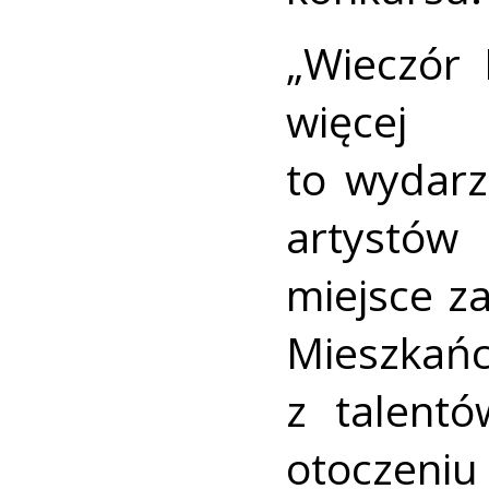
„Wieczór 
więcej
to wydarz
artystów
miejsce z
Mieszkań
z talentó
otoczeniu 