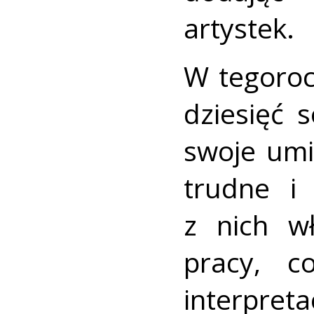
artystek.
W tegoroc
dziesięć 
swoje umi
trudne i
z nich w
pracy, c
interpret