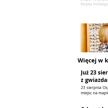
Wojska Polskieg
Więcej w 
Już 23 si
z gwiazda
23 sierpnia Os
miejsc na mapi