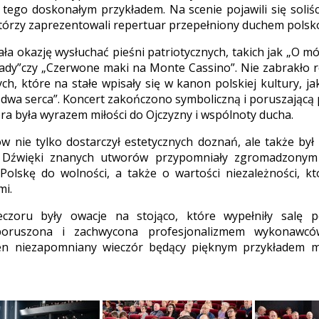
 tego doskonałym przykładem. Na scenie pojawili się soliśc
tórzy zaprezentowali repertuar przepełniony duchem polsko
ała okazję wysłuchać pieśni patriotycznych, takich jak „O m
ady”czy „Czerwone maki na Monte Cassino”. Nie zabrakło 
ych, które na stałe wpisały się w kanon polskiej kultury, j
dwa serca”. Koncert zakończono symboliczną i poruszającą 
óra była wyrazem miłości do Ojczyzny i wspólnoty ducha.
w nie tylko dostarczył estetycznych doznań, ale także był s
. Dźwięki znanych utworów przypomniały zgromadzonym
Polskę do wolności, a także o wartości niezależności, k
mi.
eczoru były owacje na stojąco, które wypełniły salę 
 poruszona i zachwycona profesjonalizmem wykonawcó
en niezapomniany wieczór będący pięknym przykładem m