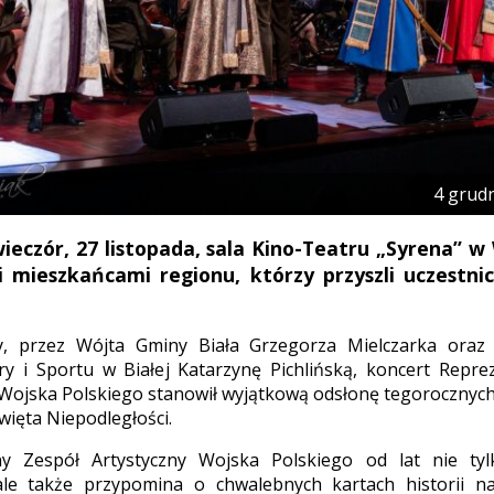
4 grud
eczór, 27 listopada, sala Kino-Teatru „Syrena” w 
i mieszkańcami regionu, którzy przyszli uczestn
, przez Wójta Gminy Biała Grzegorza Mielczarka oraz
ry i Sportu w Białej Katarzynę Pichlińską, koncert Repr
 Wojska Polskiego stanowił wyjątkową odsłonę tegoroczny
ięta Niepodległości.
ny Zespół Artystyczny Wojska Polskiego od lat nie ty
 ale także przypomina o chwalebnych kartach historii n