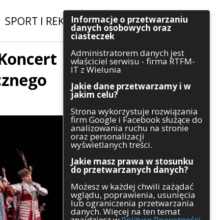
Informacje o przetwarzaniu
SPORT I REKREACJA
|
INWESTYCJE
danych osobowych oraz
ciasteczek
Administratorem danych jest
 Koncert
Szukaj
właściciel serwisu - firma RTFM-
IT z Wielunia
cznego
Jakie dane przetwarzamy i w
jakim celu?
Kategorie
Strona wykorzystuje rozwiązania
firm Google i Facebook służące do
Architektura
analizowania ruchu na stronie
Gospodarka
oraz personalizacji
Handel
wyświetlanych treści.
Infrastruktura
Jakie masz prawa w stosunku
Komunikaty
do przetwarzanych danych?
Kultura
Możesz w każdej chwili zażądać
Polityka
wglądu, poprawienia, usunięcia
Pozostałe
lub ograniczenia przetwarzania
Psychologia
danych. Więcej na ten temat
Rolnictwo
znajdziesz w
Polityce Prywatności