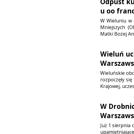
Odpust ku 
u oo fran
W Wieluniu w d
Mniejszych (O
Matki Bożej Ani
Wieluń uc
Warszaws
Wieluńskie ob
rozpoczęły się
Krajowej, ucze
W Drobni
Warszaws
Już 1 sierpnia
upamiętniające