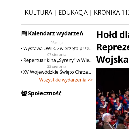
KULTURA
|
EDUKACJA
|
KRONIKA 11
Hołd dl
Kalendarz wydarzeń
08 maja
Reprez
Wystawa „Wilk. Zwierzęta przeklęte”
07 sierpnia
Wojska
Repertuar kina „Syreny” w Wieluniu w dn. od 7 do 13 sierpnia
23 sierpnia
XV Wojewódzkie Święto Chrzanu
Wszystkie wydarzenia >>
Społeczność