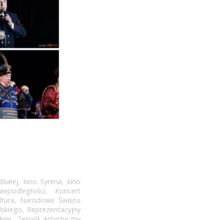
Białej
,
kino Syrena
,
kino
epodległości
,
Koncert
ltura
,
Narodowe Święto
lskiego
,
Reprezentacyjny
okim
,
Zespół Artystyczny