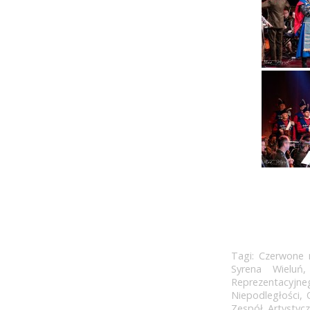
Tagi:
Czerwone 
Syrena Wieluń
Reprezentacyjne
Niepodległości
,
Zespół Artystyc