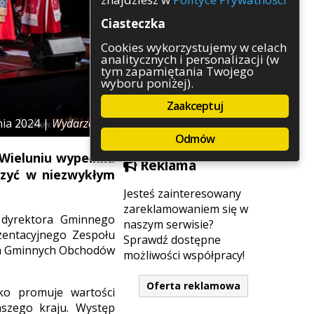
Rozrywka
Ciasteczka
Służby
Sport
Cookies wykorzystujemy w celach
analitycznych i personalizacji (w
Środowisko
tym zapamiętania Twojego
Szkolnictwo
wyboru poniżej).
Wydarzenia
Zaakceptuj
Zapowiedzi
Zdrowie
nia 2024 |
Wydarzenia
Odmów
Wieluniu wypełniła
Reklama
iczyć w niezwykłym
Jesteś zainteresowany
zareklamowaniem się w
 dyrektora Gminnego
naszym serwisie?
ezentacyjnego Zespołu
Sprawdź dostępne
ch Gminnych Obchodów
możliwości współpracy!
Oferta reklamowa
lko promuje wartości
aszego kraju. Występ