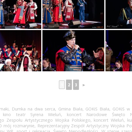
1
2
3
►
maki
,
Dumka na dwa serca
,
Gmina Biała
,
GOKiS Biała
,
GOKiS w 
,
kino teatr Syrena Wieluń
,
koncert Narodowe Święto Ni
go Zespołu Artystycznego Wojska Polskiego
,
koncert Wieluń
,
ku
O mój rozmarynie
,
Reprezentacyjny Zespół Artystyczny Wojska Po
zny WP
,
sport i rekreacja
,
Święto Niepodległości
,
W stepie szer