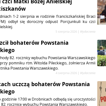
czci Matki Bożej Anielskiej
ciszkanów
niach 1-2 sierpnia w rodzinie franciszkańskiej Braci
FM) odbył się doroczny odpust Porcjunkuli ku czci
elskiej.
5 sierpnia 2026
|
Wydarzenia
zcił bohaterów Powstania
kiego
chody 82. rocznicy wybuchu Powstania Warszawskiego
 przy pomniku rtm. Witolda Pileckiego, żołnierza Armii
stnika Powstania Warszawskiego.
4 sierpnia 2026
|
Wydarzenia
cach uczczą bohaterów Powstania
kiego
 o godzinie 17:00 w Drobnicach odbędą się uroczystości
 82. rocznicę wybuchu Powstania Warszawskiego.