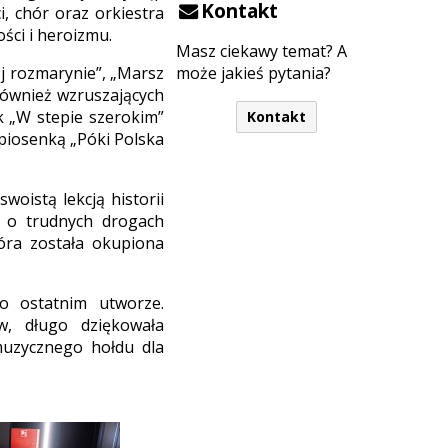
Kontakt
i, chór oraz orkiestra
ści i heroizmu.
Masz ciekawy temat? A
ój rozmarynie”, „Marsz
może jakieś pytania?
również wzruszających
ak „W stepie szerokim”
Kontakt
piosenką „Póki Polska
woistą lekcją historii
 o trudnych drogach
tóra została okupiona
po ostatnim utworze.
w, długo dziękowała
uzycznego hołdu dla