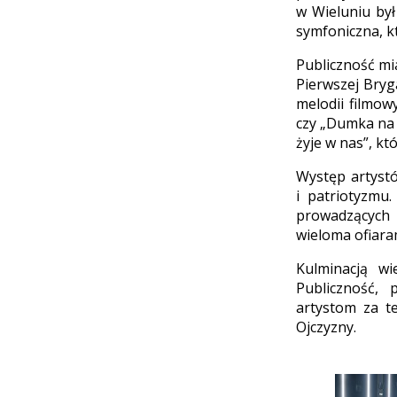
w Wieluniu był
symfoniczna, k
Publiczność mi
Pierwszej Bryg
melodii filmow
czy „Dumka na 
żyje w nas”, kt
Występ artystó
i patriotyzmu
prowadzących 
wieloma ofiara
Kulminacją wi
Publiczność,
artystom za t
Ojczyzny.