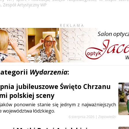
o
,
Zespół Artystyczny WP
REKLAMA
kategorii
Wydarzenia
:
erpnia jubileuszowe Święto Chrzanu
mi polskiej sceny
jaków ponownie stanie się jednym z najważniejszych
e województwa łódzkiego.
6 sierpnia 2026
|
Zapowiedzi