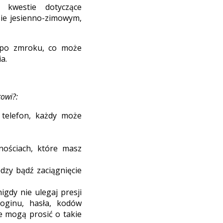
ą kwestie dotyczące
sie jesienno-zimowym,
 po zmroku, co może
a.
owi?:
 telefon, każdy może
wnościach, które masz
ędzy bądź zaciągnięcie
igdy nie ulegaj presji
oginu, hasła, kodów
ie mogą prosić o takie