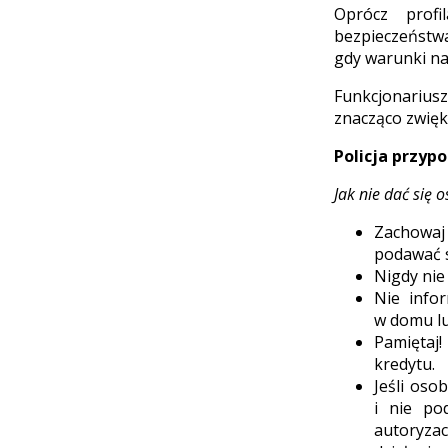
Oprócz profi
bezpieczeństwa
gdy warunki na
Funkcjonarius
znacząco zwięk
Policja przyp
Jak nie dać się
Zachowaj
podawać s
Nigdy ni
Nie infor
w domu lu
Pamiętaj!
kredytu.
Jeśli oso
i nie po
autoryzac