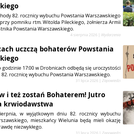
kiego
chody 82. rocznicy wybuchu Powstania Warszawskiego
 przy pomniku rtm. Witolda Pileckiego, żołnierza Armii
stnika Powstania Warszawskiego.
4 sierpnia 2026
|
Wydarzenia
cach uczczą bohaterów Powstania
kiego
 o godzinie 17:00 w Drobnicach odbędą się uroczystości
 82. rocznicę wybuchu Powstania Warszawskiego.
31 lipca 2026
|
Zapowiedzi
w i też zostań Bohaterem! Jutro
ja krwiodawstwa
sierpnia, w wyjątkowym dniu 82. rocznicy wybuchu
szawskiego, mieszkańcy Wielunia będą mieli okazję
rawdę niezwykłego.
31 lipca 2026
|
Zapowiedzi