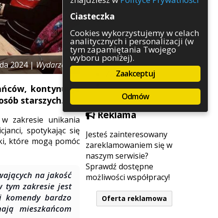
Rozrywka
Ciasteczka
Służby
Sport
Cookies wykorzystujemy w celach
analitycznych i personalizacji (w
Środowisko
tym zapamiętania Twojego
Szkolnictwo
wyboru poniżej).
Wydarzenia
ada 2024 |
Wydarzenia
Zaakceptuj
Zapowiedzi
Zdrowie
kańców, kontynuuje
Odmów
osób starszych.
Reklama
 w zakresie unikania
janci, spotykając się
Jesteś zainteresowany
wki, które mogą pomóc
zareklamowaniem się w
naszym serwisie?
Sprawdź dostępne
wających na jakość
możliwości współpracy!
 tym zakresie jest
ej komendy bardzo
Oferta reklamowa
inają mieszkańcom