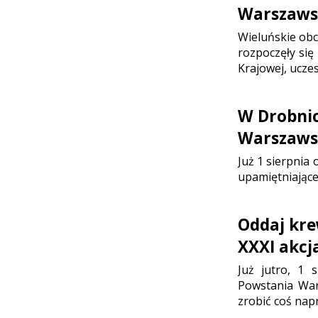
Warszaws
Wieluńskie ob
rozpoczęły się
Krajowej, ucze
W Drobni
Warszaws
Już 1 sierpnia
upamiętniające
Oddaj kre
XXXI akc
Już jutro, 1 
Powstania War
zrobić coś nap