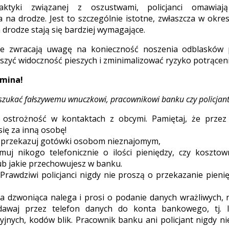
laktyki związanej z oszustwami, policjanci omawiaj
 na drodze. Jest to szczególnie istotne, zwłaszcza w okre
 drodze stają się bardziej wymagające.
ze zwracają uwagę na konieczność noszenia odblasków
szyć widoczność pieszych i zminimalizować ryzyko potrąceni
omina!
 oszukać fałszywemu wnuczkowi, pracownikowi banku czy policjant
 ostrożność w kontaktach z obcymi. Pamiętaj, że przez
ię za inną osobę!
e przekazuj gotówki osobom nieznajomym,
muj nikogo telefonicznie o ilości pieniędzy, czy koszto
b jakie przechowujesz w banku.
 Prawdziwi policjanci nigdy nie proszą o przekazanie pieni
ba dzwoniąca nalega i prosi o podanie danych wrażliwych, n
dawaj przez telefon danych do konta bankowego, tj. l
yjnych, kodów blik. Pracownik banku ani policjant nigdy n