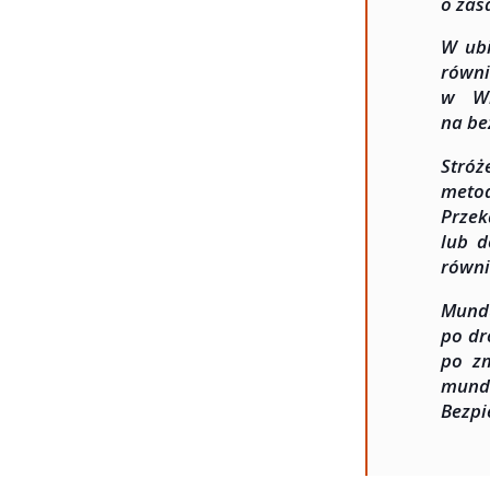
o zas
W ubi
równi
w Wi
na be
Stróż
metod
Przek
lub d
równi
Mundu
po dr
po zm
mund
Bezpi