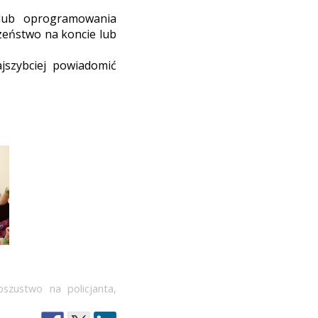
 lub oprogramowania
zeństwo na koncie lub
jszybciej powiadomić
oszustwo na policjanta
,