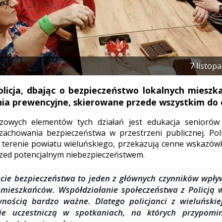
7 listop
olicja, dbając o bezpieczeństwo lokalnych miesz
nia prewencyjne, skierowane przede wszystkim do 
zowych elementów tych działań jest edukacja seniorów
achowania bezpieczeństwa w przestrzeni publicznej. Polic
a terenie powiatu wieluńskiego, przekazują cenne wskazó
rzed potencjalnym niebezpieczeństwem.
cie bezpieczeństwa to jeden z głównych czynników wpły
 mieszkańców. Współdziałanie społeczeństwa z Policją w
nością bardzo ważne. Dlatego policjanci z wieluński
nie uczestniczą w spotkaniach, na których przypom