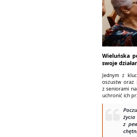
Wieluńska p
swoje działa
Jednym z kluc
oszustw oraz z
z seniorami n
uchronić ich p
Poczu
życia
z pew
chęt