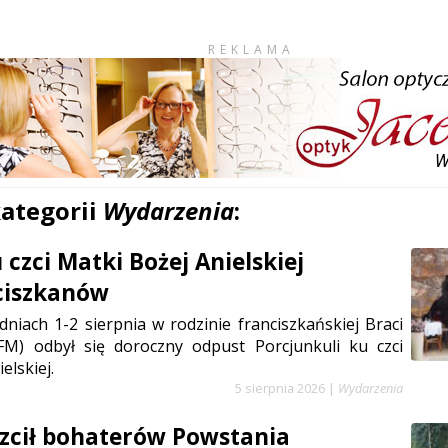
REKLAMA
kategorii
Wydarzenia
:
czci Matki Bożej Anielskiej
ciszkanów
niach 1-2 sierpnia w rodzinie franciszkańskiej Braci
FM) odbył się doroczny odpust Porcjunkuli ku czci
elskiej.
5 sierpnia 2026
|
Wydarzenia
zcił bohaterów Powstania