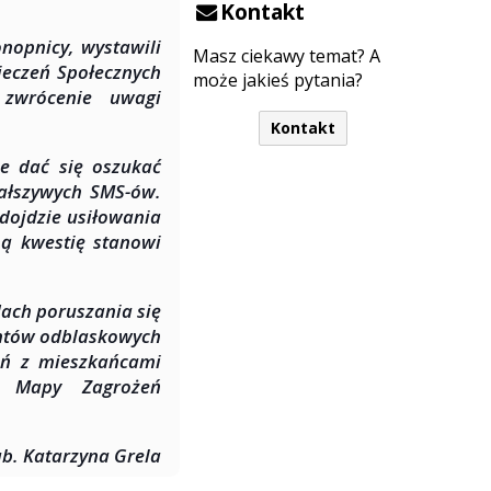
Kontakt
nopnicy, wystawili
Masz ciekawy temat? A
ieczeń Społecznych
może jakieś pytania?
 zwrócenie uwagi
Kontakt
e dać się oszukać
fałszywych SMS-ów.
 dojdzie usiłowania
ą kwestię stanowi
ch poruszania się
entów odblaskowych
ań z mieszkańcami
j Mapy Zagrożeń
tab. Katarzyna Grela