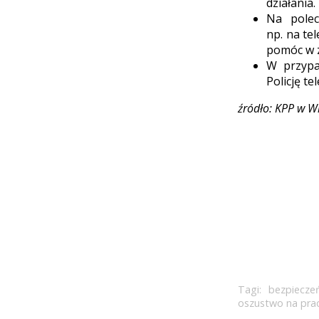
działania.
Na polec
np. na te
pomóc w 
W przypa
Policję t
źródło: KPP w W
Tagi:
bezpiecze
oszustwo na pra