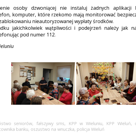
enie osoby dzwoniącej nie instaluj żadnych aplikacji
lefon, komputer, które rzekomo mają monitorować bezpiec
zablokowaniu nieautoryzowanej wypłaty środków.
dku jakichkolwiek wątpliwości i podejrzeń należy jak na
elefonując pod numer 112.
ieluniu
ństwo seniorów
,
fałszywy sms
,
KPP w Wieluniu
,
KPP Wieluń
,
cownika banku
,
oszustwo na wnuczka
,
policja Wieluń