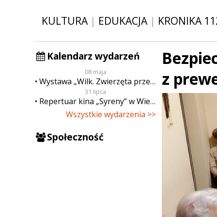
KULTURA
|
EDUKACJA
|
KRONIKA 11
Bezpiec
Kalendarz wydarzeń
08 maja
z prew
Wystawa „Wilk. Zwierzęta przeklęte”
31 lipca
Repertuar kina „Syreny” w Wieluniu w dn. od 31 lipca do 6 sierpnia
Wszystkie wydarzenia >>
Społeczność