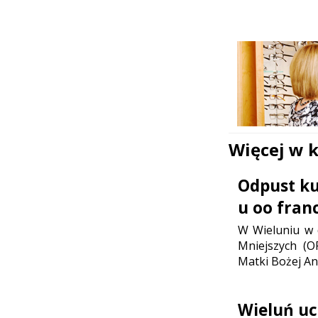
Więcej w 
Odpust ku 
u oo fran
W Wieluniu w d
Mniejszych (O
Matki Bożej Ani
Wieluń uc