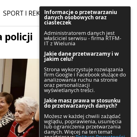
Informacje o przetwarzaniu
SPORT I REKREACJA
|
INWESTYCJE
danych osobowych oraz
ciasteczek
Administratorem danych jest
policji
Szukaj
właściciel serwisu - firma RTFM-
IT z Wielunia
Jakie dane przetwarzamy i w
jakim celu?
Kategorie
Strona wykorzystuje rozwiązania
firm Google i Facebook służące do
Architektura
analizowania ruchu na stronie
Gospodarka
oraz personalizacji
Handel
wyświetlanych treści.
Infrastruktura
Jakie masz prawa w stosunku
Komunikaty
do przetwarzanych danych?
Kultura
Możesz w każdej chwili zażądać
Polityka
wglądu, poprawienia, usunięcia
Pozostałe
lub ograniczenia przetwarzania
Psychologia
danych. Więcej na ten temat
Rolnictwo
znajdziesz w
Polityce Prywatności