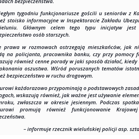
adach bezpieczeństwa.
egłym tygodniu funkcjonariusze gościli u seniorów z Ko
eż stoisko informacyjne w Inspektoracie Zakładu Ubezp
eluniu. Głównym celem tego typu inicjatyw jest
zpieczeństwo osób starszych.
e prawa w rozmowach ostrzegają mieszkańców, jak ni
ą na policjanta, pracownika banku, czy przy pomocy 
azują również cenne porady w jaki sposób działać, kiedy
okonania oszustwa. Wśród poruszanych tematów istotn
eż bezpieczeństwo w ruchu drogowym.
rowi każdorazowo przypominają o podstawowych zasada
ogach, wskazują również, jak ważne jest używanie elem
roku, zwłaszcza w okresie jesiennym. Podczas spotk
urowi promują również funkcjonowanie Krajowe
eczeństwa.
– informuje rzecznik wieluńskiej policji asp. sz