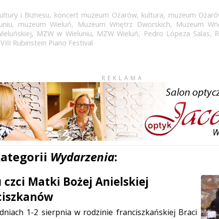
ltury i Biznesu
,
koncert muzeum Ożarów
,
kultura
,
muzeum Ożar
uniu
,
muzeum Wieluń
,
Muzeum Wnętrz Dworskich
,
Muzeum Wnę
eluńskiej
,
MZW w Wieluniu
,
MZW Wieluń
,
Pedro Lópeza Salas
,
R
,
VIII Rubinstein Piano Festival
REKLAMA
kategorii
Wydarzenia
:
czci Matki Bożej Anielskiej
ciszkanów
niach 1-2 sierpnia w rodzinie franciszkańskiej Braci