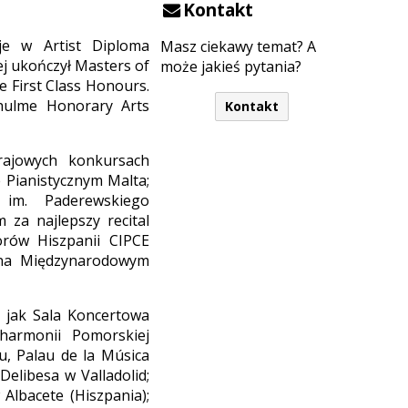
Kontakt
je w Artist Diploma
Masz ciekawy temat? A
ej ukończył Masters of
może jakieś pytania?
 First Class Honours.
hulme Honorary Arts
Kontakt
ajowych konkursach
Pianistycznym Malta;
im. Paderewskiego
 za najlepszy recital
rów Hiszpanii CIPCE
 na Międzynarodowym
h jak Sala Koncertowa
harmonii Pomorskiej
u, Palau de la Música
Delibesa w Valladolid;
Albacete (Hiszpania);