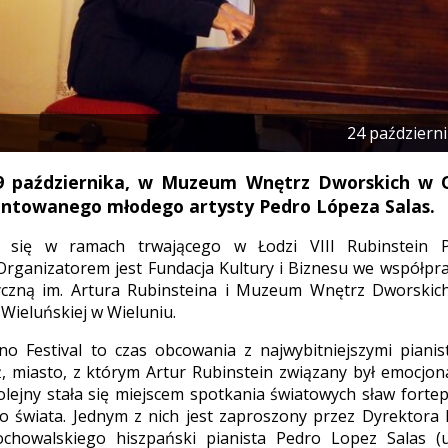
24 październ
9 października, w Muzeum Wnętrz Dworskich w O
entowanego młodego artysty Pedro Lópeza Salas.
 się w ramach trwającego w Łodzi VIII Rubinstein Pi
 Organizatorem jest Fundacja Kultury i Biznesu we współp
czną im. Artura Rubinsteina i Muzeum Wnętrz Dworskic
ieluńskiej w Wieluniu.
no Festival to czas obcowania z najwybitniejszymi piani
ź, miasto, z którym Artur Rubinstein związany był emocjon
kolejny stała się miejscem spotkania światowych sław fort
o świata. Jednym z nich jest zaproszony przez Dyrektora 
ochowalskiego hiszpański pianista Pedro Lopez Salas (