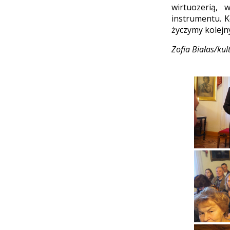
wirtuozerią,
instrumentu. K
życzymy kolejn
Zofia Białas/kul