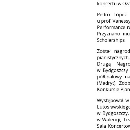
koncertu w Oża
Pedro López S
u prof. Vaness
Performance ró
Przyznano mu 
Scholarships.
Został nagro
pianistycznyc
Drugą Nagro
w Bydgoszczy 
półfinałowy n
(Madryt). Zdo
Konkursie Pian
Występował w 
Lutosławskieg
w Bydgoszczy, 
w Walencji, Te
Sala Koncertow