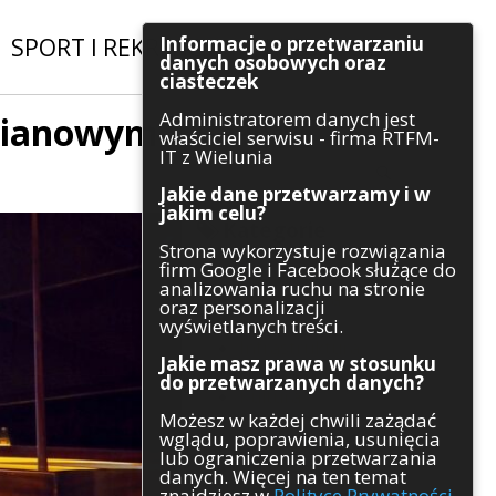
Informacje o przetwarzaniu
SPORT I REKREACJA
|
INWESTYCJE
danych osobowych oraz
ciasteczek
Administratorem danych jest
epianowym
Szukaj
właściciel serwisu - firma RTFM-
IT z Wielunia
Jakie dane przetwarzamy i w
jakim celu?
Kategorie
Strona wykorzystuje rozwiązania
firm Google i Facebook służące do
Architektura
analizowania ruchu na stronie
Gospodarka
oraz personalizacji
Handel
wyświetlanych treści.
Infrastruktura
Jakie masz prawa w stosunku
Komunikaty
do przetwarzanych danych?
Kultura
Możesz w każdej chwili zażądać
Polityka
wglądu, poprawienia, usunięcia
Pozostałe
lub ograniczenia przetwarzania
Psychologia
danych. Więcej na ten temat
Rolnictwo
znajdziesz w
Polityce Prywatności