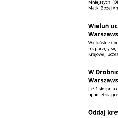
Mniejszych (O
Matki Bożej Ani
Wieluń uc
Warszaws
Wieluńskie ob
rozpoczęły się
Krajowej, ucze
W Drobni
Warszaws
Już 1 sierpnia
upamiętniające
Oddaj kre