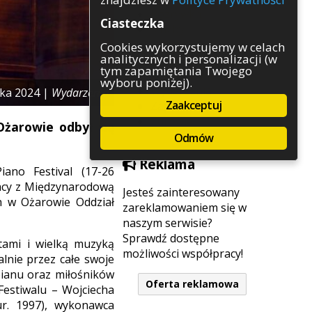
Rozrywka
Ciasteczka
Służby
Sport
Cookies wykorzystujemy w celach
analitycznych i personalizacji (w
Środowisko
tym zapamiętania Twojego
Szkolnictwo
wyboru poniżej).
Wydarzenia
ika 2024 |
Wydarzenia
Zaakceptuj
Zapowiedzi
Zdrowie
żarowie odbył się
Odmów
Reklama
ano Festival (17-26
racy z Międzynarodową
Jesteś zainteresowany
h w Ożarowie Oddział
zareklamowaniem się w
naszym serwisie?
Sprawdź dostępne
stami i wielką muzyką
możliwości współpracy!
alnie przez całe swoje
epianu oraz miłośników
Oferta reklamowa
Festiwalu – Wojciecha
ur. 1997), wykonawca