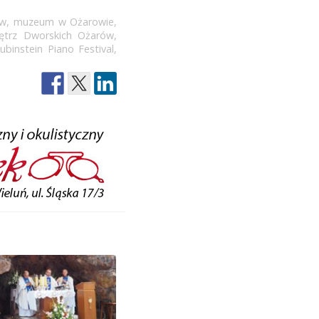
ów
,
muzeum w Ożarowie
,
trz Dworskich Ożarów
,
ubinstein Piano Festival
,