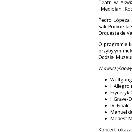
Teatr w Akwiz
i Mediolan „Roc
Pedro Lópeza S
Sali Pomorskie
Orquesta de Val
O programie ko
przybyłym mel
Oddział Muzeum
W dwuczęściowym
Wolfgang 
I. Allegro
Fryderyk 
I. Grave-
IV. Finale:
Manuel de 
Modest Mu
Koncert okaza