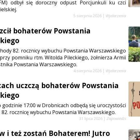
FM) odbył się doroczny odpust Porcjunkuli ku czci
elskiej.
5 sierpnia 2026
|
Wydarzenia
zcił bohaterów Powstania
kiego
chody 82. rocznicy wybuchu Powstania Warszawskiego
 przy pomniku rtm. Witolda Pileckiego, żołnierza Armii
stnika Powstania Warszawskiego.
4 sierpnia 2026
|
Wydarzenia
cach uczczą bohaterów Powstania
kiego
 o godzinie 17:00 w Drobnicach odbędą się uroczystości
 82. rocznicę wybuchu Powstania Warszawskiego.
31 lipca 2026
|
Zapowiedzi
w i też zostań Bohaterem! Jutro