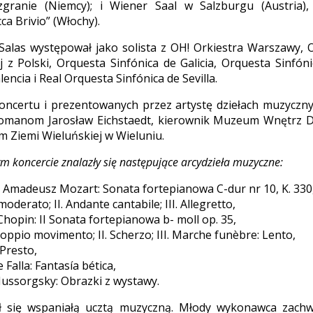
granie (Niemcy); i Wiener Saal w Salzburgu (Austria), 
ca Brivio” (Włochy).
alas występował jako solista z OH! Orkiestra Warszawy, 
j z Polski, Orquesta Sinfónica de Galicia, Orquesta Sinfóni
encia i Real Orquesta Sinfónica de Sevilla.
ncertu i prezentowanych przez artystę dziełach muzycznyc
omanom Jarosław Eichstaedt, kierownik Muzeum Wnętrz 
 Ziemi Wieluńskiej w Wieluniu.
 koncercie znalazły się następujące arcydzieła muzyczne:
Amadeusz Mozart: Sonata fortepianowa C-dur nr 10, K. 330
 moderato; II. Andante cantabile; III. Allegretto,
Chopin: II Sonata fortepianowa b- moll op. 35,
Doppio movimento; II. Scherzo; III. Marche funèbre: Lento,
 Presto,
Falla: Fantasía bética,
ssorgsky: Obrazki z wystawy.
ł się wspaniałą ucztą muzyczną. Młody wykonawca zachwy