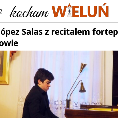
2
López Salas z recitalem fort
owie