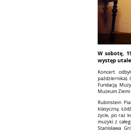
W sobotę, 1
występ utal
Koncert odbył
października).
Fundacją Muzy
Muzeum Ziemi W
Rubinstein Pia
klasyczną. Łód
życie, po raz 
muzyki z całeg
Stanisława Gr