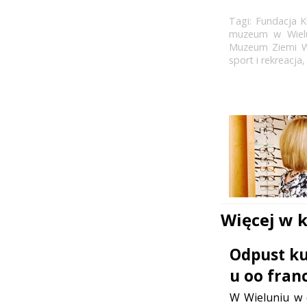
Tagi:
Fundacja Ku
muzeum w Wiel
Muzeum Ziemi Wi
sport i rekreacja
Więcej w 
Odpust ku 
u oo fran
W Wieluniu w d