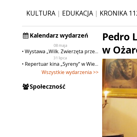
KULTURA
|
EDUKACJA
|
KRONIKA 11
Pedro 
Kalendarz wydarzeń
08 maja
w Ożar
Wystawa „Wilk. Zwierzęta przeklęte”
31 lipca
Repertuar kina „Syreny” w Wieluniu w dn. od 31 lipca do 6 sierpnia
Wszystkie wydarzenia >>
Społeczność