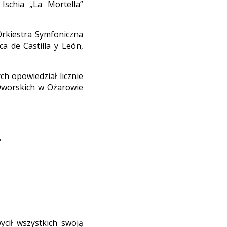
Ischia „La Mortella”
Orkiestra Symfoniczna
ca de Castilla y León,
h opowiedział licznie
Dworskich w Ożarowie
,
cił wszystkich swoją