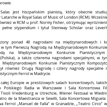
rowie.
alas jest hiszpańskim pianistą, który obecnie studiu
y Latarche w Royal Salas of Music of London (RCM). Wcześni
wnież w RCM u prof. Normy Fisher, otrzymując wyróżnienie
pełne stypendium i tytuł Steinway Scholar oraz Lever
dzony ponad 40 nagrodami na międzynarodowych i kr
h, w tym Pierwszą Nagrodą na Międzynarodowym Konkursie 
dą na Międzynarodowym Konkursie Pianistycznym 
(Polska), a także czterema nagrodami specjalnymi, w tym
a Międzynarodowym Konkursie Pianistycznym Kompozyto
był również Drugą Nagrodę i cztery nagrody specjalne
istycznym Ferrol w Madrycie.
całej Europie w prestiżowych salach koncertowych, takic
o Polskiego Radia w Warszawie i Sala Koncertowa Fil
Tivoli Vredenburg w Utrechcie, Wiener Festsaal w Wiedni
atro de la Maestranza w Sewilli, Sala Koncertowa Miguela 
a Ferrol „Manuel de Falla” w Granadzie, „Teatro Circo” w 