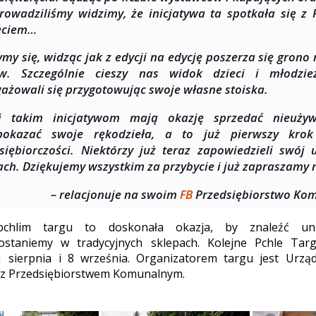
rowadziliśmy widzimy, że inicjatywa ta spotkała się z
ęciem…
ymy się, widząc jak z edycji na edycję poszerza się grono
ów. Szczególnie cieszy nas widok dzieci i młodzie
ażowali się przygotowując swoje własne stoiska.
ki takim inicjatywom mają okazję sprzedać nieuży
pokazać swoje rękodzieła, a to już pierwszy kro
siębiorczości. Niektórzy już teraz zapowiedzieli swój 
ach. Dziękujemy wszystkim za przybycie i już zapraszamy n
– relacjonuje na swoim
FB
Przedsiębiorstwo Kom
chlim targu to doskonała okazja, by znaleźć uni
ostaniemy w tradycyjnych sklepach. Kolejne Pchle Tar
11 sierpnia i 8 września. Organizatorem targu jest Urzą
 z Przedsiębiorstwem Komunalnym.