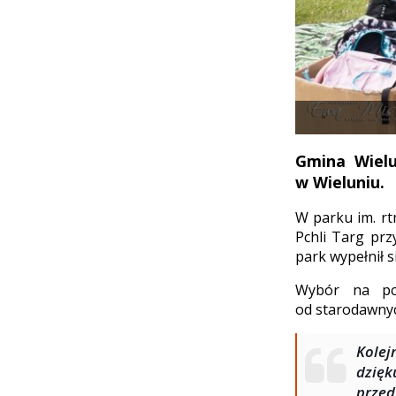
Gmina Wielu
w Wieluniu.
W parku im. rt
Pchli Targ prz
park wypełnił 
Wybór na pch
od starodawnyc
Kolej
dzię
przed