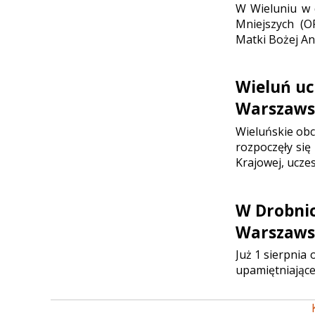
W Wieluniu w d
Mniejszych (O
Matki Bożej Ani
Wieluń uc
Warszaws
Wieluńskie ob
rozpoczęły się
Krajowej, ucze
W Drobni
Warszaws
Już 1 sierpnia
upamiętniające