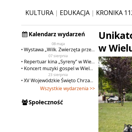
KULTURA
|
EDUKACJA
|
KRONIKA 11
Unikat
Kalendarz wydarzeń
08 maja
w Wiel
Wystawa „Wilk. Zwierzęta przeklęte”
07 sierpnia
Repertuar kina „Syreny” w Wieluniu w dn. od 7 do 13 sierpnia
Koncert muzyki gospel w Wieluniu
23 sierpnia
XV Wojewódzkie Święto Chrzanu
Wszystkie wydarzenia >>
Społeczność