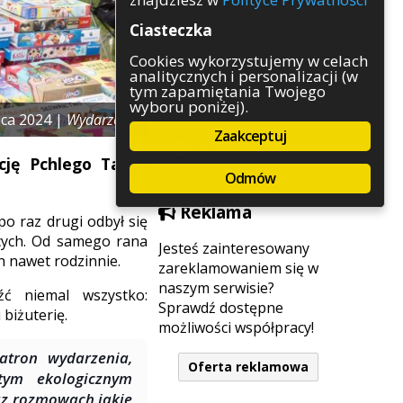
Rozrywka
Ciasteczka
Służby
Sport
Cookies wykorzystujemy w celach
analitycznych i personalizacji (w
Środowisko
tym zapamiętania Twojego
Szkolnictwo
wyboru poniżej).
Wydarzenia
pca 2024 |
Wydarzenia
Zaakceptuj
Zapowiedzi
Zdrowie
cję Pchlego Targu
Odmów
Reklama
po raz drugi odbył się
ących. Od samego rana
Jesteś zainteresowany
 nawet rodzinnie.
zareklamowaniem się w
naszym serwisie?
ć niemal wszystko:
Sprawdź dostępne
biżuterię.
możliwości współpracy!
atron wydarzenia,
Oferta reklamowa
 tym ekologicznym
az rozmowach jakie