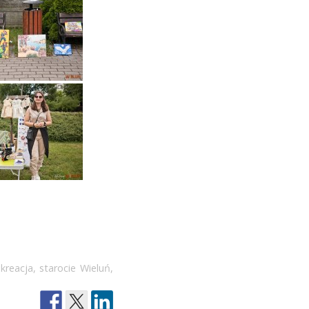
ekreacja
,
starocie Wieluń
,