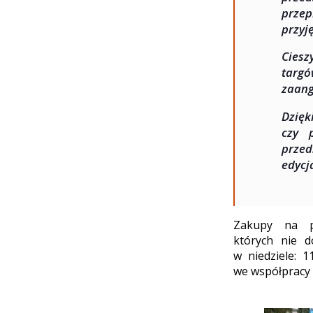
przep
przyj
Ciesz
targ
zaang
Dzię
czy 
przed
edycj
Zakupy na p
których nie d
w niedziele: 
we współpracy