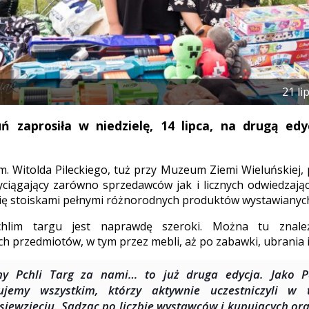
21 li
ń zaprosiła w niedzielę, 14 lipca, na drugą edy
m. Witolda Pileckiego, tuż przy Muzeum Ziemi Wieluńskiej, 
yciągający zarówno sprzedawców jak i licznych odwiedzaj
się stoiskami pełnymi różnorodnych produktów wystawianych
lim targu jest naprawdę szeroki. Można tu znaleź
h przedmiotów, w tym przez mebli, aż po zabawki, ubrania i 
ny Pchli Targ za nami… to już druga edycja. Jako P
kujemy wszystkim, którzy aktywnie uczestniczyli w
sięwzięciu. Sądząc po liczbie wystawców i kupujących or