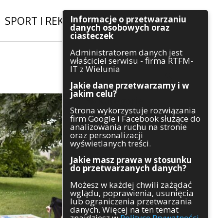
Informacje o przetwarzaniu
SPORT I REKREACJA
|
INWESTYCJE
danych osobowych oraz
ciasteczek
Administratorem danych jest
Szukaj
właściciel serwisu - firma RTFM-
IT z Wielunia
Jakie dane przetwarzamy i w
jakim celu?
Kategorie
Strona wykorzystuje rozwiązania
firm Google i Facebook służące do
Architektura
analizowania ruchu na stronie
Gospodarka
oraz personalizacji
Handel
wyświetlanych treści.
Infrastruktura
Jakie masz prawa w stosunku
Komunikaty
do przetwarzanych danych?
Kultura
Możesz w każdej chwili zażądać
Polityka
wglądu, poprawienia, usunięcia
Pozostałe
lub ograniczenia przetwarzania
Psychologia
danych. Więcej na ten temat
Rolnictwo
znajdziesz w
Polityce Prywatności