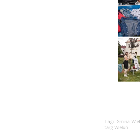
Tagi:
Gmina Wie
targ Wieluń