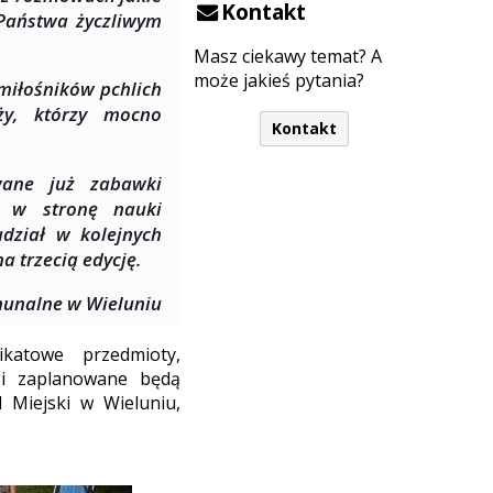
Kontakt
 Państwa życzliwym
Masz ciekawy temat? A
może jakieś pytania?
 miłośników pchlich
ży, którzy mocno
Kontakt
wane już zabawki
k w stronę nauki
udział w kolejnych
a trzecią edycję.
unalne w Wieluniu
katowe przedmioty,
gi zaplanowane będą
d Miejski w Wieluniu,