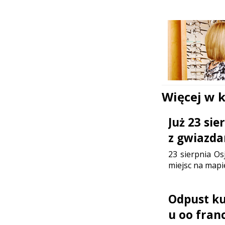
Więcej w 
Już 23 si
z gwiazda
23 sierpnia Os
miejsc na mapi
Odpust ku 
u oo fran