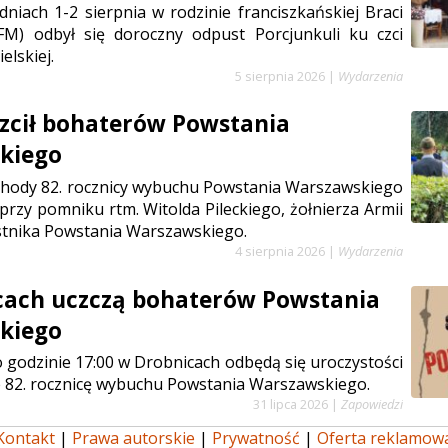
niach 1-2 sierpnia w rodzinie franciszkańskiej Braci
FM) odbył się doroczny odpust Porcjunkuli ku czci
elskiej.
5 sierpnia 2026
|
Wydarzenia
zcił bohaterów Powstania
kiego
chody 82. rocznicy wybuchu Powstania Warszawskiego
 przy pomniku rtm. Witolda Pileckiego, żołnierza Armii
stnika Powstania Warszawskiego.
4 sierpnia 2026
|
Wydarzenia
cach uczczą bohaterów Powstania
kiego
 o godzinie 17:00 w Drobnicach odbędą się uroczystości
 82. rocznicę wybuchu Powstania Warszawskiego.
31 lipca 2026
|
Zapowiedzi
Kontakt
|
Prawa autorskie
|
Prywatność
|
Oferta reklamow