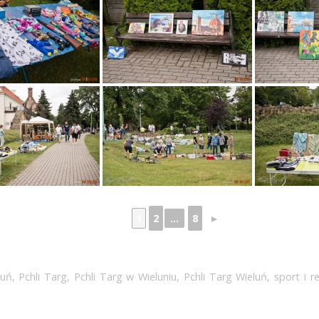
1
2
...
8
►
luń
,
Pchli Targ
,
Pchli Targ w Wieluniu
,
Pchli Targ Wieluń
,
sport i r