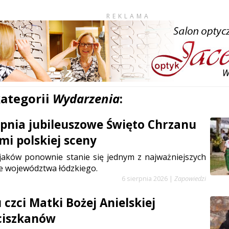
REKLAMA
kategorii
Wydarzenia
:
erpnia jubileuszowe Święto Chrzanu
mi polskiej sceny
jaków ponownie stanie się jednym z najważniejszych
e województwa łódzkiego.
6 sierpnia 2026
|
Zapowiedzi
czci Matki Bożej Anielskiej
ciszkanów