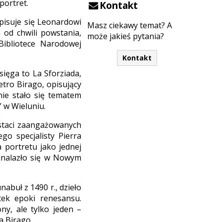
portret.
Kontakt
pisuje się Leonardowi
Masz ciekawy temat? A
ę od chwili powstania,
może jakieś pytania?
Bibliotece Narodowej
Kontakt
księga to La Sforziada,
etro Birago, opisujący
anie stało się tematem
 w Wieluniu.
ostaci zaangażowanych
o specjalisty Pierra
 portretu jako jednej
odnalazło się w Nowym
buł z 1490 r., dzieło
ek epoki renesansu.
ony, ale tylko jeden –
a Birago.