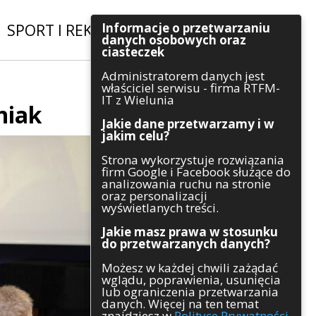
Informacje o przetwarzaniu
SPORT I REKREACJA
|
INWESTYCJE
danych osobowych oraz
ciasteczek
Administratorem danych jest
Szukaj
właściciel serwisu - firma RTFM-
IT z Wielunia
niak
Jakie dane przetwarzamy i w
jakim celu?
Kategorie
Strona wykorzystuje rozwiązania
firm Google i Facebook służące do
Architektura
analizowania ruchu na stronie
Gospodarka
oraz personalizacji
Handel
wyświetlanych treści.
Infrastruktura
Jakie masz prawa w stosunku
Komunikaty
do przetwarzanych danych?
Kultura
Możesz w każdej chwili zażądać
Polityka
wglądu, poprawienia, usunięcia
Pozostałe
lub ograniczenia przetwarzania
Psychologia
danych. Więcej na ten temat
Rolnictwo
znajdziesz w
Polityce Prywatności