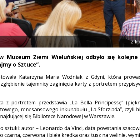
2 li
w Muzeum Ziemi Wieluńskiej odbyło się kolejne 
jmy o Sztuce”.
towała Katarzyna Maria Woźniak z Gdyni, która prowa
 zgłębienie tajemnicy zaginięcia karty z portretem przypi
ta z portretem przedstawia „La Bella Principessę” (pięk
atowego, renesansowego inkunabułu „La Sforziada”, czyli h
najdującej się Bibliotece Narodowej w Warszawie.
ło sztuki: autor – Leonardo da Vinci, data powstania szacow
 czarna, czerwona i biała kredka oraz tusz na welinie, wymia