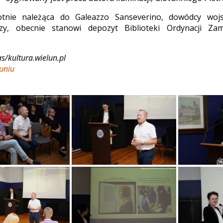
otnie należąca do Galeazzo Sanseverino, dowódcy wojs
zy, obecnie stanowi depozyt Biblioteki Ordynacji Zam
as/kultura.wielun.pl
uniu