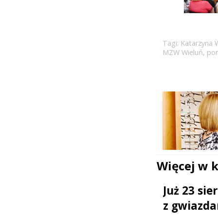
Tagi:
Katarzyna 
MZW Wieluń
,
por
Więcej w 
Już 23 si
z gwiazda