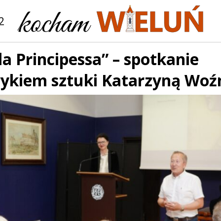
2
la Principessa” – spotkanie
orykiem sztuki Katarzyną Woź