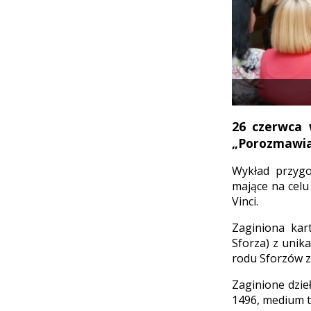
26 czerwca 
„Porozmawia
Wykład przygo
mające na celu
Vinci.
Zaginiona kar
Sforza) z unik
rodu Sforzów z
Zaginione dzie
1496, medium to