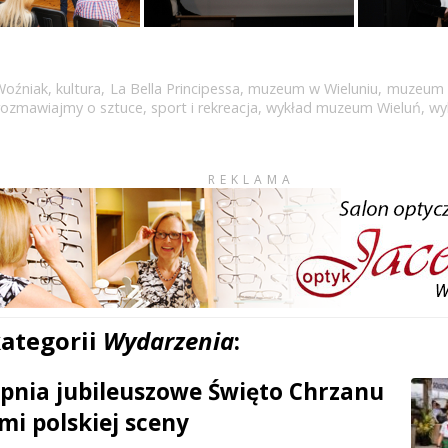
Woźniak
,
kultura
,
La Bella Principessa
,
muzeum w Wieluniu
,
muzeum 
ozmawiajmy o sztuce
,
sport i rekreacja
,
wykład muzeum Wieluń
,
wy
REKLAMA
kategorii
Wydarzenia
:
erpnia jubileuszowe Święto Chrzanu
mi polskiej sceny