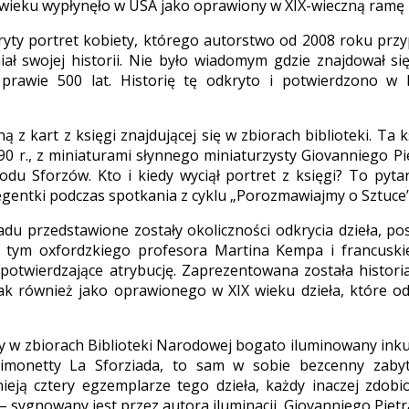
X wieku wypłynęło w USA jako oprawiony w XIX-wieczną ramę 
ty portret kobiety, którego autorstwo od 2008 roku przy
miał swojej historii. Nie było wiadomym gdzie znajdował si
 prawie 500 lat. Historię tę odkryto i potwierdzono w 
ną z kart z księgi znajdującej się w zbiorach biblioteki. Ta 
90 r., z miniaturami słynnego miniaturzysty Giovanniego Pi
rodu Sforzów. Kto i kiedy wyciął portret z księgi? To pyt
gentki podczas spotkania z cyklu „Porozmawiajmy o Sztuce”
adu przedstawione zostały okoliczności odkrycia dzieła, p
tym oxfordzkiego profesora Martina Kempa i francuskieg
potwierdzające atrybucję. Zaprezentowana została historia
 jak również jako oprawionego w XIX wieku dzieła, które 
w zbiorach Biblioteki Narodowej bogato iluminowany inkuna
imonetty La Sforziada, to sam w sobie bezcenny zabyt
nieją cztery egzemplarze tego dzieła, każdy inaczej zdobi
– sygnowany jest przez autora iluminacji, Giovanniego Pietr