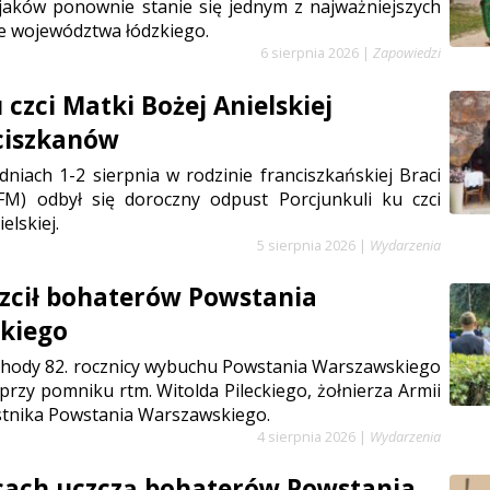
jaków ponownie stanie się jednym z najważniejszych
e województwa łódzkiego.
6 sierpnia 2026
|
Zapowiedzi
czci Matki Bożej Anielskiej
ciszkanów
niach 1-2 sierpnia w rodzinie franciszkańskiej Braci
FM) odbył się doroczny odpust Porcjunkuli ku czci
elskiej.
5 sierpnia 2026
|
Wydarzenia
zcił bohaterów Powstania
kiego
chody 82. rocznicy wybuchu Powstania Warszawskiego
 przy pomniku rtm. Witolda Pileckiego, żołnierza Armii
stnika Powstania Warszawskiego.
4 sierpnia 2026
|
Wydarzenia
cach uczczą bohaterów Powstania