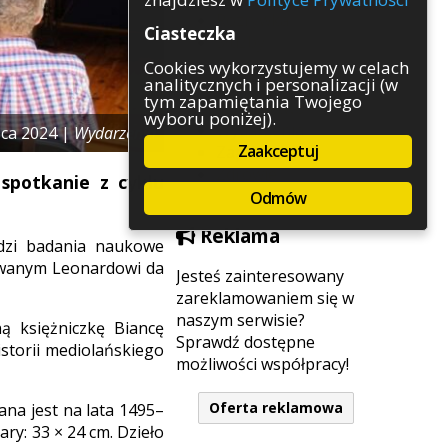
Rozrywka
Ciasteczka
Służby
Sport
Cookies wykorzystujemy w celach
analitycznych i personalizacji (w
Środowisko
tym zapamiętania Twojego
Szkolnictwo
wyboru poniżej).
Wydarzenia
pca 2024 |
Wydarzenia
Zaakceptuj
Zapowiedzi
Zdrowie
spotkanie z cyklu
Odmów
Reklama
dzi badania naukowe
sywanym Leonardowi da
Jesteś zainteresowany
zareklamowaniem się w
naszym serwisie?
ną księżniczkę Biancę
Sprawdź dostępne
istorii mediolańskiego
możliwości współpracy!
Oferta reklamowa
ana jest na lata 1495–
ry: 33 × 24 cm. Dzieło