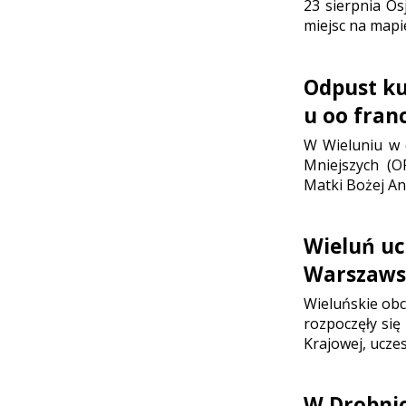
23 sierpnia Os
miejsc na mapi
Odpust ku 
u oo fran
W Wieluniu w d
Mniejszych (O
Matki Bożej Ani
Wieluń uc
Warszaws
Wieluńskie ob
rozpoczęły się
Krajowej, ucze
W Drobni