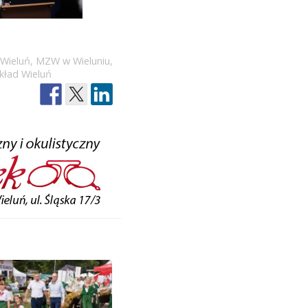
Wieluń
,
MZW w Wieluniu
,
kład Wieluń