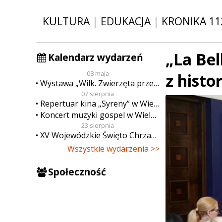
KULTURA
|
EDUKACJA
|
KRONIKA 11
„La Bel
Kalendarz wydarzeń
08 maja
z hist
Wystawa „Wilk. Zwierzęta przeklęte”
07 sierpnia
Repertuar kina „Syreny” w Wieluniu w dn. od 7 do 13 sierpnia
Koncert muzyki gospel w Wieluniu
23 sierpnia
XV Wojewódzkie Święto Chrzanu
Wszystkie wydarzenia >>
Społeczność