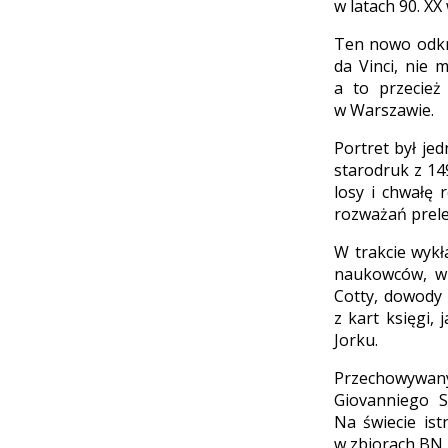
w latach 90. X
Ten nowo odkry
da Vinci, nie 
a to przecież
w Warszawie.
Portret był jed
starodruk z 14
losy i chwałę 
rozważań prele
W trakcie wykł
naukowców, w 
Cotty, dowody 
z kart księgi,
Jorku.
Przechowywany 
Giovanniego S
Na świecie ist
w zbiorach BN 