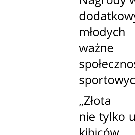
dodatk
młodych 
ważne j
społecz
sportowyc
„Złota
nie tylko 
kibiców,