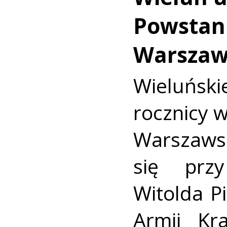
Powstan
Warszaw
Wieluńs
rocznicy 
Warszaws
się prz
Witolda Pi
Armii Kra