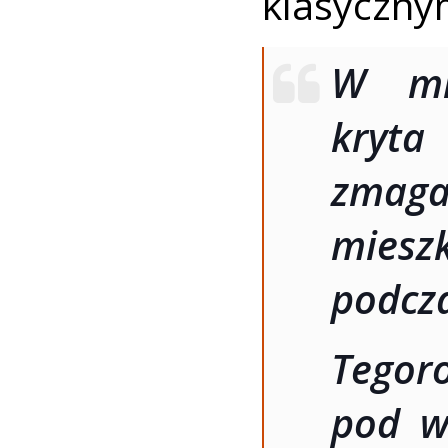
klasyczny
W mi
kryta
zmaga
mies
podcza
Tegor
pod w