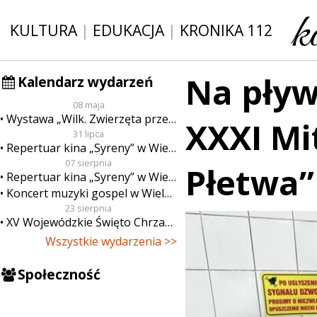
KULTURA
|
EDUKACJA
|
KRONIKA 112
Na pływ
Kalendarz wydarzeń
08 maja
Wystawa „Wilk. Zwierzęta przeklęte”
XXXI Mi
31 lipca
Repertuar kina „Syreny” w Wieluniu w dn. od 31 lipca do 6 sierpnia
07 sierpnia
Płetwa”
Repertuar kina „Syreny” w Wieluniu w dn. od 7 do 13 sierpnia
Koncert muzyki gospel w Wieluniu
23 sierpnia
XV Wojewódzkie Święto Chrzanu
Wszystkie wydarzenia >>
Społeczność