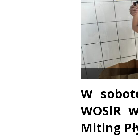
W sobotę
WOSiR w
Miting Pł