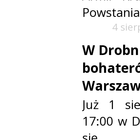
Powstania
4 sie
W Drobn
bohater
Warszaw
Już 1 si
17:00 w 
się u