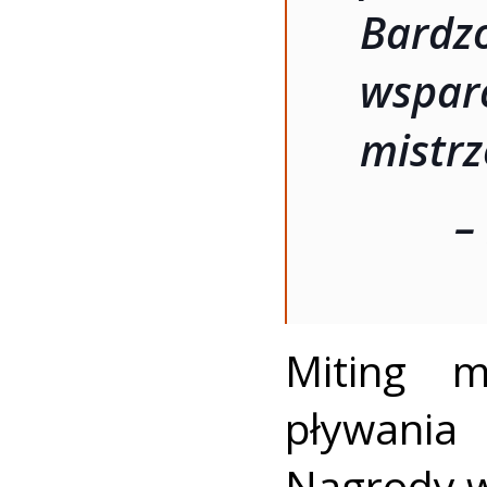
Bardz
wspa
mistr
–
Miting m
pływania
Nagrody w