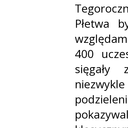
Tegoroc
Płetwa b
względam
400 ucze
sięgały 
niezwykle
podziel
pokazywal