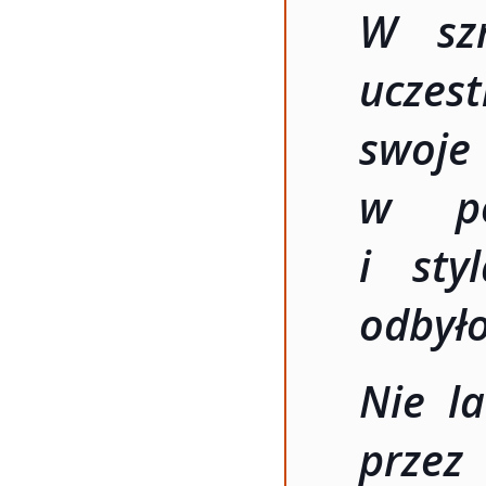
W szr
uczes
swo
w pos
i sty
odbyło
Nie l
przez