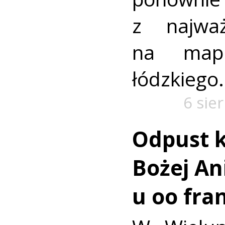
z najważ
na mapi
łódzkiego.
6 sie
Odpust k
Bożej Ani
u oo fra