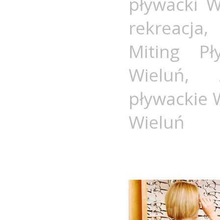
pływacki W
rekreacja
Miting Pł
Wieluń
,
pływackie 
Wieluń