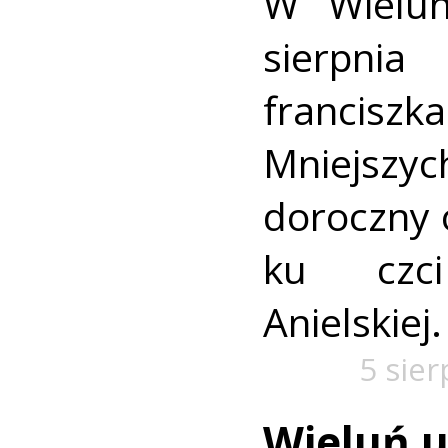
W Wielun
sierpn
francis
Mniejszyc
doroczny 
ku czc
Anielskiej.
5 sie
Wieluń u