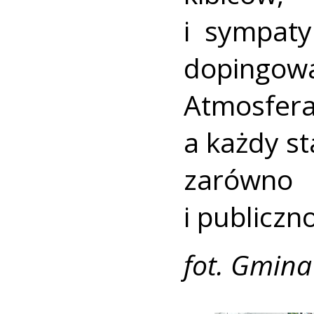
i sympaty
dopingo
Atmosfe
a każdy s
zarówno
i publiczno
fot. Gmina