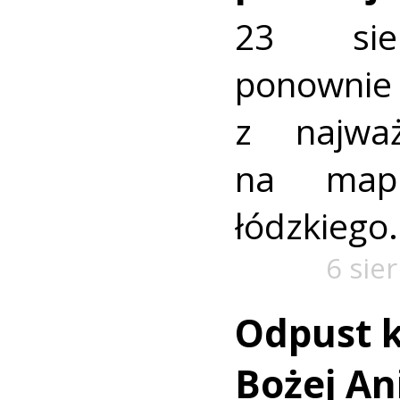
23 sie
ponownie 
z najważ
na mapi
łódzkiego.
6 sie
Odpust k
Bożej Ani