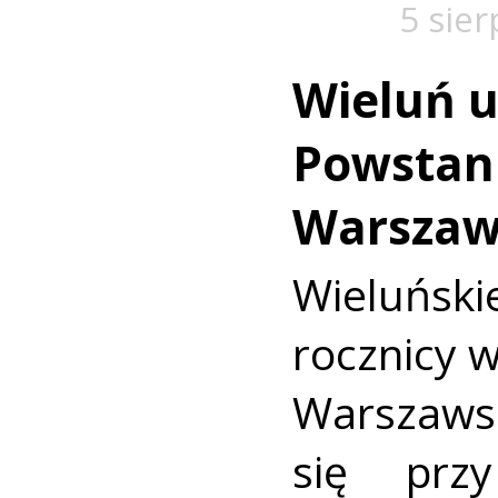
5 sie
Wieluń u
Powstan
Warszaw
Wieluńs
rocznicy 
Warszaws
się prz