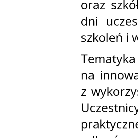
oraz szkó
dni uczes
szkoleń i
Tematyka
na innow
z wykorzys
Uczestn
praktyczn