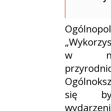
Ogólno
„Wykorzys
w nau
przyro
Ogólnoksz
się by
wydarzen