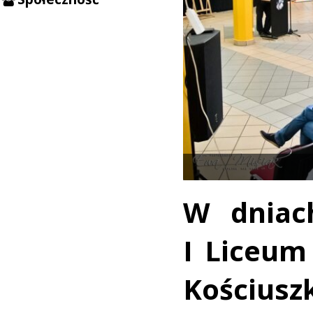
W dniac
I Liceum
Kościusz