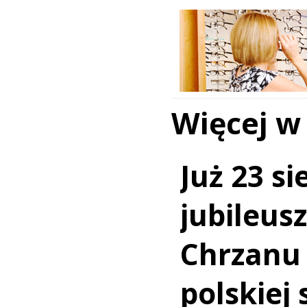
Więcej w
Już 23 si
jubileus
Chrzanu
polskiej