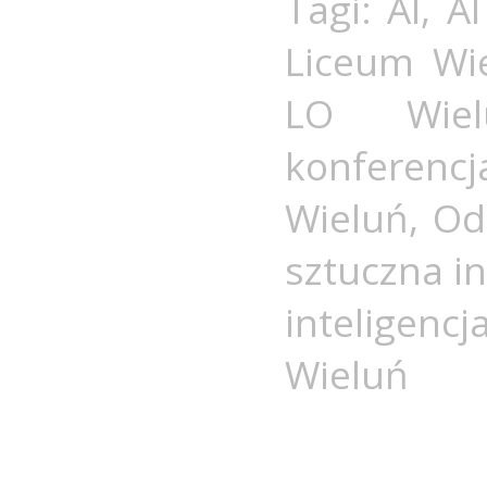
Tagi:
AI
,
AI
Liceum Wi
LO Wiel
konferenc
Wieluń
,
Od
sztuczna i
inteligencj
Wieluń