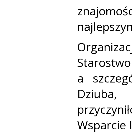
znajomo
najlepszy
Organiz
Starost
a szczegó
Dziuba,
przyczyni
Wsparcie 