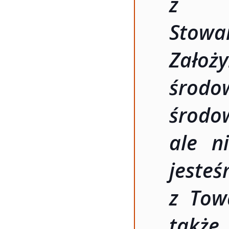
z i
Stowa
Założ
środo
środo
ale n
jes
z Tow
takż