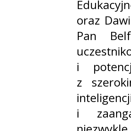
Edukacy
oraz Dawi
Pan Belf
uczestni
i potenc
z szerok
inteligenc
i zaang
niezwykle 