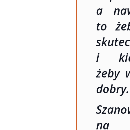
a naw
to że
skut
i ki
żeby 
dobry.
Szano
na z