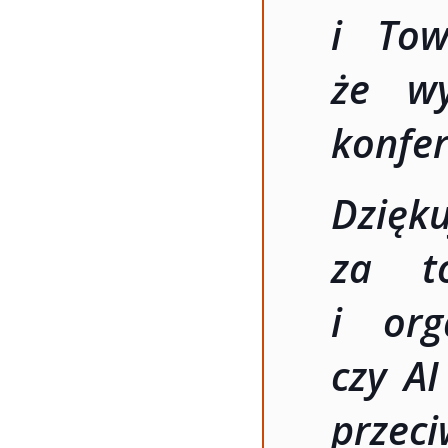
i Tow
że wy
konfer
Dzięk
za t
i org
czy AI
przeci