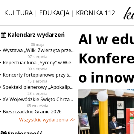
KULTURA
|
EDUKACJA
|
KRONIKA 112
AI w ed
Kalendarz wydarzeń
08 maja
Wystawa „Wilk. Zwierzęta przeklęte”
Konfere
07 sierpnia
Repertuar kina „Syreny” w Wieluniu w dn. od 7 do 13 sierpnia
09 sierpnia
o inno
Koncerty fortepianowe przy świecach
15 sierpnia
Spektakl plenerowy „Apokalipsa”
23 sierpnia
XV Wojewódzkie Święto Chrzanu
05 września
Bieszczadzkie Granie 2026
Wszystkie wydarzenia >>
Społeczność