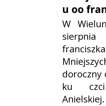
u oo fra
W Wielun
sierpn
francis
Mniejszyc
doroczny 
ku czc
Anielskiej.