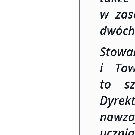
w zasa
dwóch 
Stowa
i Tow
to sz
Dyre
nawzaj
uczni