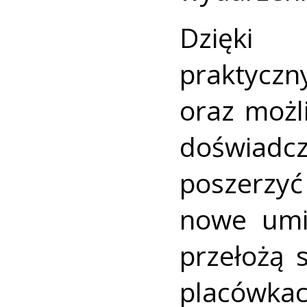
Dzięki 
prakt
oraz możl
doświad
poszerzy
nowe umie
przełożą 
placówkac