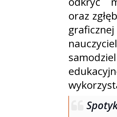
odkryć m
oraz zgłęb
graficzne
nauczy
samodzie
edukac
wykorzyst
Spot