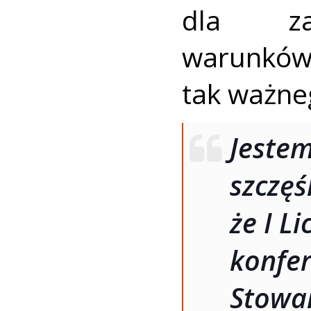
dla zap
warunk
tak ważne
Jest
szcz
że I L
konfer
Stowa