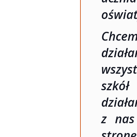
oświat
Chce
dział
wszys
szkół
działa
z nas
stron