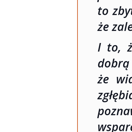
to zby
że zal
I to, 
dobr
że wi
zgłęb
pozn
wspar