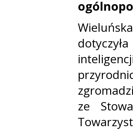
ogólnopo
Wieluńsk
dotyczył
inteligen
przyro
zgromadzi
ze Stowa
Towarz