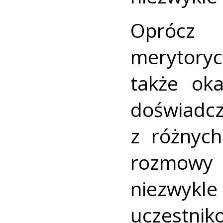
Oprócz
merytoryc
także oka
doświadc
z różnych
rozmowy 
niezwy
uczestni