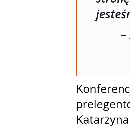
jesteś
–
Konfere
prelegentó
Katarzy