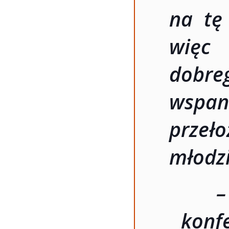
na tę 
więc 
dobre
wspa
przeło
młodzi
–
konfe