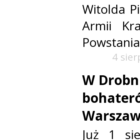
Witolda Pi
Armii Kra
Powstania
4 sie
W Drobn
bohater
Warszaw
Już 1 si