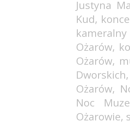
Justyna Ma
Kud
,
konce
kameraln
Ożarów
,
k
Ożarów
,
m
Dworskich
Ożarów
,
N
Noc Muze
Ożarowie
,