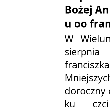
Bożej Ani
u oo fra
W Wielun
sierpn
francis
Mniejszyc
doroczny 
ku czc