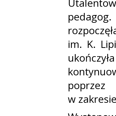
Utalento
pedagog
rozpoczęł
im. K. Li
ukończył
kontynuow
poprze
w zakresie