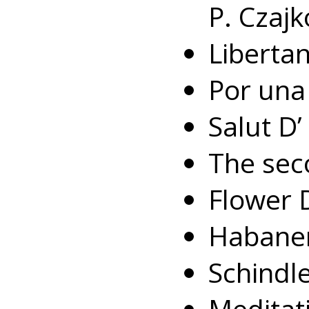
P. Czajk
Libertan
Por una
Salut D’
The sec
Flower D
Habaner
Schindle
Meditati