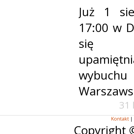
Już 1 si
17:00 w 
się u
upamiętni
wybuch
Warszaws
31 
Kontakt
|
Copyright