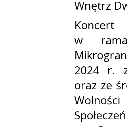
Wnętrz Dw
Koncert
w rama
Mikrogra
2024 r. 
oraz ze ś
Wolnoś
Społecz