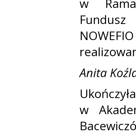
w Rama
Fundusz
NOWEFI
realizowa
Anita Koźl
Ukończy
w Akadem
Bacewiczó