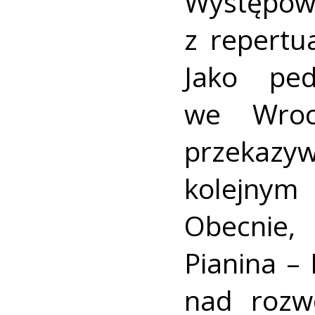
Występow
z repert
Jako pe
we Wroc
przekazy
kolejny
Obecnie,
Pianina –
nad rozw