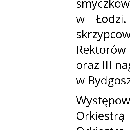
smyczko
w Łodzi
skrzyp
Rektorów 
oraz III 
w Bydgosz
Występow
Orkiest