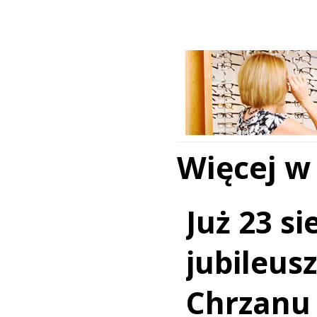
Więcej w
Już 23 si
jubileus
Chrzanu