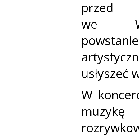
przed
we Wro
powstan
artystyc
usłyszeć 
W koncerc
muzykę
rozrywkow