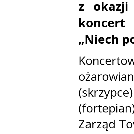
z okazj
koncert
„Niech p
Koncerto
ożarowi
(skrzypce
(fortepia
Zarząd To