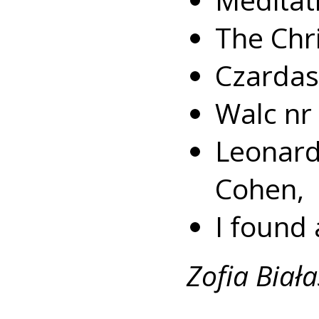
The Chr
Czardasz
Walc nr 
Leonar
Cohen,
I found 
Zofia Biała