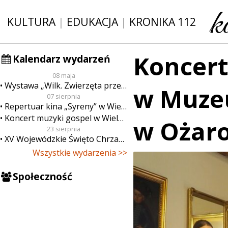
KULTURA
|
EDUKACJA
|
KRONIKA 112
Koncert
Kalendarz wydarzeń
08 maja
Wystawa „Wilk. Zwierzęta przeklęte”
w Muze
07 sierpnia
Repertuar kina „Syreny” w Wieluniu w dn. od 7 do 13 sierpnia
Koncert muzyki gospel w Wieluniu
w Ożar
23 sierpnia
XV Wojewódzkie Święto Chrzanu
Wszystkie wydarzenia >>
Społeczność