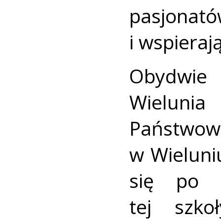
pasjonató
i wspieraj
Obydwie 
Wielun
Państwowe
w Wieluniu
się po 
tej szko