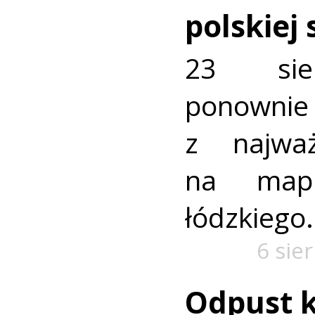
polskiej
23 sie
ponownie 
z najważ
na mapi
łódzkiego.
6 sie
Odpust k