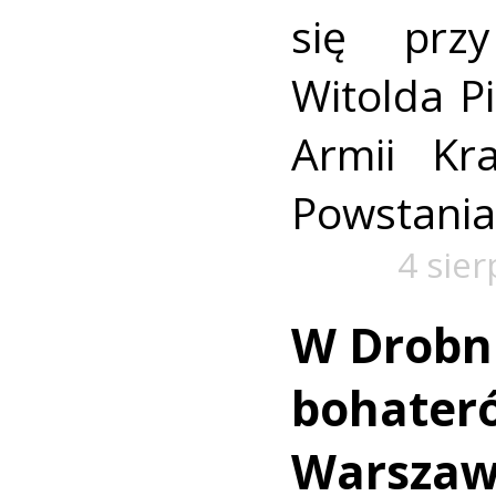
się prz
Witolda Pi
Armii Kra
Powstania
4 sie
W Drobn
bohater
Warszaw