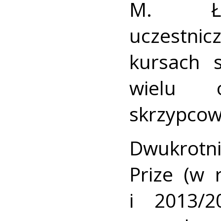
M. Łab
uczestnic
kursach s
wielu o
skrzypcow
Dwukrotni
Prize (w
i 2013/2