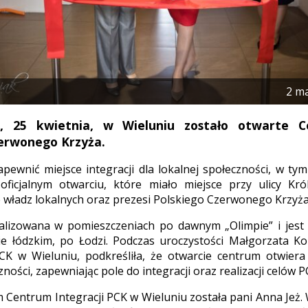
2 m
, 25 kwietnia, w Wieluniu zostało otwarte Ce
zerwonego Krzyża.
ewnić miejsce integracji dla lokalnej społeczności, w ty
ficjalnym otwarciu, które miało miejsce przy ulicy Króle
 władz lokalnych oraz prezesi Polskiego Czerwonego Krzyża 
alizowana w pomieszczeniach po dawnym „Olimpie” i jest 
e łódzkim, po Łodzi. Podczas uroczystości Małgorzata Ko
K w Wieluniu, podkreśliła, że otwarcie centrum otwiera
zności, zapewniając pole do integracji oraz realizacji celów P
Centrum Integracji PCK w Wieluniu została pani Anna Jeż. 