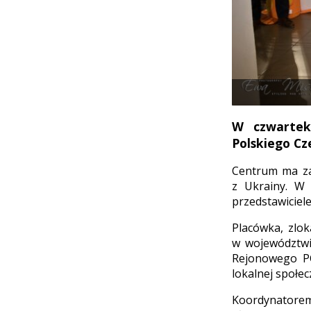
W czwartek
Polskiego C
Centrum ma zap
z Ukrainy. W o
przedstawiciele
Placówka, zlok
w województwi
Rejonowego PC
lokalnej społec
Koordynatorem 