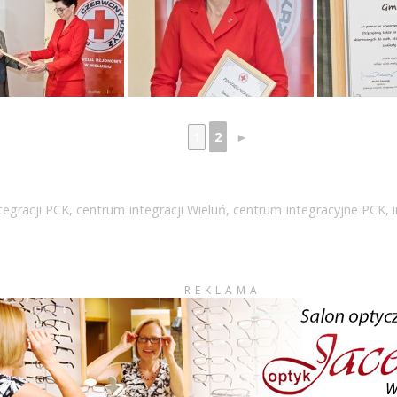
1
2
►
tegracji PCK
,
centrum integracji Wieluń
,
centrum integracyjne PCK
,
REKLAMA