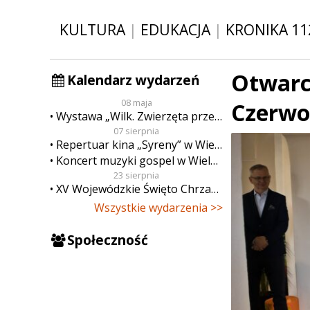
KULTURA
|
EDUKACJA
|
KRONIKA 11
Otwarci
Kalendarz wydarzeń
08 maja
Czerwo
Wystawa „Wilk. Zwierzęta przeklęte”
07 sierpnia
Repertuar kina „Syreny” w Wieluniu w dn. od 7 do 13 sierpnia
Koncert muzyki gospel w Wieluniu
23 sierpnia
XV Wojewódzkie Święto Chrzanu
Wszystkie wydarzenia >>
Społeczność