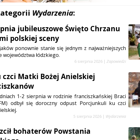
kategorii
Wydarzenia
:
erpnia jubileuszowe Święto Chrzanu
mi polskiej sceny
jaków ponownie stanie się jednym z najważniejszych
e województwa łódzkiego.
6 sierpnia 2026
|
Zapowiedzi
czci Matki Bożej Anielskiej
ciszkanów
niach 1-2 sierpnia w rodzinie franciszkańskiej Braci
FM) odbył się doroczny odpust Porcjunkuli ku czci
elskiej.
5 sierpnia 2026
|
Wydarzenia
zcił bohaterów Powstania