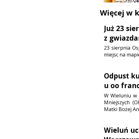
Więcej w 
Już 23 si
z gwiazda
23 sierpnia Os
miejsc na mapi
Odpust ku 
u oo fran
W Wieluniu w d
Mniejszych (O
Matki Bożej Ani
Wieluń uc