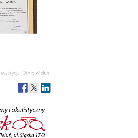
inwestycje
,
Olimp Wieluń
,