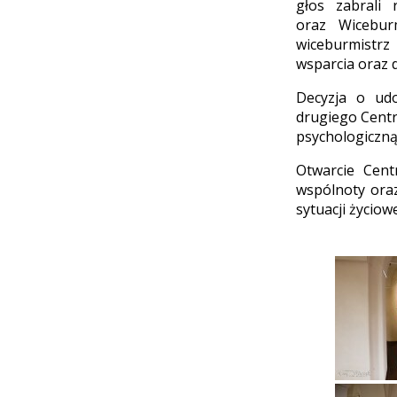
głos zabrali
oraz Wiceburm
wiceburmistrz 
wsparcia oraz 
Decyzja o udo
drugiego Cent
psychologiczną
Otwarcie Cent
wspólnoty ora
sytuacji życiowe