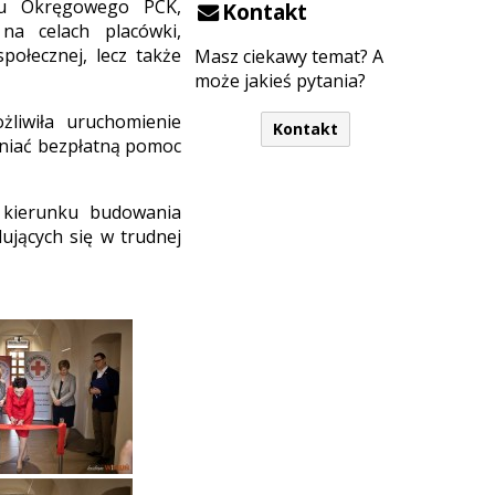
ału Okręgowego PCK,
Kontakt
 na celach placówki,
społecznej, lecz także
Masz ciekawy temat? A
może jakieś pytania?
liwiła uruchomienie
Kontakt
wniać bezpłatną pomoc
 kierunku budowania
jących się w trudnej