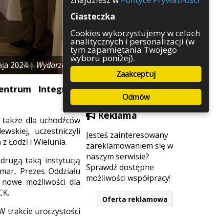
Rozrywka
Ciasteczka
Służby
Sport
Cookies wykorzystujemy w celach
analitycznych i personalizacji (w
Środowisko
tym zapamiętania Twojego
Szkolnictwo
wyboru poniżej).
Wydarzenia
aja 2024 |
Wydarzenia
Zaakceptuj
Zapowiedzi
Zdrowie
ntrum Integracji
Odmów
Reklama
m także dla uchodźców
wskiej, uczestniczyli
Jesteś zainteresowany
z Łodzi i Wielunia.
zareklamowaniem się w
naszym serwisie?
drugą taką instytucją
Sprawdź dostępne
mar, Prezes Oddziału
możliwości współpracy!
 nowe możliwości dla
CK.
Oferta reklamowa
W trakcie uroczystości