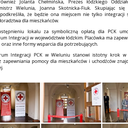
 również Jolanta Chełmińska, Prezes łódzkiego Oddzi
istrz Wielunia, Joanna Skotnicka-Fiuk. Skupiając się
podkreśliła, że będzie ona miejscem nie tylko integracji 
doradztwa dla mieszkańców.
stępnieniu lokalu za symboliczną opłatą dla PCK umoż
rum Integracji w województwie łódzkim. Placówka ma zape
 oraz inne formy wsparcia dla potrzebujących.
rum Integracji PCK w Wieluniu stanowi istotny krok w
z zapewniania pomocy dla mieszkańców i uchodźców znajdu
j.