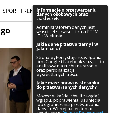
Informacje o przetwarzaniu
SPORT I REKREACJA
|
INWESTYCJE
danych osobowych oraz
ciasteczek
Administratorem danych jest
ego
Szukaj
właściciel serwisu - firma RTFM-
IT z Wielunia
Jakie dane przetwarzamy i w
jakim celu?
Kategorie
Strona wykorzystuje rozwiązania
firm Google i Facebook służące do
Architektura
analizowania ruchu na stronie
Gospodarka
oraz personalizacji
Handel
wyświetlanych treści.
Infrastruktura
Jakie masz prawa w stosunku
Komunikaty
do przetwarzanych danych?
Kultura
Możesz w każdej chwili zażądać
Polityka
wglądu, poprawienia, usunięcia
Pozostałe
lub ograniczenia przetwarzania
Psychologia
danych. Więcej na ten temat
Rolnictwo
znajdziesz w
Polityce Prywatności