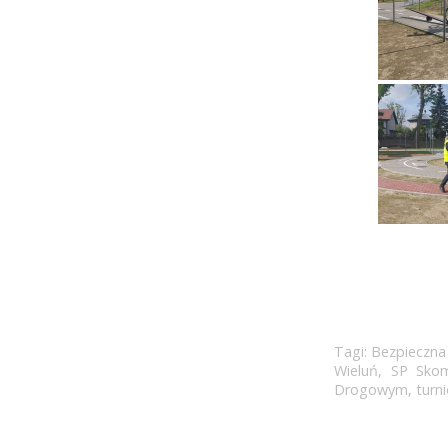
Tagi:
Bezpieczna
Wieluń
,
SP Skom
Drogowym
,
turn