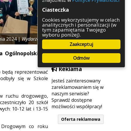
Rozrywka
Ciasteczka
Służby
Sport
Cookies wykorzystujemy w celach
analitycznych i personalizacji (w
Środowisko
tym zapamiętania Twojego
Szkolnictwo
wyboru poniżej).
Wydarzenia
nia 2024 |
Wydarzenia
Zaakceptuj
Zapowiedzi
Zdrowie
a Ogólnopolskiego
Odmów
Reklama
e będą reprezentować
 odbyły się w Szkole
Jesteś zainteresowany
zareklamowaniem się w
naszym serwisie?
ów ruchu drogowego,
Sprawdź dostępne
zestniczyło 20 szkół
możliwości współpracy!
ch: 10-12 lat i 13-15
Oferta reklamowa
u Drogowym co roku