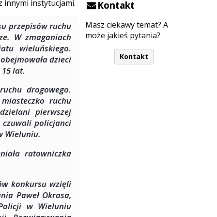
innymi instytucjami.
Kontakt
Masz ciekawy temat? A
su przepisów ruchu
może jakieś pytania?
rze. W zmaganiach
atu wieluńskiego.
Kontakt
 obejmowała dzieci
15 lat.
 ruchu drogowego.
 miasteczko ruchu
zielani pierwszej
czuwali policjanci
w Wieluniu.
niała ratowniczka
ów konkursu wzięli
unia Paweł Okrasa,
olicji w Wieluniu