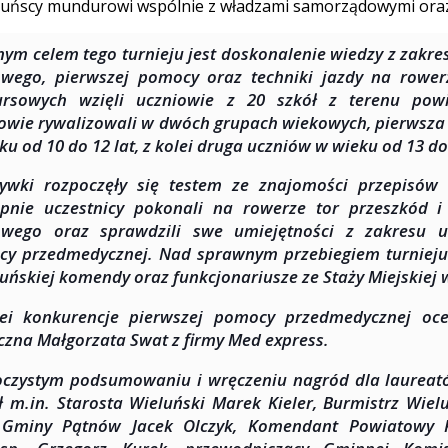
luńscy mundurowi wspólnie z władzami samorządowymi oraz 
ym celem tego turnieju jest doskonalenie wiedzy z zakre
wego, pierwszej pomocy oraz techniki jazdy na rowe
ursowych wzięli uczniowie z 20 szkół z terenu powi
owie rywalizowali w dwóch grupach wiekowych, pierwsza
ku od 10 do 12 lat, z kolei druga uczniów w wieku od 13 do 
ywki rozpoczęły się testem ze znajomości przepisów
pnie uczestnicy pokonali na rowerze tor przeszkód i
wego oraz sprawdzili swe umiejętności z zakresu ud
y przedmedycznej. Nad sprawnym przebiegiem turnieju 
luńskiej komendy oraz funkcjonariusze ze Staży Miejskiej 
ei konkurencje pierwszej pomocy przedmedycznej oce
zna Małgorzata Swat z firmy Med express.
czystym podsumowaniu i wręczeniu nagród dla laureat
ł m.in. Starosta Wieluński Marek Kieler, Burmistrz Wiel
 Gminy Pątnów Jacek Olczyk, Komendant Powiatowy P