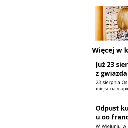
Więcej w 
Już 23 si
z gwiazda
23 sierpnia Os
miejsc na mapi
Odpust ku 
u oo fran
W Wieluniu w d