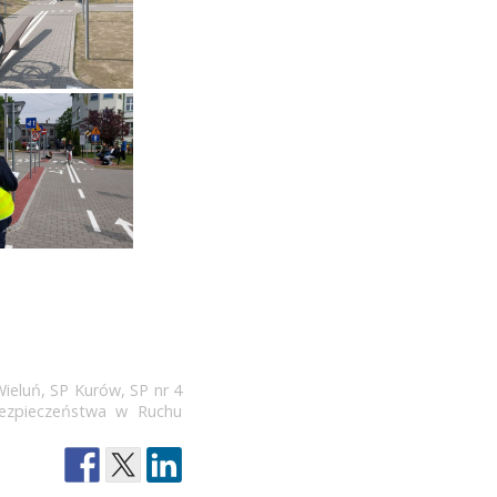
Wieluń
,
SP Kurów
,
SP nr 4
Bezpieczeństwa w Ruchu