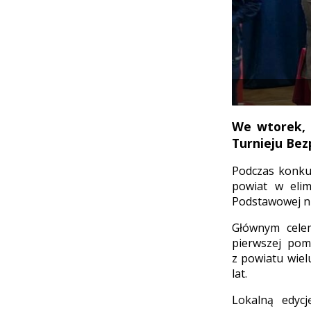
We wtorek, 
Turnieju Be
Podczas konku
powiat w elim
Podstawowej nr
Głównym celem
pierwszej pom
z powiatu wiel
lat.
Lokalną edyc