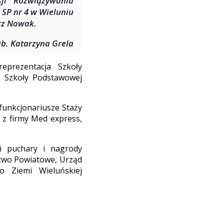
ji Rozwiązywania
SP nr 4 w Wieluniu
rz Nowak.
tab. Katarzyna Grela
eprezentacja Szkoły
e Szkoły Podstawowej
unkcjonariusze Staży
a z firmy Med express,
li puchary i nagrody
stwo Powiatowe, Urząd
o Ziemi Wieluńskiej