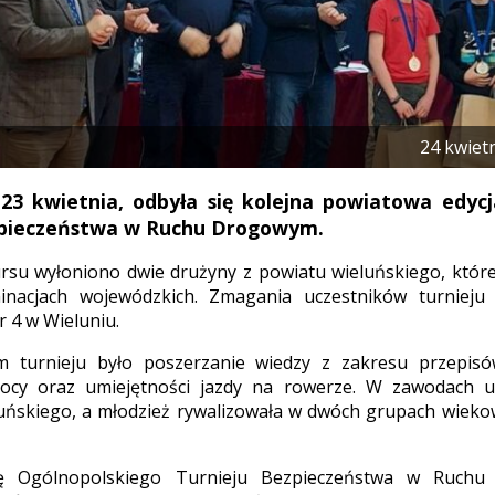
24 kwiet
23 kwietnia, odbyła się kolejna powiatowa edycj
zpieczeństwa w Ruchu Drogowym.
rsu wyłoniono dwie drużyny z powiatu wieluńskiego, któr
inacjach wojewódzkich. Zmagania uczestników turnieju
 4 w Wieluniu.
 turnieju było poszerzanie wiedzy z zakresu przepis
ocy oraz umiejętności jazdy na rowerze. W zawodach uc
uńskiego, a młodzież rywalizowała w dwóch grupach wiekowy
ję Ogólnopolskiego Turnieju Bezpieczeństwa w Ruch