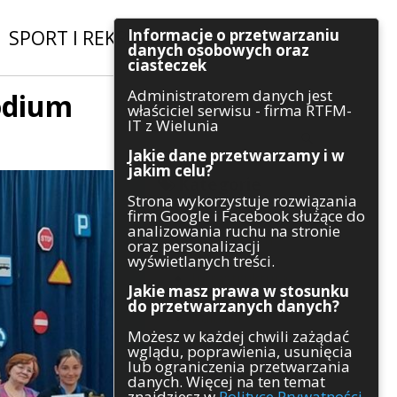
Informacje o przetwarzaniu
SPORT I REKREACJA
|
INWESTYCJE
danych osobowych oraz
ciasteczek
Administratorem danych jest
odium
Szukaj
właściciel serwisu - firma RTFM-
IT z Wielunia
Jakie dane przetwarzamy i w
jakim celu?
Kategorie
Strona wykorzystuje rozwiązania
firm Google i Facebook służące do
Architektura
analizowania ruchu na stronie
Gospodarka
oraz personalizacji
Handel
wyświetlanych treści.
Infrastruktura
Jakie masz prawa w stosunku
Komunikaty
do przetwarzanych danych?
Kultura
Możesz w każdej chwili zażądać
Polityka
wglądu, poprawienia, usunięcia
Pozostałe
lub ograniczenia przetwarzania
Psychologia
danych. Więcej na ten temat
Rolnictwo
znajdziesz w
Polityce Prywatności