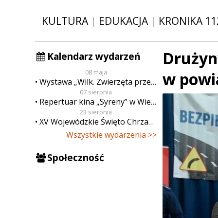
KULTURA
|
EDUKACJA
|
KRONIKA 11
Drużyn
Kalendarz wydarzeń
08 maja
w powi
Wystawa „Wilk. Zwierzęta przeklęte”
07 sierpnia
Repertuar kina „Syreny” w Wieluniu w dn. od 7 do 13 sierpnia
23 sierpnia
XV Wojewódzkie Święto Chrzanu
Wszystkie wydarzenia >>
Społeczność