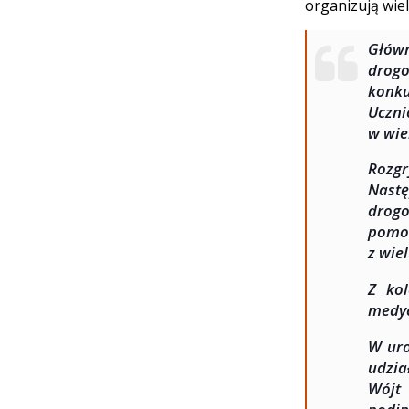
organizują wie
Główn
drogo
konk
Uczni
w wie
Rozgr
Nastę
drogo
pomoc
z wie
Z kol
medyc
W uro
udzia
Wójt