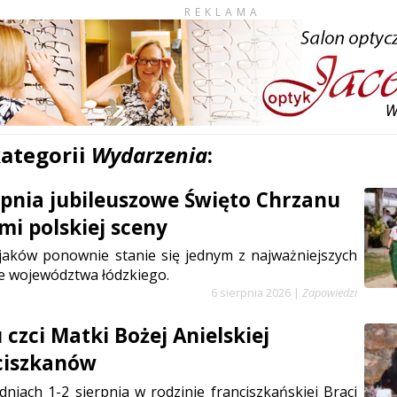
REKLAMA
kategorii
Wydarzenia
:
erpnia jubileuszowe Święto Chrzanu
mi polskiej sceny
jaków ponownie stanie się jednym z najważniejszych
e województwa łódzkiego.
6 sierpnia 2026
|
Zapowiedzi
czci Matki Bożej Anielskiej
ciszkanów
niach 1-2 sierpnia w rodzinie franciszkańskiej Braci