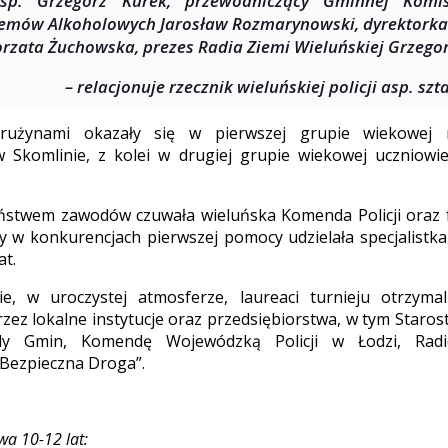
nsp. Grzegorz Kurek, przewodniczący Gminnej Komis
emów Alkoholowych Jarosław Rozmarynowski, dyrektorka 
rzata Żuchowska, prezes Radia Ziemi Wieluńskiej Grzego
– relacjonuje rzecznik wieluńskiej policji asp. sz
drużynami okazały się w pierwszej grupie wiekowej r
 Skomlinie, z kolei w drugiej grupie wiekowej uczniowi
ństwem zawodów czuwała wieluńska Komenda Policji oraz f
ny w konkurencjach pierwszej pomocy udzielała specjalistk
t.
e, w uroczystej atmosferze, laureaci turnieju otrzyma
ez lokalne instytucje oraz przedsiębiorstwa, w tym Staro
ędy Gmin, Komendę Wojewódzką Policji w Łodzi, Radi
„Bezpieczna Droga”.
wa 10-12 lat: