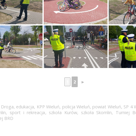
1
2
►
 Droga
,
edukacja
,
KPP Wieluń
,
policja Wieluń
,
powiat Wieluń
,
SP 4 
lin
,
sport i rekreacja
,
szkoła Kurów
,
szkoła Skomlin
,
Turniej 
iej BRD