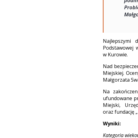
podi
Probl
Małgo
Najlepszymi 
Podstawowej w
w Kurowie.
Nad bezpiecze
Miejskiej. Oce
Małgorzata Swa
Na zakończeni
ufundowane prz
Miejski, Urz
oraz fundację 
Wyniki:
Kategoria wieko