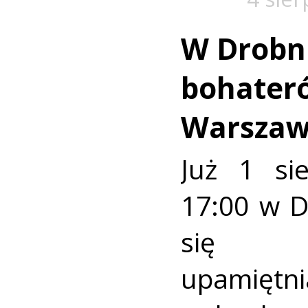
W Drobn
bohater
Warszaw
Już 1 si
17:00 w 
się u
upamiętni