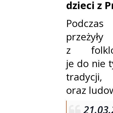
dzieci z 
Podczas
przeży
z folkl
je do nie t
tradycji
oraz ludo
21.03