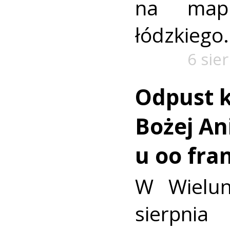
na mapi
łódzkiego.
6 sie
Odpust k
Bożej Ani
u oo fra
W Wielun
sierpn