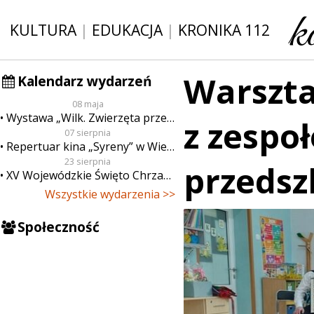
KULTURA
|
EDUKACJA
|
KRONIKA 112
Warszta
Kalendarz wydarzeń
08 maja
Wystawa „Wilk. Zwierzęta przeklęte”
z zespo
07 sierpnia
Repertuar kina „Syreny” w Wieluniu w dn. od 7 do 13 sierpnia
23 sierpnia
przeds
XV Wojewódzkie Święto Chrzanu
Wszystkie wydarzenia >>
Społeczność