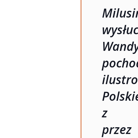
Milu
wysłu
Wandy
poch
ilus
Polski
z na
prze