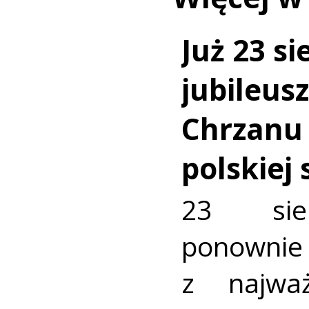
Już 23 si
jubileus
Chrzanu
polskiej
23 sie
ponownie 
z najważ