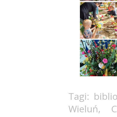
Tagi:
bibli
Wieluń
,
C