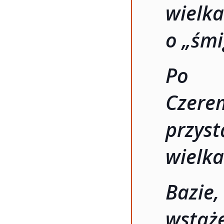
wiel
o „śmi
Po w
Czer
przy
wielk
Bazie,
wstąże