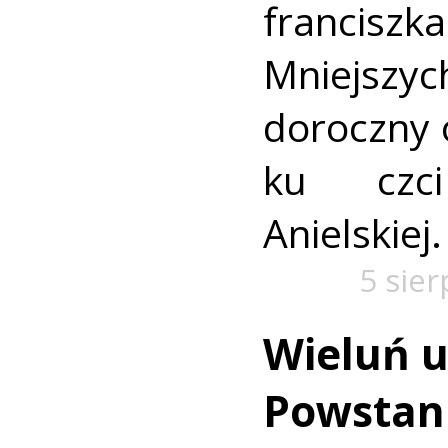
francis
Mniejszyc
doroczny 
ku czc
Anielskiej.
5 sie
Wieluń u
Powstan