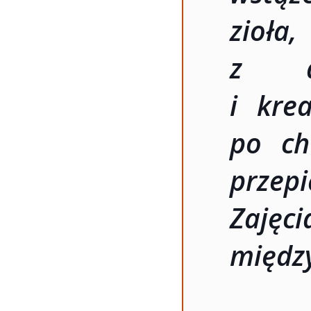
zioła
z dz
i kre
po ch
przep
Zaję
międz