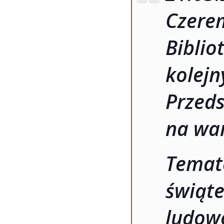
Czere
Bibli
kole
Prze
na war
Tema
świąte
ludow