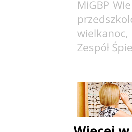
MiGBP Wie
przedszkol
wielkanoc
Zespół Śpi
Więcej w