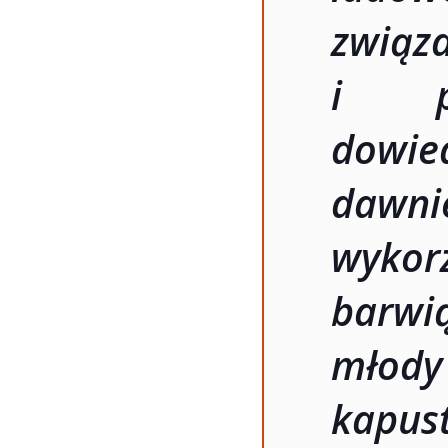
związ
i pa
dowi
dawnie
wykor
barwi
młody
kapust