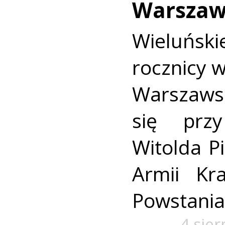
Warszaw
Wieluńs
rocznicy 
Warszaws
się prz
Witolda Pi
Armii Kra
Powstania
4 sie