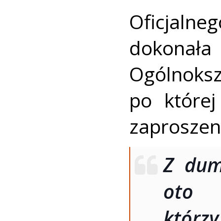
Oficjaln
dokona
Ogólnoks
po której
zaproszeni
Z dum
oto
któr