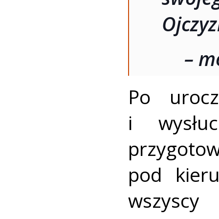
Ojczyz
– m
Po urocz
i wysłuc
przygo
pod kieru
wszyscy 