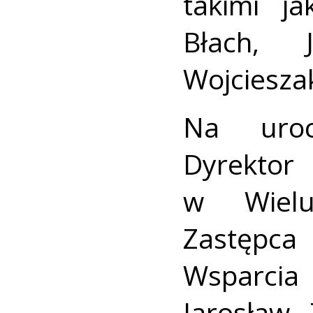
takimi j
Błach, 
Wojciesza
Na uroc
Dyrekto
w Wielu
Zastęp
Wsparcia
Jarosław