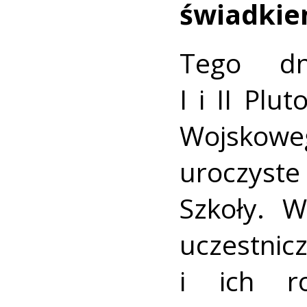
świadkie
Tego d
I i II Pl
Wojskow
uroczyst
Szkoły. 
uczestnic
i ich r