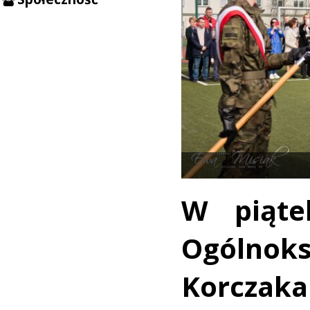
W piąte
Ogólnok
Korcza