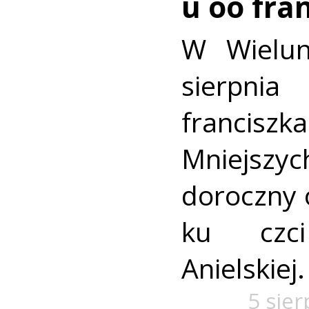
u oo fra
W Wielun
sierpn
francis
Mniejszyc
doroczny 
ku czc
Anielskiej.
5 sie