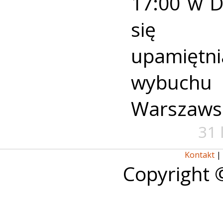
17:00 w 
się u
upamiętni
wybuch
Warszaws
31 
Kontakt
|
Copyright