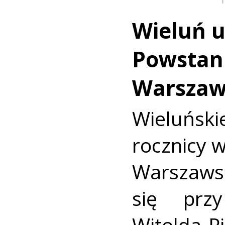
Wieluń u
Powstan
Warszaw
Wieluńs
rocznicy 
Warszaws
się prz
Witolda Pi