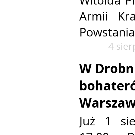
Armii Kra
Powstania
4 sie
W Drobn
bohater
Warszaw
Już 1 si