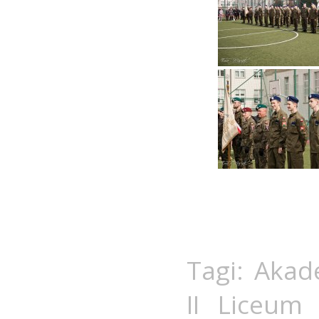
Tagi:
Akad
II Liceum