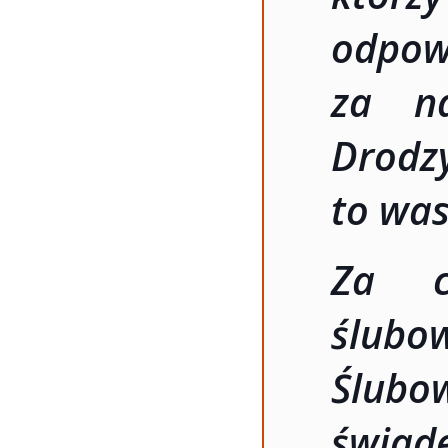
odpowi
za na
Drodzy
to was
Za ch
ślubo
Ślub
świad