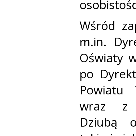
osobistośc
Wśród zap
m.in. Dyr
Oświaty w
po Dyrek
Powiatu 
wraz z 
Dziubą o