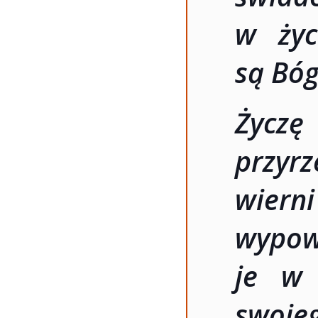
w życ
są Bóg
Życzę
przyrz
wiern
wypo
je w 
swoje