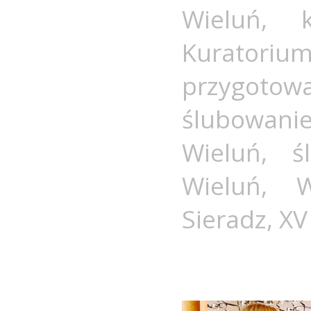
Wieluń
,
Kuratori
przygoto
ślubowan
Wieluń
,
ś
Wieluń
,
W
Sieradz
,
XV