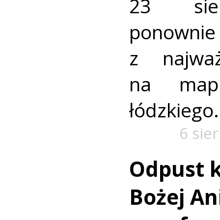
23 sie
ponownie 
z najważ
na mapi
łódzkiego.
6 sie
Odpust k
Bożej Ani