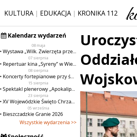
KULTURA
|
EDUKACJA
|
KRONIKA 112
Uroczys
Kalendarz wydarzeń
08 maja
Wystawa „Wilk. Zwierzęta przeklęte”
Oddział
07 sierpnia
Repertuar kina „Syreny” w Wieluniu w dn. od 7 do 13 sierpnia
08 sierpnia
Wojsko
Koncerty fortepianowe przy świecach
15 sierpnia
Spektakl plenerowy „Apokalipsa”
23 sierpnia
XV Wojewódzkie Święto Chrzanu
05 września
Bieszczadzkie Granie 2026
Wszystkie wydarzenia >>
Społeczność