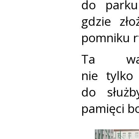
do parku
gdzie zło
pomniku rt
Ta wa
nie tylko
do służb
pamięci b