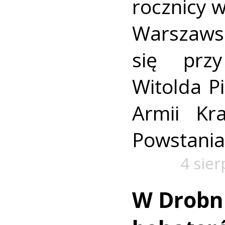
rocznicy 
Warszaws
się prz
Witolda Pi
Armii Kra
Powstania
4 sie
W Drobn