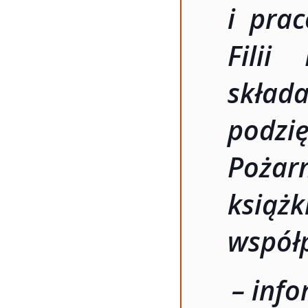
i pra
Filii
skł
podzi
Pożar
książ
współ
– inf