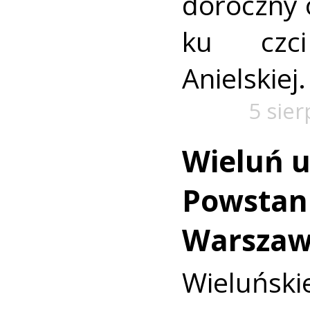
doroczny 
ku czc
Anielskiej.
5 sie
Wieluń u
Powstan
Warszaw
Wieluńs