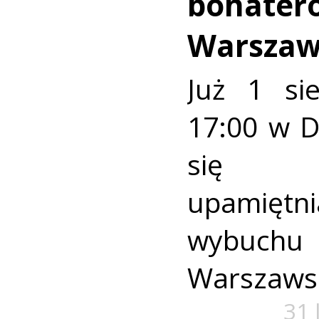
bohater
Warszaw
Już 1 si
17:00 w 
się u
upamiętni
wybuch
Warszaws
31 