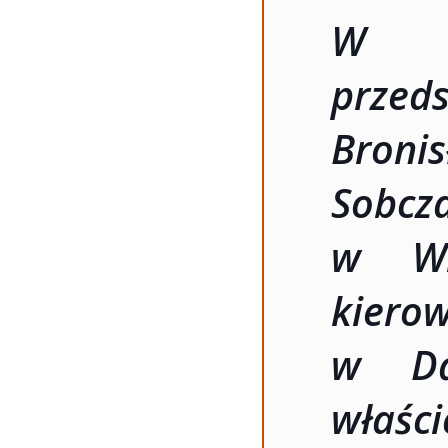
W wy
przed
Bron
Sobc
w Wi
kiero
w Dą
właś