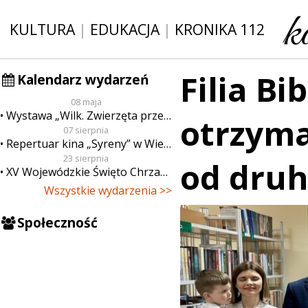
KULTURA
|
EDUKACJA
|
KRONIKA 112
Filia B
Kalendarz wydarzeń
08 maja
Wystawa „Wilk. Zwierzęta przeklęte”
otrzyma
07 sierpnia
Repertuar kina „Syreny” w Wieluniu w dn. od 7 do 13 sierpnia
23 sierpnia
od dru
XV Wojewódzkie Święto Chrzanu
Wszystkie wydarzenia >>
Społeczność