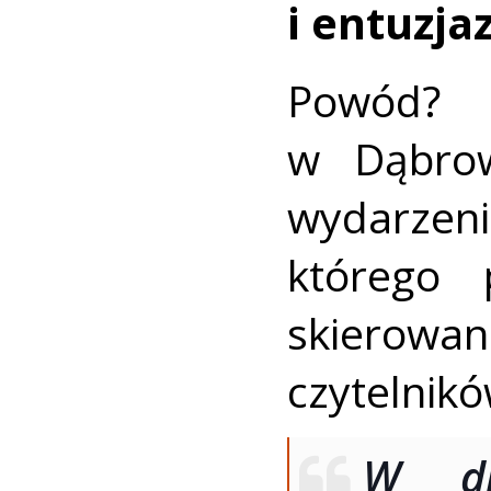
i entuzja
Powód? 
w Dąbrow
wyda
którego 
skiero
czytelnikó
W dn