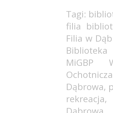
Tagi:
bibli
filia bibl
Filia w Dą
Biblioteka
MiGBP W
Ochotnicz
Dąbrowa
,
p
rekreacja
Dąbrowa