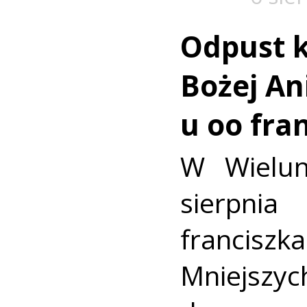
Odpust k
Bożej Ani
u oo fra
W Wielun
sierpn
francis
Mniejszyc