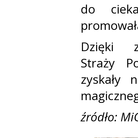
do ciek
promowała
Dzięki z
Straży P
zyskały 
magicznego
źródło: Mi