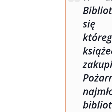
Bibli
się 
któr
książe
zakup
Poża
najm
bibliot