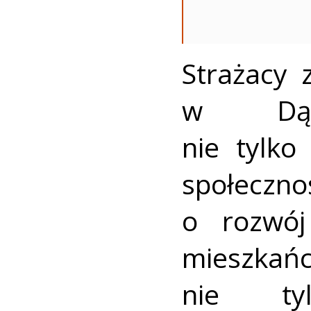
Strażacy 
w Dąb
nie tylk
społeczn
o rozwój
mieszkań
nie ty