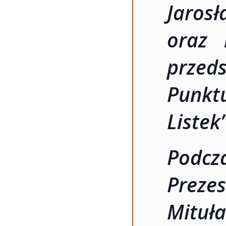
Jaro
oraz 
przed
Punkt
Listek
Podc
Preze
Mituła