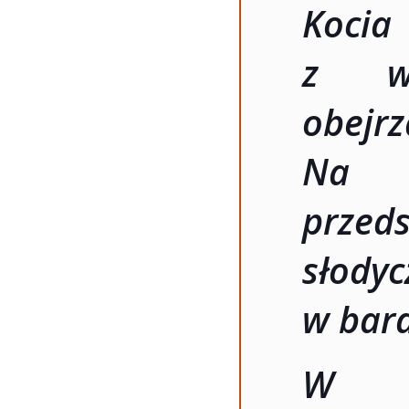
Kocia
z wi
obejr
Na z
przed
słodyc
w bard
W i