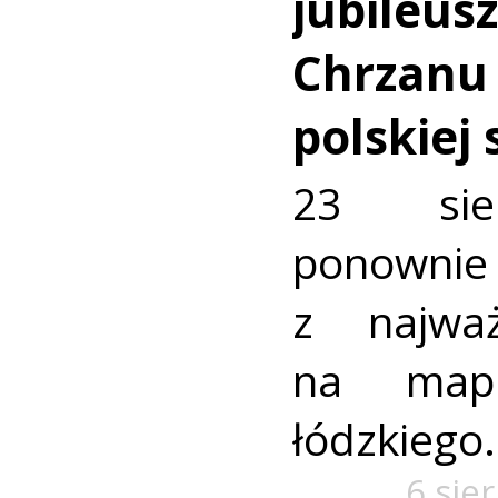
jubileus
Chrzanu
polskiej
23 sie
ponownie 
z najważ
na mapi
łódzkiego.
6 sie