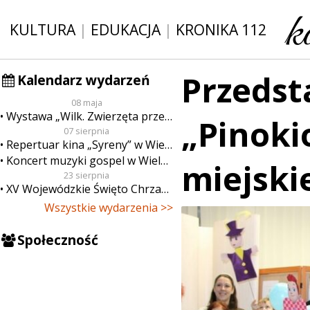
KULTURA
|
EDUKACJA
|
KRONIKA 112
Przedst
Kalendarz wydarzeń
08 maja
Wystawa „Wilk. Zwierzęta przeklęte”
„Pinoki
07 sierpnia
Repertuar kina „Syreny” w Wieluniu w dn. od 7 do 13 sierpnia
Koncert muzyki gospel w Wieluniu
miejski
23 sierpnia
XV Wojewódzkie Święto Chrzanu
Wszystkie wydarzenia >>
Społeczność