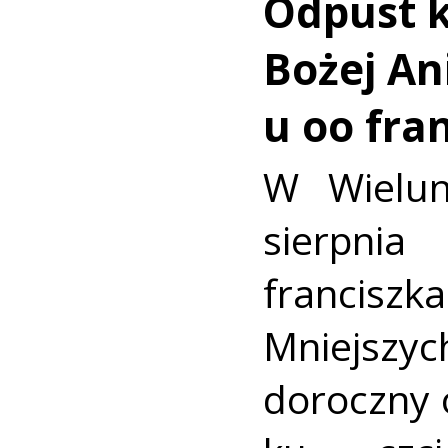
Odpust k
Bożej Ani
u oo fra
W Wielun
sierpn
francis
Mniejszyc
doroczny 