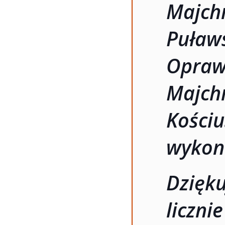
Majc
Puław
Oprawą
Majch
Kości
wykona
Dzięk
liczn