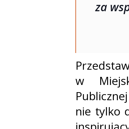
za wsp
Przedsta
w Miejsk
Publiczn
nie tylko
inspirują