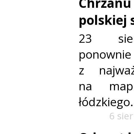
Chrzanu
polskiej
23 sie
ponownie 
z najważ
na mapi
łódzkiego.
6 sie