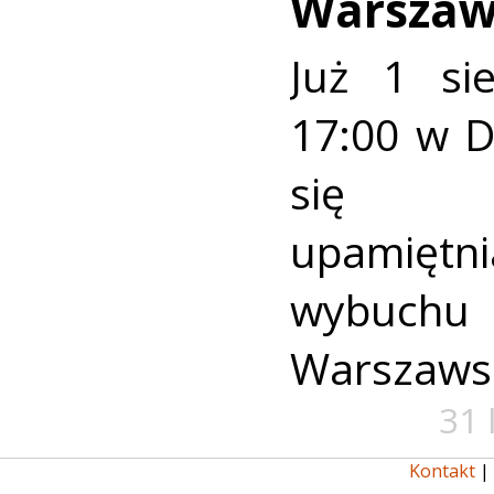
Warszaw
Już 1 si
17:00 w 
się u
upamiętni
wybuch
Warszaws
31 
Kontakt
|