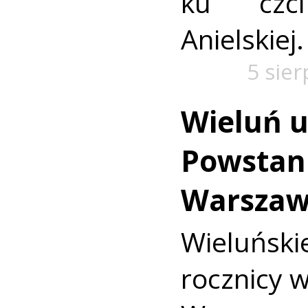
ku czc
Anielskiej.
5 sie
Wieluń u
Powstan
Warszaw
Wieluńs
rocznicy 