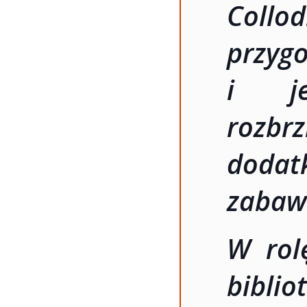
Collod
przyg
i je
rozbr
doda
zabaw
W rolę
bibli