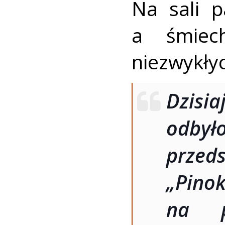
Na sali 
a śmiec
niezwykły
Dzisia
odb
prze
„Pino
na p