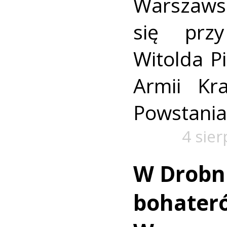
Warszaws
się prz
Witolda Pi
Armii Kra
Powstania
4 sie
W Drobn
bohater