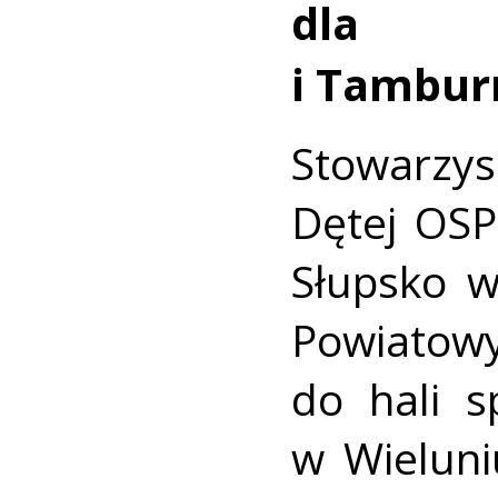
dla 
i Tambur
Stowarzy
Dętej OSP
Słupsko 
Powiato
do hali s
w Wieluni