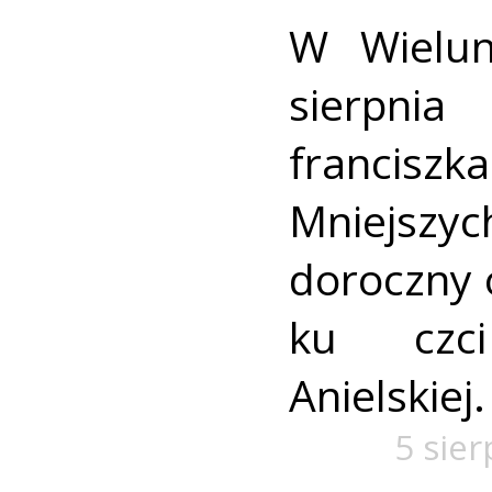
W Wielun
sierpn
francis
Mniejszyc
doroczny 
ku czc
Anielskiej.
5 sie