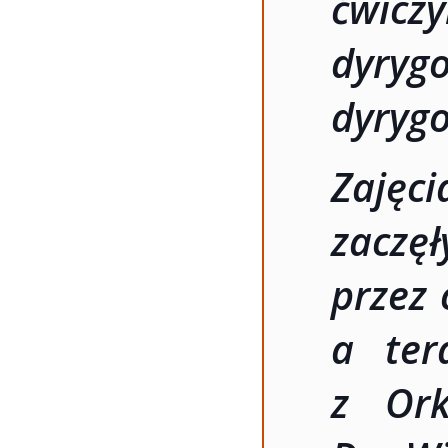
ćwicz
dyryg
dyryg
Zajęci
zacz
przez 
a ter
z Ork