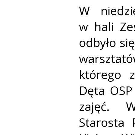
W niedzi
w hali Ze
odbyło si
warszta
którego z
Dęta OSP 
zajęć. W
Starosta