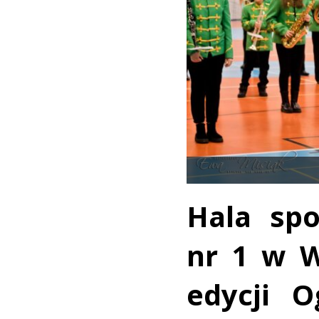
Hala spo
nr 1 w W
edycji O