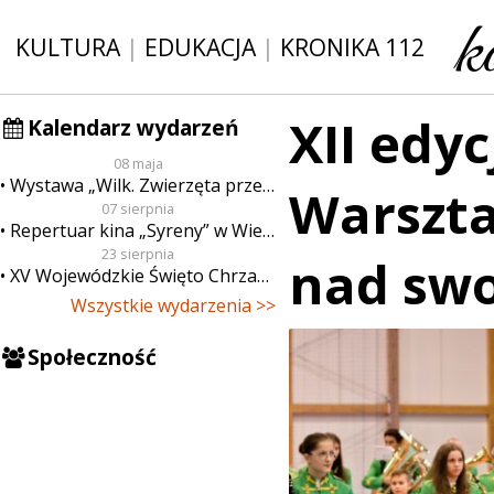
KULTURA
|
EDUKACJA
|
KRONIKA 112
XII edy
Kalendarz wydarzeń
08 maja
Wystawa „Wilk. Zwierzęta przeklęte”
Warszt
07 sierpnia
Repertuar kina „Syreny” w Wieluniu w dn. od 7 do 13 sierpnia
23 sierpnia
nad swo
XV Wojewódzkie Święto Chrzanu
Wszystkie wydarzenia >>
Społeczność