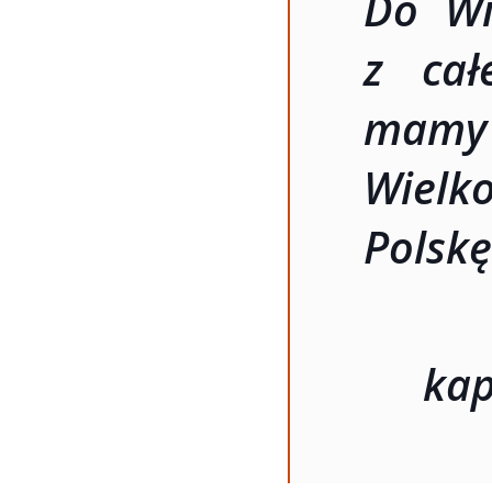
Do Wi
z cał
mam
Wielk
Polskę
kap