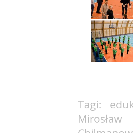
Tagi:
eduk
Mirosław
Chilmanow