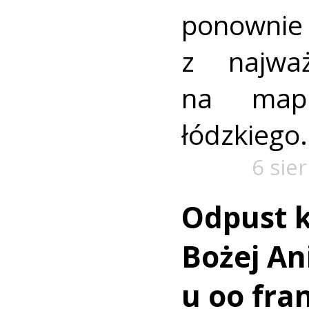
ponownie 
z najważ
na mapi
łódzkiego.
6 sie
Odpust k
Bożej Ani
u oo fra