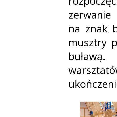
rozpoczę
zerwani
na znak 
musztry p
buławą
warsztat
ukończeni