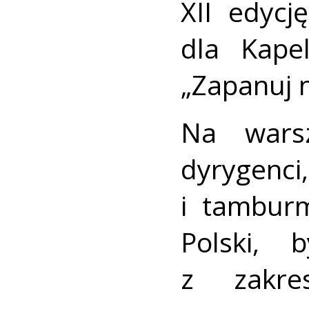
XII edycj
dla Kape
„Zapanuj n
Na warsz
dyryge
i tamburm
Polski, 
z zakre