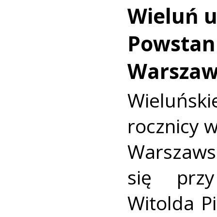
Wieluń u
Powstan
Warszaw
Wieluńs
rocznicy 
Warszaws
się prz
Witolda Pi