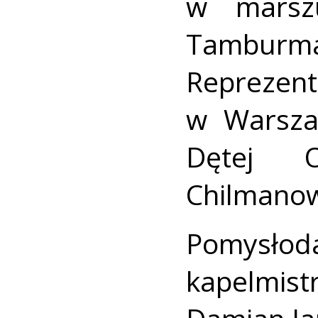
w marszu
Tambu
Reprezen
w Warsza
Dętej 
Chilmanow
Pomysło
kapelmist