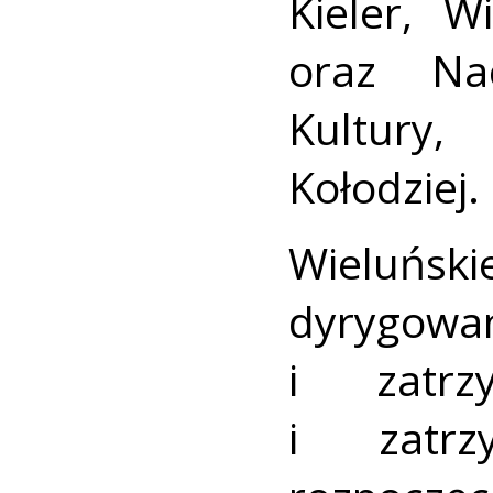
Kieler, W
oraz Nac
Kultury,
Kołodziej.
Wieluńs
dyrygow
i zatrz
i zatrz