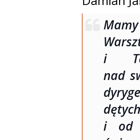
Damian Ja
Mamy 
Warsz
i Ta
nad sw
dyryg
dętych
i od 