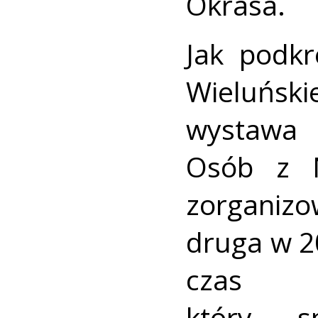
Okrasa.
Jak podkr
Wieluńsk
wystawa 
Osób z N
zorganiz
druga w 20
czas 
który s