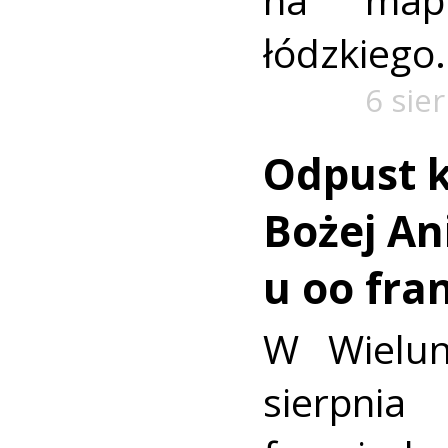
łódzkiego.
6 sie
Odpust k
Bożej Ani
u oo fra
W Wielun
sierpn