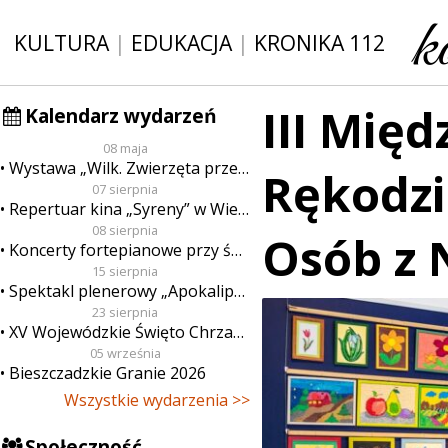
KULTURA
|
EDUKACJA
|
KRONIKA 112
III Mię
Kalendarz wydarzeń
08 maja
Wystawa „Wilk. Zwierzęta przeklęte”
Rękodzi
07 sierpnia
Repertuar kina „Syreny” w Wieluniu w dn. od 7 do 13 sierpnia
08 sierpnia
Osób z 
Koncerty fortepianowe przy świecach
15 sierpnia
Spektakl plenerowy „Apokalipsa”
23 sierpnia
XV Wojewódzkie Święto Chrzanu
05 września
Bieszczadzkie Granie 2026
Wszystkie wydarzenia >>
Społeczność