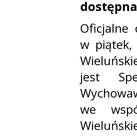
dostępna
Oficjalne
w piątek
Wieluńsk
jest Sp
Wychow
we wspó
Wieluńskie