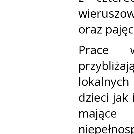
wierusz
oraz paję
Prace 
przybliż
lokalnych
dzieci jak
mając
niepełnos