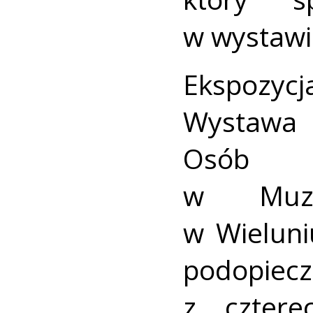
w wystawie
Ekspozy
Wystawa 
Osób z
w Muze
w Wieluni
podopiecz
z cztere