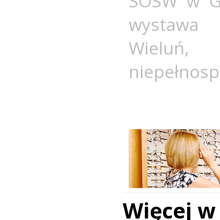
SOSW w G
wystawa
Wieluń
niepełnos
Więcej w