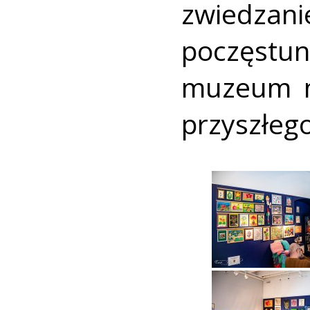
zwiedzani
poczęstu
muzeum m
przyszłego