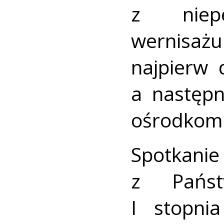
z niepe
wernisaż
najpierw 
a następn
ośrodkom 
Spotkanie
z Państ
I stopni