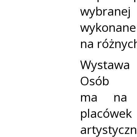
wybrane
wykonan
na różnych
Wystawa 
Osób z
ma na c
placówe
arty