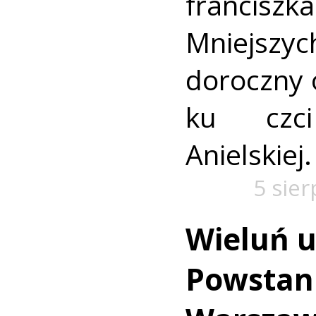
francis
Mniejszyc
doroczny 
ku czc
Anielskiej.
5 sie
Wieluń u
Powstan