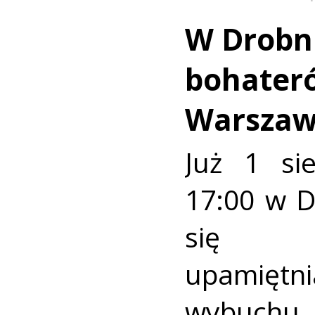
W Drobn
bohater
Warszaw
Już 1 si
17:00 w 
się u
upamiętni
wybuch