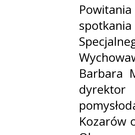
Powitani
spotka
Specjal
Wychowa
Barbara M
dyrekt
pomysło
Kozarów o