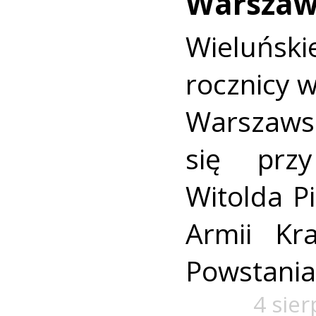
Warszaw
Wieluńs
rocznicy 
Warszaws
się prz
Witolda Pi
Armii Kra
Powstania
4 sie