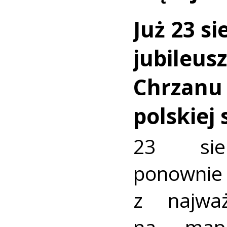
Już 23 si
jubileus
Chrzanu
polskiej
23 sie
ponownie 
z najważ
na mapi