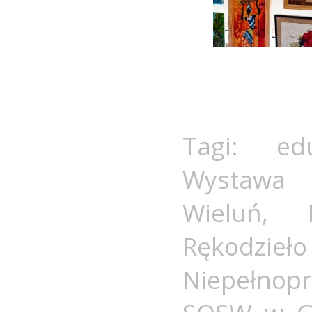
Tagi:
ed
Wystawa R
Wieluń
,
Rękodzi
Niepełnop