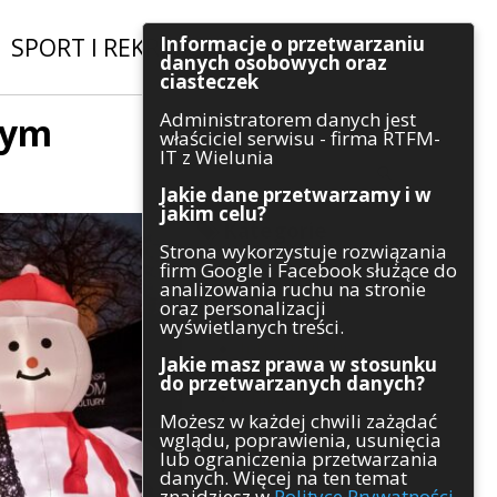
Informacje o przetwarzaniu
SPORT I REKREACJA
|
INWESTYCJE
danych osobowych oraz
ciasteczek
Administratorem danych jest
tym
Szukaj
właściciel serwisu - firma RTFM-
IT z Wielunia
Jakie dane przetwarzamy i w
jakim celu?
Kategorie
Strona wykorzystuje rozwiązania
firm Google i Facebook służące do
Architektura
analizowania ruchu na stronie
Gospodarka
oraz personalizacji
Handel
wyświetlanych treści.
Infrastruktura
Jakie masz prawa w stosunku
Komunikaty
do przetwarzanych danych?
Kultura
Możesz w każdej chwili zażądać
Polityka
wglądu, poprawienia, usunięcia
Pozostałe
lub ograniczenia przetwarzania
Psychologia
danych. Więcej na ten temat
Rolnictwo
znajdziesz w
Polityce Prywatności