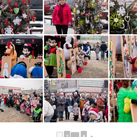
1
2
...
6
►