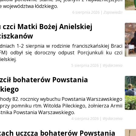
e województwa łódzkiego.
6 sierpnia 2026
|
Zapowiedzi
czci Matki Bożej Anielskiej
ciszkanów
niach 1-2 sierpnia w rodzinie franciszkańskiej Braci
FM) odbył się doroczny odpust Porcjunkuli ku czci
elskiej.
5 sierpnia 2026
|
Wydarzenia
zcił bohaterów Powstania
kiego
chody 82. rocznicy wybuchu Powstania Warszawskiego
 przy pomniku rtm. Witolda Pileckiego, żołnierza Armii
stnika Powstania Warszawskiego.
4 sierpnia 2026
|
Wydarzenia
cach uczczą bohaterów Powstania