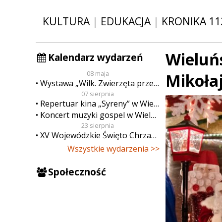
KULTURA
|
EDUKACJA
|
KRONIKA 11
Wieluńs
Kalendarz wydarzeń
08 maja
Mikoła
Wystawa „Wilk. Zwierzęta przeklęte”
07 sierpnia
Repertuar kina „Syreny” w Wieluniu w dn. od 7 do 13 sierpnia
Koncert muzyki gospel w Wieluniu
23 sierpnia
XV Wojewódzkie Święto Chrzanu
Wszystkie wydarzenia >>
Społeczność