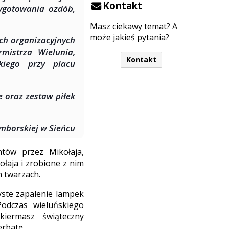
Kontakt
zygotowania ozdób,
Masz ciekawy temat? A
może jakieś pytania?
ch organizacyjnych
mistrza Wielunia,
Kontakt
kiego przy placu
 oraz zestaw piłek
mborskiej w Sieńcu
tów przez Mikołaja,
łaja i zrobione z nim
h twarzach.
zyste zapalenie lampek
odczas wieluńskiego
kiermasz świąteczny
rbatę.