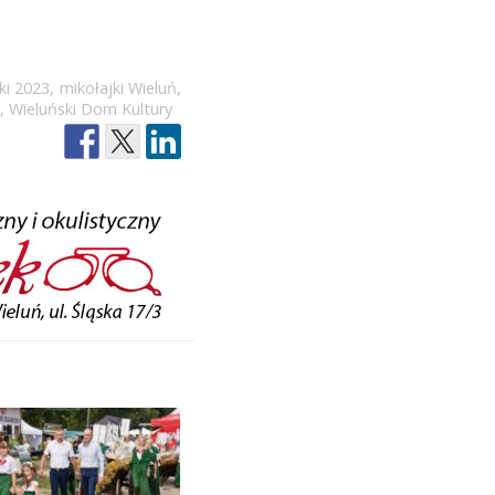
ki 2023
,
mikołajki Wieluń
,
,
Wieluński Dom Kultury