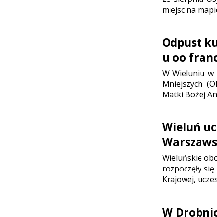
miejsc na mapi
Odpust ku 
u oo fran
W Wieluniu w d
Mniejszych (O
Matki Bożej Ani
Wieluń uc
Warszaws
Wieluńskie ob
rozpoczęły się
Krajowej, ucze
W Drobni