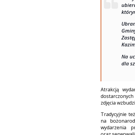
ubier
który
Ubran
Gmin
Zast
Kazim
Na uc
dla sz
Atrakcją wyda
dostarczonych 
zdjęcia wzbudzi
Tradycyjnie te
na bożonarodz
wydarzenia p
oraz serwowali