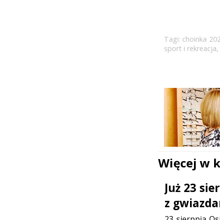
Tagi:
choinka 20
sport i rekreacja
Więcej w 
Już 23 si
z gwiazda
23 sierpnia Os