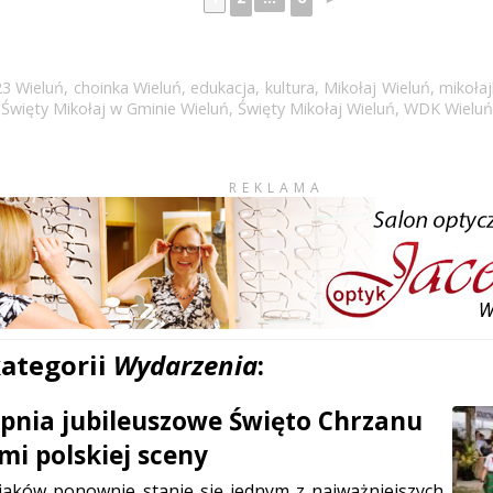
23 Wieluń
,
choinka Wieluń
,
edukacja
,
kultura
,
Mikołaj Wieluń
,
mikołaj
,
Święty Mikołaj w Gminie Wieluń
,
Święty Mikołaj Wieluń
,
WDK Wieluń
REKLAMA
kategorii
Wydarzenia
:
erpnia jubileuszowe Święto Chrzanu
mi polskiej sceny
jaków ponownie stanie się jednym z najważniejszych