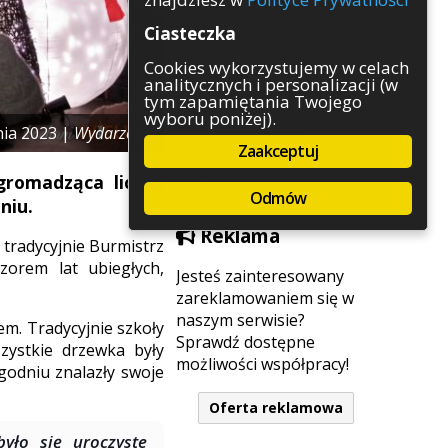
Rozrywka
Ciasteczka
Służby
Sport
Cookies wykorzystujemy w celach
analitycznych i personalizacji (w
Środowisko
tym zapamiętania Twojego
Szkolnictwo
wyboru poniżej).
Wydarzenia
nia 2023 |
Wydarzenia
Zaakceptuj
Zapowiedzi
Zdrowie
gromadząca liczną
Odmów
niu.
Reklama
 tradycyjnie Burmistrz
orem lat ubiegłych,
Jesteś zainteresowany
zareklamowaniem się w
naszym serwisie?
em. Tradycyjnie szkoły
Sprawdź dostępne
zystkie drzewka były
możliwości współpracy!
godniu znalazły swoje
Oferta reklamowa
yło się uroczyste