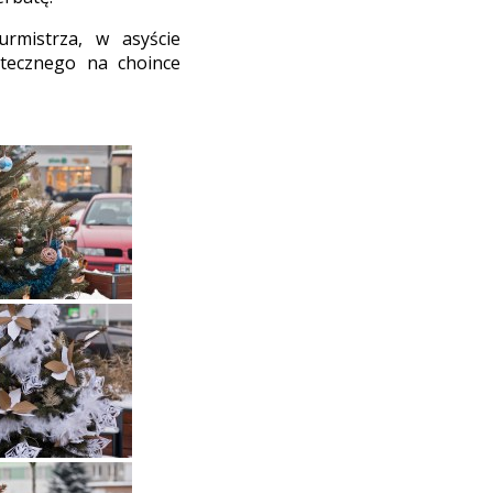
rmistrza, w asyście
ątecznego na choince