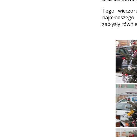
Tego wieczoru
najmłodszego 
zabłysły równi