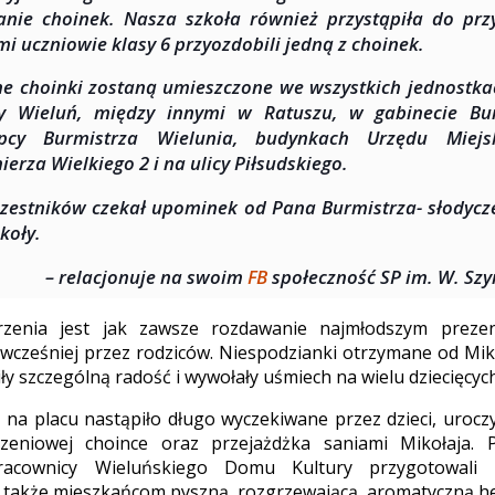
anie choinek. Nasza szkoła również przystąpiła do pr
mi uczniowie klasy 6 przyozdobili jedną z choinek.
e choinki zostaną umieszczone we wszystkich jednostka
y Wieluń, między innymi w Ratuszu, w gabinecie Bur
ępcy Burmistrza Wielunia, budynkach Urzędu Miejs
ierza Wielkiego 2 i na ulicy Piłsudskiego.
zestników czekał upominek od Pana Burmistrza- słodycze
koły.
– relacjonuje na swoim
FB
społeczność SP im. W. Szy
rzenia jest jak zawsze rozdawanie najmłodszym prezen
wcześniej przez rodziców. Niespodzianki otrzymane od Miko
ły szczególną radość i wywołały uśmiech na wielu dziecięcyc
ż na placu nastąpiło długo wyczekiwane przez dzieci, uroc
eniowej choince oraz przejażdżka saniami Mikołaja. P
racownicy Wieluńskiego Domu Kultury przygotowali 
 także mieszkańcom pyszną, rozgrzewającą, aromatyczną he