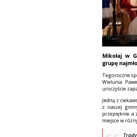
Mikołaj w G
grupę najmło
Tegoroczne spo
Wielunia Pawe
uroczyście zapa
Jedną z ciekaws
z naszej gmin
przepięknie a 
miejsce w różny
Trad