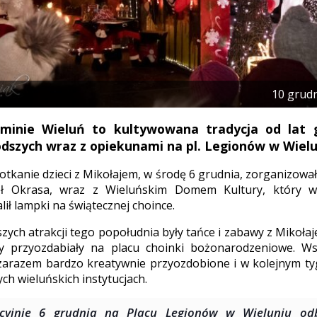
10 grud
minie Wieluń to kultywowana tradycja od lat 
dszych wraz z opiekunami na pl. Legionów w Wielu
tkanie dzieci z Mikołajem, w środę 6 grudnia, zorganizował
ł Okrasa, wraz z Wieluńskim Domem Kultury, który wz
lił lampki na świątecznej choince.
zych atrakcji tego popołudnia były tańce i zabawy z Mikołaj
y przyozdabiały na placu choinki bożonarodzeniowe. Ws
zarazem bardzo kreatywnie przyozdobione i w kolejnym ty
ch wieluńskich instytucjach.
ycyjnie 6 grudnia na Placu Legionów w Wieluniu odb