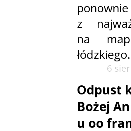
ponownie 
z najważ
na mapi
łódzkiego.
6 sie
Odpust k
Bożej Ani
u oo fra