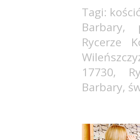
Tagi:
kości
Barbary
,
Rycerze K
Wileńszczy
17730
,
R
Barbary
,
św