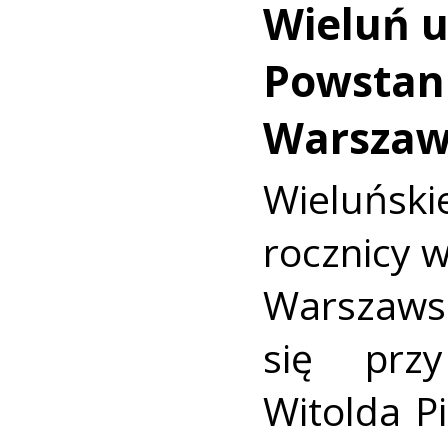
Wieluń u
Powstan
Warszaw
Wieluńs
rocznicy 
Warszaws
się prz
Witolda Pi