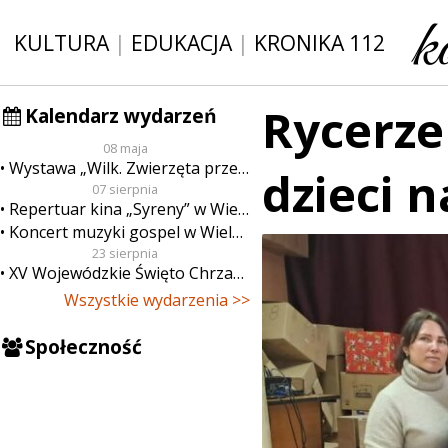
KULTURA
|
EDUKACJA
|
KRONIKA 112
Rycerze
Kalendarz wydarzeń
08 maja
Wystawa „Wilk. Zwierzęta przeklęte”
dzieci 
07 sierpnia
Repertuar kina „Syreny” w Wieluniu w dn. od 7 do 13 sierpnia
Koncert muzyki gospel w Wieluniu
23 sierpnia
XV Wojewódzkie Święto Chrzanu
Wszystkie wydarzenia >>
Społeczność