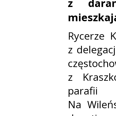
z dara
mieszkaj
Rycerze 
z delegacj
częstocho
z Kraszk
parafii 
Na Wileń