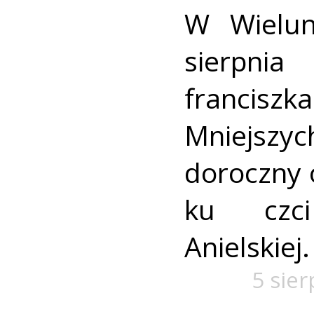
W Wielun
sierpn
francis
Mniejszyc
doroczny 
ku czc
Anielskiej.
5 sie