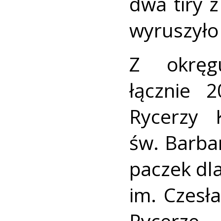
dwa tiry 
wyruszyło 
Z okręg
łącznie 
Rycerzy 
św. Barba
paczek dl
im. Czesł
Rycerz