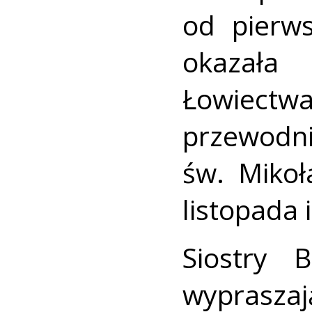
od pierw
okazała
Łowiectwa,
przewodn
św. Mikoł
listopada 
Siostry 
wypraszaj