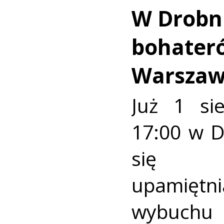
W Drobn
bohater
Warszaw
Już 1 si
17:00 w 
się u
upamiętni
wybuch