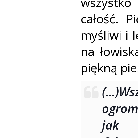
wszystko
całość. P
myśliwi i 
na łowisk
piękną pi
(…)Wsz
ogrom
jak 