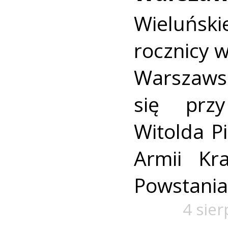
Wieluńs
rocznicy 
Warszaws
się prz
Witolda Pi
Armii Kra
Powstania
4 sie