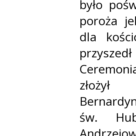
było pośw
poroża je
dla kośc
przyszed
Ceremoni
złożył 
Bernard
św. Hube
Andrze