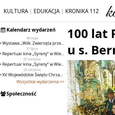
KULTURA
|
EDUKACJA
|
KRONIKA 112
100 lat
Kalendarz wydarzeń
08 maja
Wystawa „Wilk. Zwierzęta przeklęte”
u s. Be
31 lipca
Repertuar kina „Syreny” w Wieluniu w dn. od 31 lipca do 6 sierpnia
07 sierpnia
Repertuar kina „Syreny” w Wieluniu w dn. od 7 do 13 sierpnia
23 sierpnia
XV Wojewódzkie Święto Chrzanu
Wszystkie wydarzenia >>
Społeczność