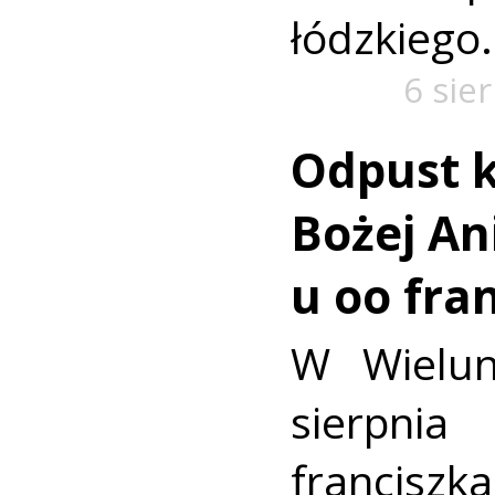
łódzkiego.
6 sie
Odpust k
Bożej Ani
u oo fra
W Wielun
sierpn
francis