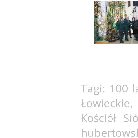
Tagi:
100 l
Łowieckie
Kościół Si
hubertows