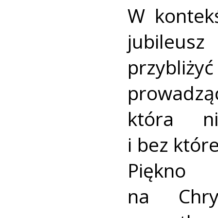
W kontekś
jubileu
przybl
prowadzą
która n
i bez któr
Piękno
na Chry