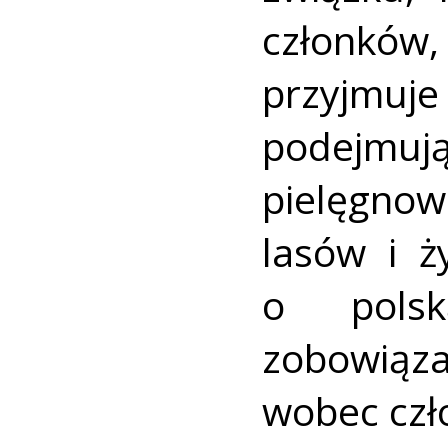
członków,
przyjmuj
podejmują
pielęgnow
lasów i ż
o polsk
zobowiąz
wobec czł