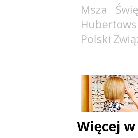
Msza Świę
Hubertows
Polski Zwią
Więcej w