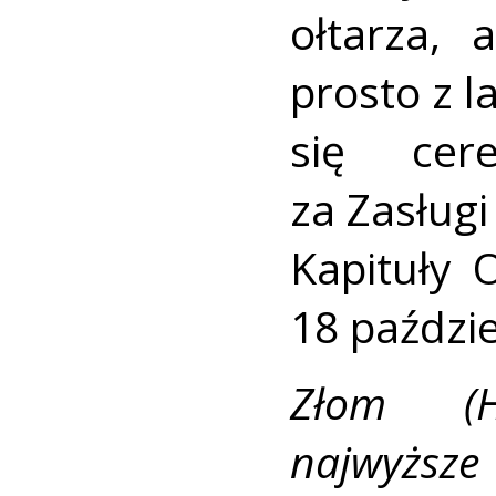
ołtarza, 
prosto z l
się cer
za Zasług
Kapituły 
18 paździe
Złom (H
najwyżs