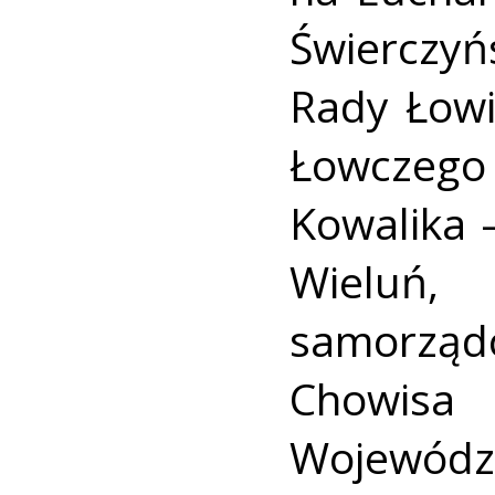
Świerczy
Rady Łowi
Łowczeg
Kowalika 
Wieluń,
samorząd
Chowis
Wojewód