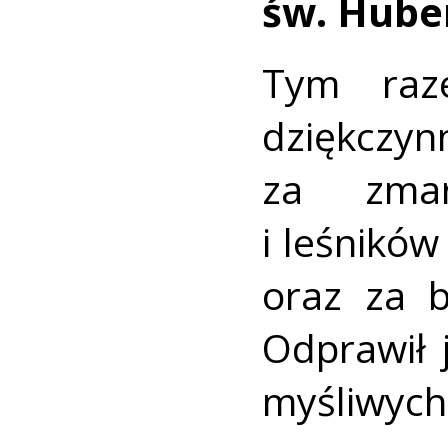
św. Hube
Tym raz
dziękczyn
za zmar
i leśnikó
oraz za b
Odprawił 
myśliwych