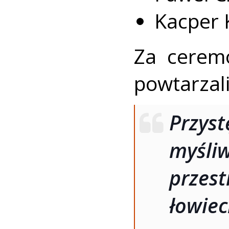
Kacper 
Za cerem
powtarzal
Przys
myśli
prze
łowie