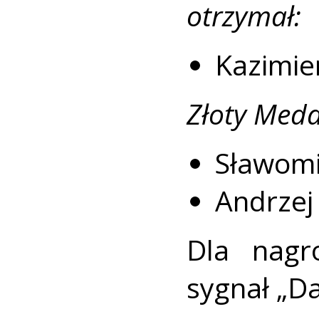
otrzymał:
Kazimie
Złoty Meda
Sławomi
Andrzej
Dla nagro
sygnał „Da