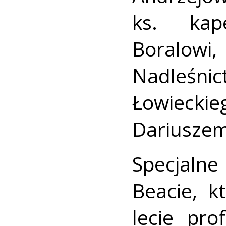
ks. kap
Boralow
Nadleśnic
Łowiecki
Dariuszem
Specjaln
Beacie, k
lecie pro