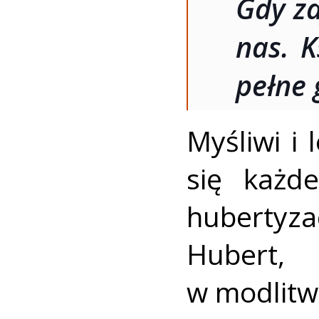
Gdy za
nas. K
pełne 
Myśliwi i 
się każd
hubertyza
Hubert,
w modlitw