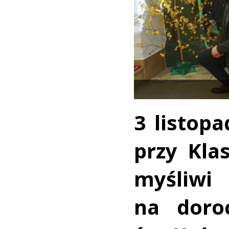
3 listop
przy Kla
myśliwi
na doroc