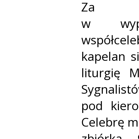
Za wi
w wypo
współcele
kapelan s
liturgię 
Sygnalist
pod kier
Celebrę m
zbiórka