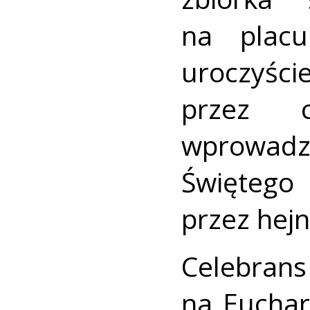
na placu
uroczyśc
przez c
wprowad
Święte
przez hejn
Celebra
na Euchar