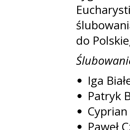
Euchary
ślubowan
do Polski
Ślubowanie
Iga Biał
Patryk 
Cyprian
Paweł C