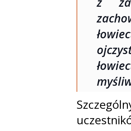
z zas
zach
łowi
ojcz
łowie
myśli
Szczeg
uczestni