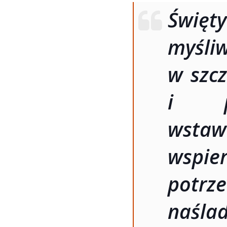
Świę
myśliw
w szcz
i p
wstaw
wspi
potrz
naśla