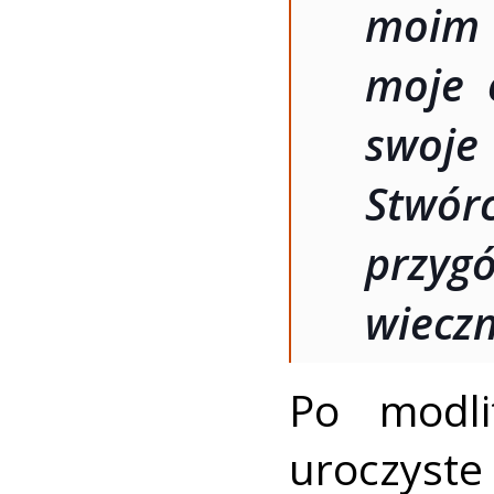
moi
moje 
swoje
Stwór
przyg
wiecz
Po modli
uroczyste