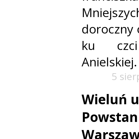
Mniejszyc
doroczny 
ku czc
Anielskiej.
5 sie
Wieluń u
Powstan
Warszaw