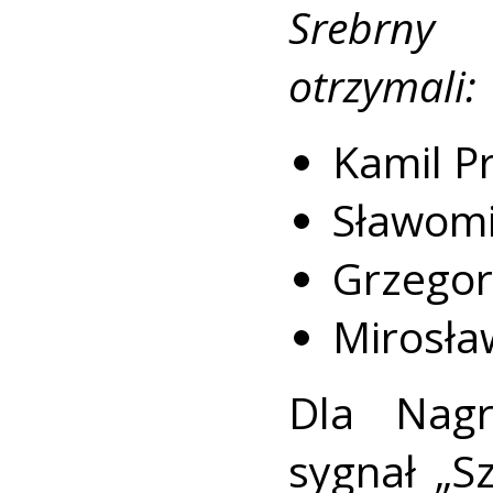
Srebrny 
otrzymali:
Kamil Pr
Sławomi
Grzegor
Mirosła
Dla Nagr
sygnał „S