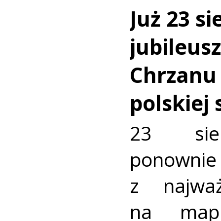
Już 23 si
jubileus
Chrzanu
polskiej
23 sie
ponownie 
z najważ
na mapi