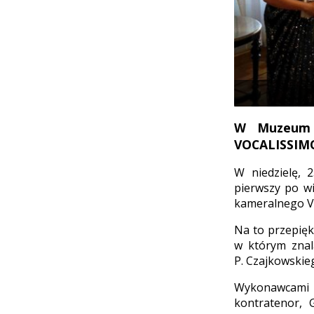
W Muzeum W
VOCALISSIMO 
W niedzielę,
pierwszy po w
kameralnego 
Na to przepięk
w którym znala
P. Czajkowskie
Wykonawcami k
kontratenor, 