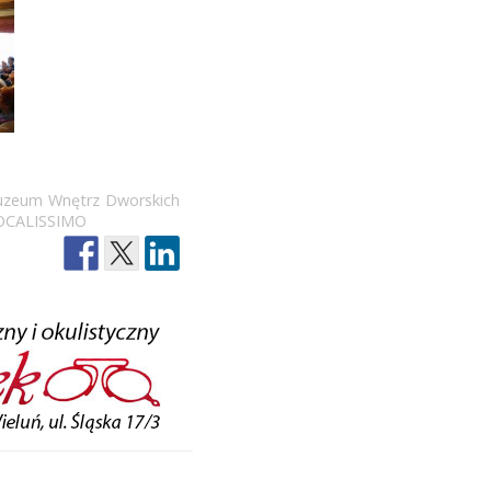
zeum Wnętrz Dworskich
OCALISSIMO