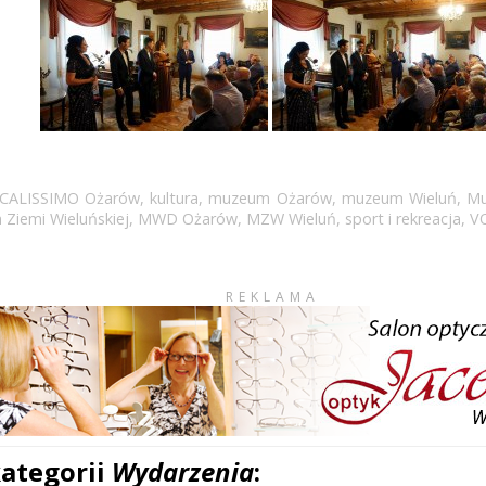
OCALISSIMO Ożarów
,
kultura
,
muzeum Ożarów
,
muzeum Wieluń
,
Mu
Ziemi Wieluńskiej
,
MWD Ożarów
,
MZW Wieluń
,
sport i rekreacja
,
V
REKLAMA
kategorii
Wydarzenia
: