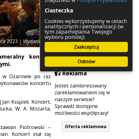
Rozrywka
Ciasteczka
Służby
Sport
Cookies wykorzystujemy w celach
analitycznych i personalizacji (w
Środowisko
tym zapamiętania Twojego
Szkolnictwo
wyboru poniżej).
Wydarzenia
wca 2023 |
Wydarzenia
Zaakceptuj
Zapowiedzi
Zdrowie
meralny koncert
Odmów
ymi.
Reklama
h w Ożarowie po raz
 wykonawców koncertu
Jesteś zainteresowany
zareklamowaniem się w
naszym serwisie?
Jan Książek. Koncert,
Sprawdź dostępne
lucka, W. A. Mozarta,
możliwości współpracy!
Oferta reklamowa
tawian Piotrowski –
an. Koncert stał się