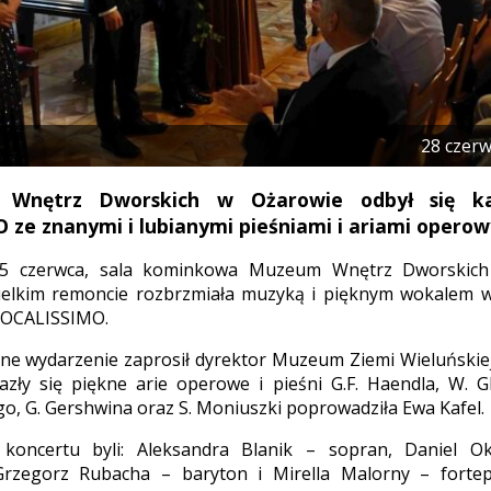
28 czer
nętrz Dworskich w Ożarowie odbył się ka
ze znanymi i lubianymi pieśniami i ariami operow
 25 czerwca, sala kominkowa Muzeum Wnętrz Dworskic
ielkim remoncie rozbrzmiała muzyką i pięknym wokalem
VOCALISSIMO.
ne wydarzenie zaprosił dyrektor Muzeum Ziemi Wieluńskiej 
zły się piękne arie operowe i pieśni G.F. Haendla, W. G
go, G. Gershwina oraz S. Moniuszki poprowadziła Ewa Kafel.
oncertu byli: Aleksandra Blanik – sopran, Daniel Ok
Grzegorz Rubacha – baryton i Mirella Malorny – fortepi