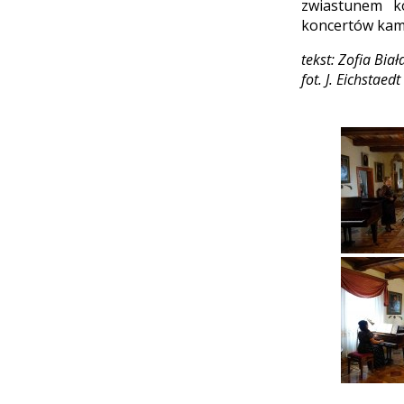
zwiastunem ko
koncertów kam
tekst:
Zofia Biał
fot. J. Eichstae