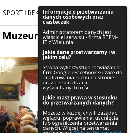
Informacje o przetwarzaniu
SPORT I REKREACJA
|
INWESTYCJE
danych osobowych oraz
ciasteczek
Administratorem danych jest
w Muzeum
Szukaj
właściciel serwisu - firma RTFM-
IT z Wielunia
Jakie dane przetwarzamy i w
jakim celu?
Kategorie
Strona wykorzystuje rozwiązania
firm Google i Facebook służące do
Architektura
analizowania ruchu na stronie
Gospodarka
oraz personalizacji
Handel
wyświetlanych treści.
Infrastruktura
Jakie masz prawa w stosunku
Komunikaty
do przetwarzanych danych?
Kultura
Możesz w każdej chwili zażądać
Polityka
wglądu, poprawienia, usunięcia
Pozostałe
lub ograniczenia przetwarzania
Psychologia
danych. Więcej na ten temat
Rolnictwo
znajdziesz w
Polityce Prywatności