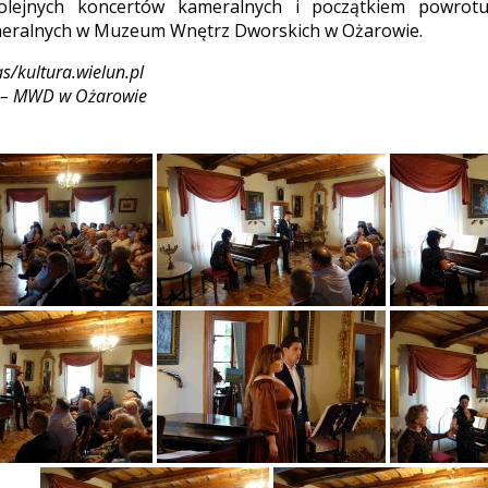
lejnych koncertów kameralnych i początkiem powrotu 
eralnych w Muzeum Wnętrz Dworskich w Ożarowie.
as/kultura.wielun.pl
dt – MWD w Ożarowie