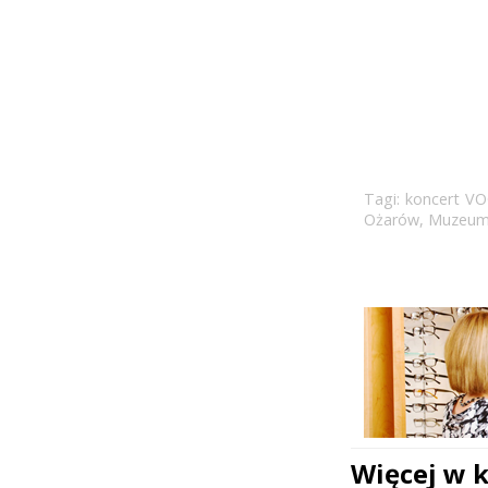
Tagi:
koncert V
Ożarów
,
Muzeum 
Więcej w 