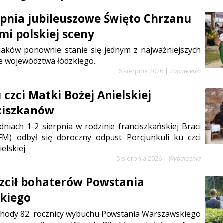
erpnia jubileuszowe Święto Chrzanu
mi polskiej sceny
jaków ponownie stanie się jednym z najważniejszych
e województwa łódzkiego.
6 sierpnia 2026
|
Zapowiedzi
czci Matki Bożej Anielskiej
ciszkanów
niach 1-2 sierpnia w rodzinie franciszkańskiej Braci
FM) odbył się doroczny odpust Porcjunkuli ku czci
elskiej.
5 sierpnia 2026
|
Wydarzenia
zcił bohaterów Powstania
kiego
chody 82. rocznicy wybuchu Powstania Warszawskiego