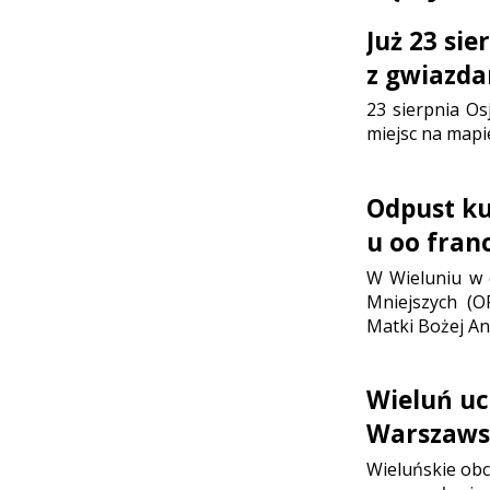
Już 23 si
z gwiazda
23 sierpnia Os
miejsc na mapi
Odpust ku 
u oo fran
W Wieluniu w d
Mniejszych (O
Matki Bożej Ani
Wieluń uc
Warszaws
Wieluńskie ob