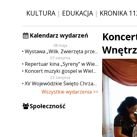
KULTURA
|
EDUKACJA
|
KRONIKA 11
Koncer
Kalendarz wydarzeń
08 maja
Wnętrz
Wystawa „Wilk. Zwierzęta przeklęte”
07 sierpnia
Repertuar kina „Syreny” w Wieluniu w dn. od 7 do 13 sierpnia
Koncert muzyki gospel w Wieluniu
23 sierpnia
XV Wojewódzkie Święto Chrzanu
Wszystkie wydarzenia >>
Społeczność