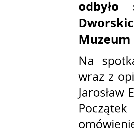
odbyło
Dworski
Muzeum Z
Na spotk
wraz z op
Jarosław E
Począte
omówieni