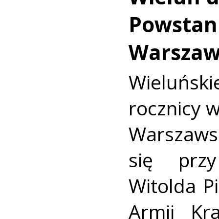
Powstan
Warszaw
Wieluńs
rocznicy 
Warszaws
się prz
Witolda Pi
Armii Kra