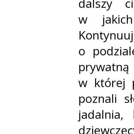
dalszy c
w jakich
Kontynu
o podzia
prywat
w której 
poznali s
jadalnia
dziewczęc