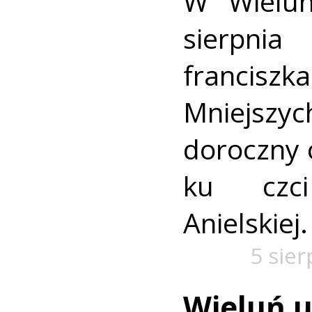
W Wielun
sierpn
francis
Mniejszyc
doroczny 
ku czc
Anielskiej.
5 sie
Wieluń u