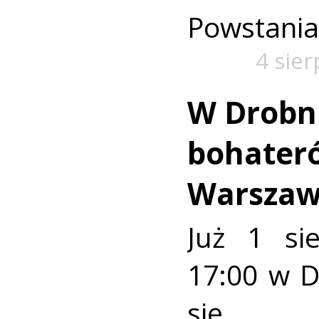
Powstania
4 sie
W Drobn
bohater
Warszaw
Już 1 si
17:00 w 
się u