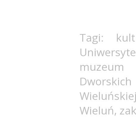
Tagi:
kul
Uniwersyt
muzeum 
Dworskic
Wieluńskie
Wieluń
,
za