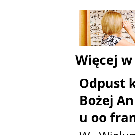
Więcej w
Odpust k
Bożej Ani
u oo fra