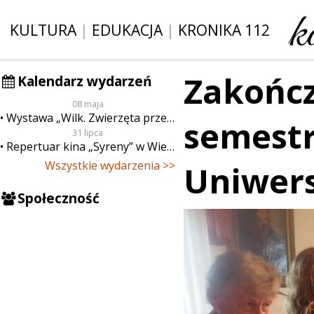
KULTURA
|
EDUKACJA
|
KRONIKA 112
Zakońc
Kalendarz wydarzeń
08 maja
Wystawa „Wilk. Zwierzęta przeklęte”
semest
31 lipca
Repertuar kina „Syreny” w Wieluniu w dn. od 31 lipca do 6 sierpnia
Wszystkie wydarzenia >>
Uniwers
Społeczność