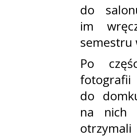
do salon
im wręc
semestru
Po częśc
fotografi
do domku
na nich 
otrzyma