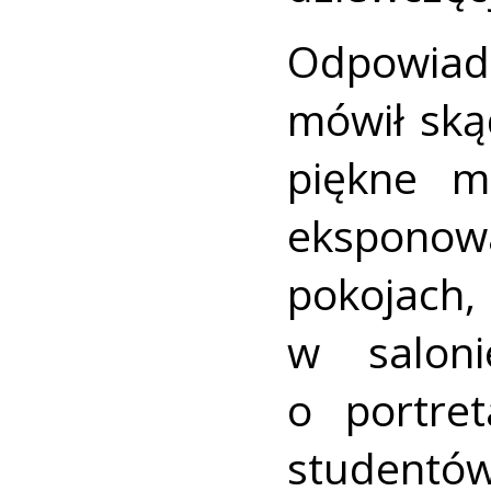
Odpowiad
mówił ską
piękne m
ekspono
pokojach,
w saloni
o portret
student