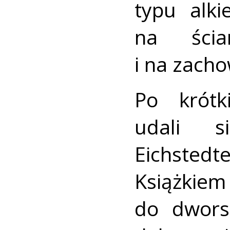
typu alk
na ści
i na zach
Po krótk
udali 
Eichsted
Książki
do dworsk