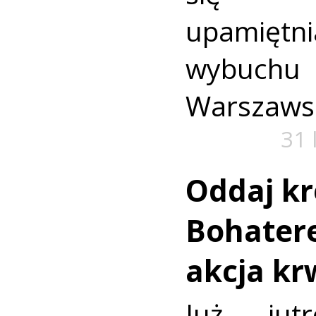
upamiętni
wybuch
Warszaws
31 
Oddaj kr
Bohatere
akcja k
Już jut