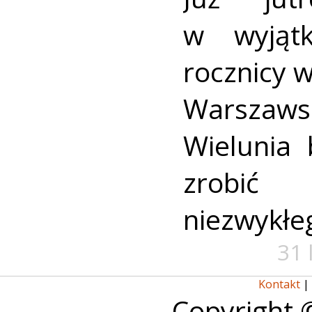
w wyjąt
rocznicy 
Warszaws
Wielunia 
zrobić
niezwykłe
31 
Kontakt
|
Copyright