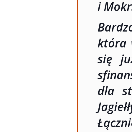
i Mokr
Bard
która 
się j
sfina
dla st
Jagie
Łączn