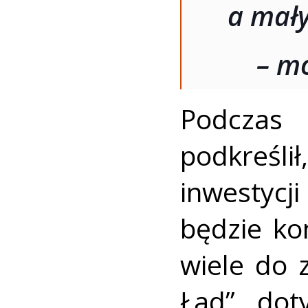
a mał
– m
Podczas 
podkreśli
inwestycj
będzie ko
wiele do 
Ład” dot