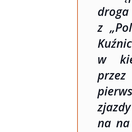
drog
z
„Po
Kuźni
w kie
przez
pierws
zjaz
na na 