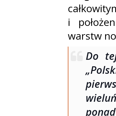
całkowi
i położe
warstw noś
Do te
„Pol
pierws
wieluń
ponad 