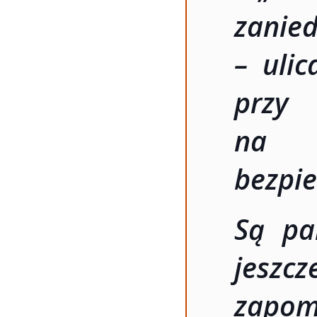
zanie
– ulic
przy
na u
bezpie
Są pa
jeszc
zapom