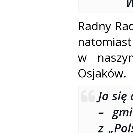
W
Radny Ra
natomias
w naszym
Osjaków.
Ja się
– gmi
z
„Pol