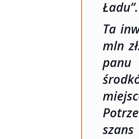
Ładu”
.
Ta inw
mln zł
panu 
środk
miejsc
Potrz
szans