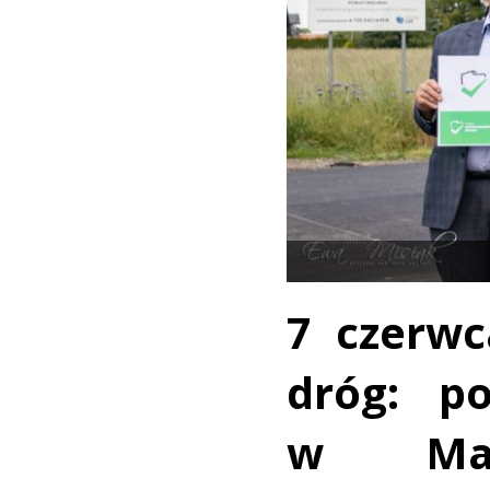
7 czerw
dróg: p
w Mał