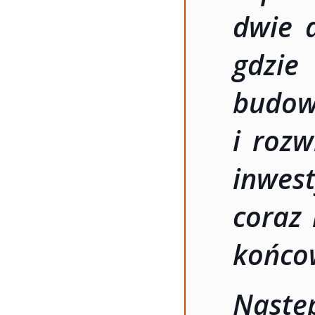
dwie d
gdzie
budow
i rozw
inwes
coraz 
końco
Nastę