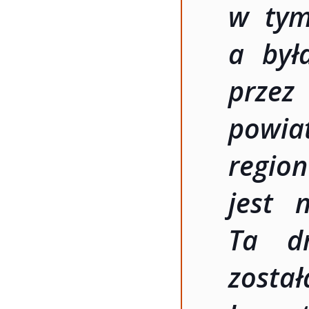
w tym
a był
przez
powiat
regio
jest 
Ta d
zosta