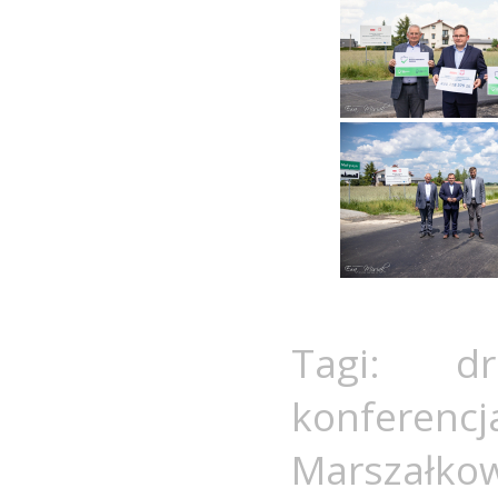
Tagi:
d
konferenc
Marszałko