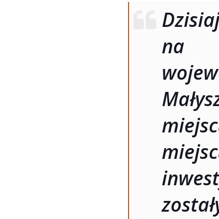
Dzis
na 
wojew
Małys
miejs
mie
inwest
zost