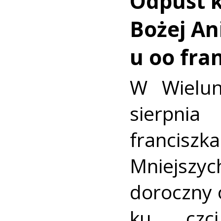
Odpust k
Bożej Ani
u oo fra
W Wielun
sierpn
francis
Mniejszyc
doroczny 
ku czc