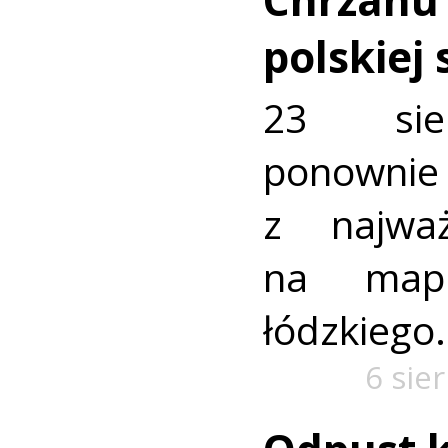
polskiej
23 sie
ponownie 
z najważ
na mapi
łódzkiego.
6 sie