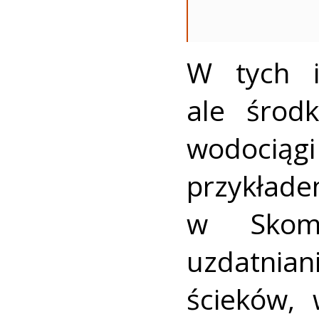
W tych i
ale środk
wodociąg
przykład
w Skomli
uzdatnia
ścieków, 