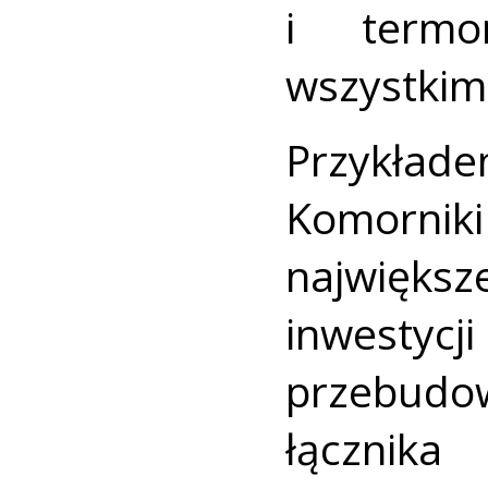
i termo
wszystkim
Przykła
Komornik
największ
inwesty
przebudow
łącznik