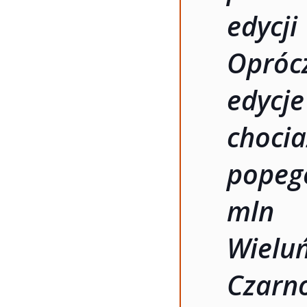
edycj
Oprócz
edycj
ch
popeg
mln 
Wiel
Czar