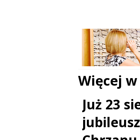
Więcej w
Już 23 si
jubileus
Chrzanu