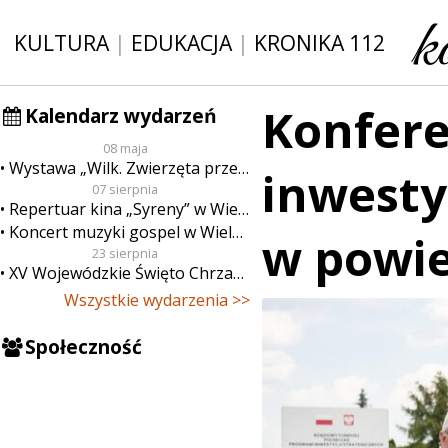
KULTURA
|
EDUKACJA
|
KRONIKA 112
Konfere
Kalendarz wydarzeń
08 maja
Wystawa „Wilk. Zwierzęta przeklęte”
inwesty
07 sierpnia
Repertuar kina „Syreny” w Wieluniu w dn. od 7 do 13 sierpnia
Koncert muzyki gospel w Wieluniu
w powie
23 sierpnia
XV Wojewódzkie Święto Chrzanu
Wszystkie wydarzenia >>
Społeczność