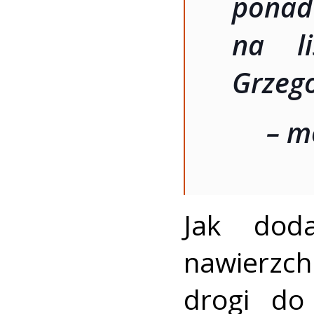
ponad
na li
Grzego
– m
Jak dod
nawierzchn
drogi do