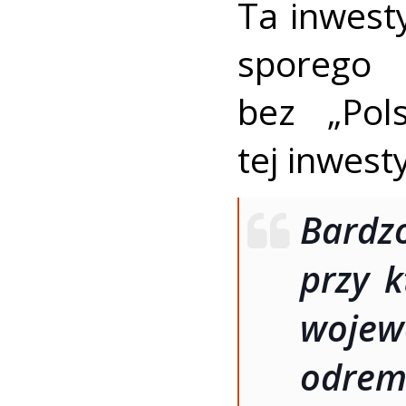
Ta inwest
sporego
bez „Pol
tej inwesty
Bardzo
przy k
woj
odr