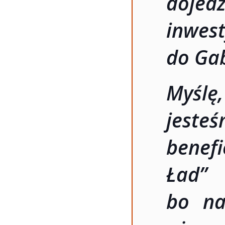
dojedz
inwes
do Ga
Myślę
jes
benef
Ład” 
bo na