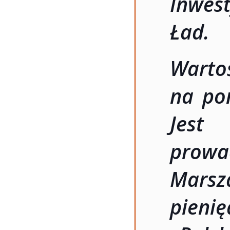
Inwes
Ład.
Warto
na pon
Jest
prow
Mars
pieni