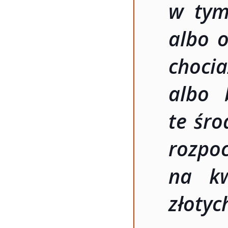
w tym
albo o
choci
albo 
te śro
rozp
na k
złotyc