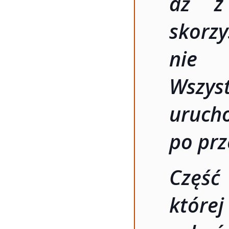
aż z
skorzy
nie 
Wszys
uruc
po prz
Część 
której