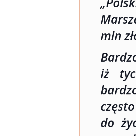
„Pols
Marsz
mln zł
Bardz
iż ty
bardz
częs
do życ