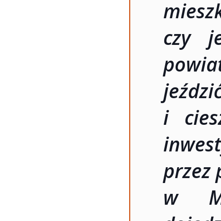
miesz
czy j
powia
jeźdz
i cie
inwe
przez 
w Ma