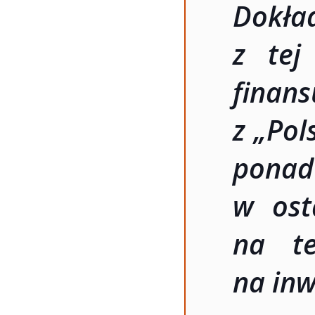
Dokł
z tej
finan
z „Pol
pona
w ost
na te
na inw