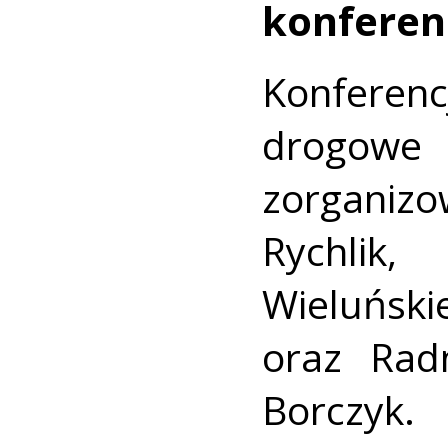
konferen
Konferenc
drogow
zorganiz
Rychlik
Wieluńs
oraz Rad
Borczyk.