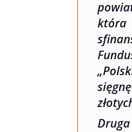
powi
która
sfin
Fundus
„Polsk
sięgn
złotyc
Druga