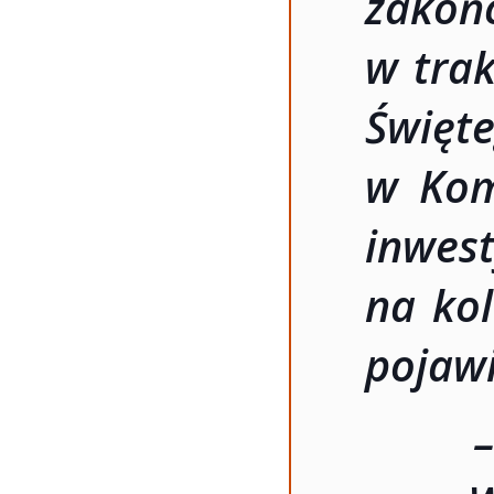
zakoń
w trak
Świ
w Kom
inwes
na kol
pojawi