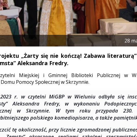
28 m
jektu „Żarty się nie kończą! Zabawa literaturą”
msta” Aleksandra Fredry.
zytelni Miejskiej i Gminnej Biblioteki Publicznej w Wi
 Domu Pomocy Społecznej w Skrzynnie.
.2023 r. w czytelni MiGBP w Wieluniu odbyła się insc
sty” Aleksandra Fredry, w wykonaniu Podopieczn
ecznej w Skrzynnie. W tym roku przypada 230. r
bitniejszego polskiego komediopisarza, a także pamiętni
czcić tę okoliczność, przy licznie zgromadzonej publicznoś
 „Zemsty” okraszone realiami szkolnej rzeczywistośc