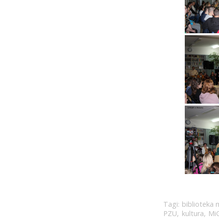
Tagi:
biblioteka 
PZU
,
kultura
,
Mi