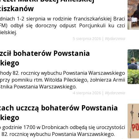
ciszkanów
niach 1-2 sierpnia w rodzinie franciszkańskiej Braci
FM) odbył się doroczny odpust Porcjunkuli ku czci
elskiej.
5 sierpnia 2026
|
Wydarzenia
zcił bohaterów Powstania
kiego
chody 82. rocznicy wybuchu Powstania Warszawskiego
 przy pomniku rtm. Witolda Pileckiego, żołnierza Armii
stnika Powstania Warszawskiego.
4 sierpnia 2026
|
Wydarzenia
cach uczczą bohaterów Powstania
kiego
 o godzinie 17:00 w Drobnicach odbędą się uroczystości
 82. rocznicę wybuchu Powstania Warszawskiego.