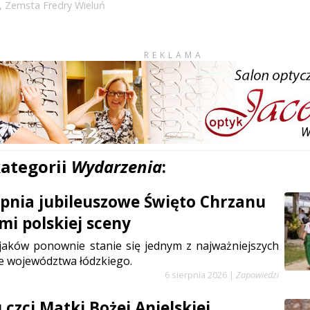
,
Zemsta Fredry Wieluń
REKLAMA
kategorii
Wydarzenia
:
erpnia jubileuszowe Święto Chrzanu
mi polskiej sceny
jaków ponownie stanie się jednym z najważniejszych
e województwa łódzkiego.
6 sierpnia 2026
|
Zapowiedzi
czci Matki Bożej Anielskiej