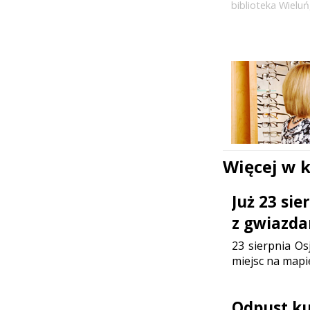
biblioteka Wieluń
Więcej w 
Już 23 si
z gwiazda
23 sierpnia Os
miejsc na mapi
Odpust ku 