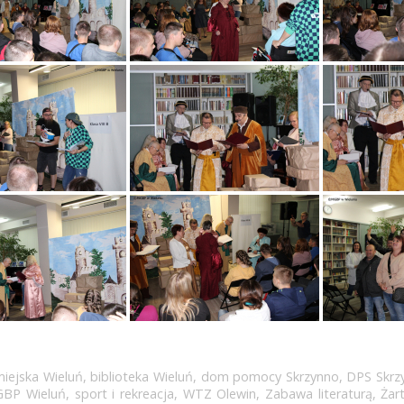
miejska Wieluń
,
biblioteka Wieluń
,
dom pomocy Skrzynno
,
DPS Skrz
GBP Wieluń
,
sport i rekreacja
,
WTZ Olewin
,
Zabawa literaturą
,
Żar