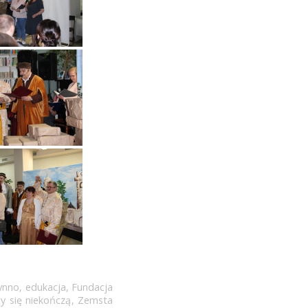
ynno
,
edukacja
,
Fundacja
ty się niekończą
,
Zemsta