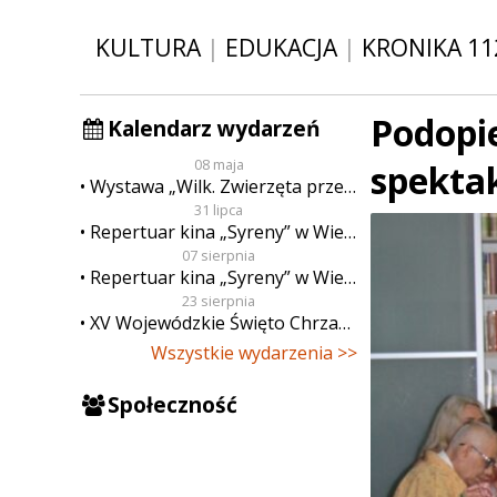
KULTURA
|
EDUKACJA
|
KRONIKA 11
Podopi
Kalendarz wydarzeń
08 maja
spektak
Wystawa „Wilk. Zwierzęta przeklęte”
31 lipca
Repertuar kina „Syreny” w Wieluniu w dn. od 31 lipca do 6 sierpnia
07 sierpnia
Repertuar kina „Syreny” w Wieluniu w dn. od 7 do 13 sierpnia
23 sierpnia
XV Wojewódzkie Święto Chrzanu
Wszystkie wydarzenia >>
Społeczność