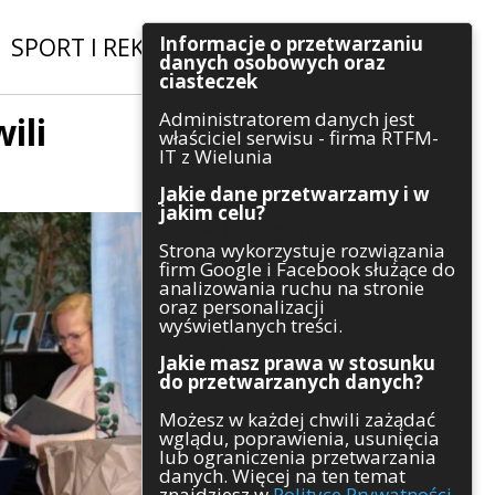
Informacje o przetwarzaniu
SPORT I REKREACJA
|
INWESTYCJE
danych osobowych oraz
ciasteczek
Administratorem danych jest
ili
Szukaj
właściciel serwisu - firma RTFM-
IT z Wielunia
Jakie dane przetwarzamy i w
jakim celu?
Kategorie
Strona wykorzystuje rozwiązania
firm Google i Facebook służące do
Architektura
analizowania ruchu na stronie
Gospodarka
oraz personalizacji
Handel
wyświetlanych treści.
Infrastruktura
Jakie masz prawa w stosunku
Komunikaty
do przetwarzanych danych?
Kultura
Możesz w każdej chwili zażądać
Polityka
wglądu, poprawienia, usunięcia
Pozostałe
lub ograniczenia przetwarzania
Psychologia
danych. Więcej na ten temat
Rolnictwo
znajdziesz w
Polityce Prywatności