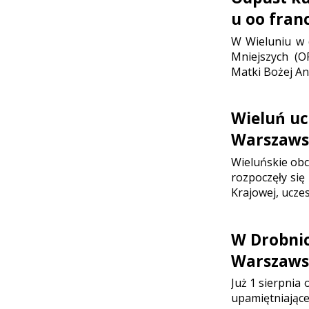
u oo fran
W Wieluniu w d
Mniejszych (O
Matki Bożej Ani
Wieluń uc
Warszaws
Wieluńskie ob
rozpoczęły się
Krajowej, ucze
W Drobni
Warszaws
Już 1 sierpnia
upamiętniające