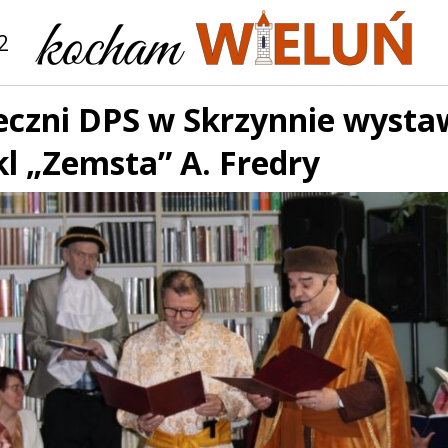
2
eczni DPS w Skrzynnie wystaw
l „Zemsta” A. Fredry