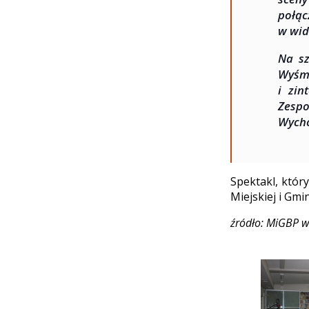
połąc
w wid
Na sz
Wyśm
i zin
Zespo
Wych
Spektakl, który
Miejskiej i Gmi
źródło: MiGBP w