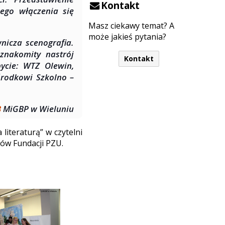
Kontakt
ego włączenia się
Masz ciekawy temat? A
może jakieś pytania?
nicza scenografia.
znakomity nastrój
Kontakt
bycie: WTZ Olewin,
środkowi Szkolno –
B
MiGBP w Wieluniu
literaturą” w czytelni
ków Fundacji PZU.