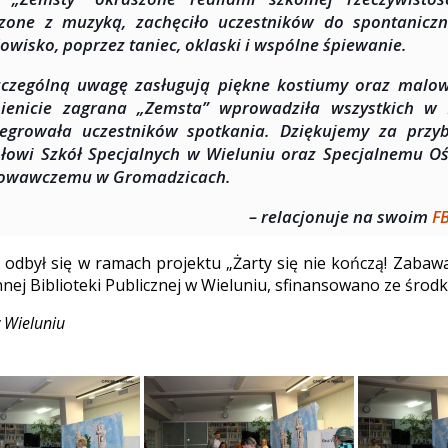
zone z muzyką, zachęciło uczestników do spontaniczn
owisko, poprzez taniec, oklaski i wspólne śpiewanie.
czególną uwagę zasługują piękne kostiumy oraz malow
ienicie zagrana „Zemsta” wprowadziła wszystkich w 
tegrowała uczestników spotkania. Dziękujemy za przy
łowi Szkół Specjalnych w Wieluniu oraz Specjalnemu O
owawczemu w Gromadzicach.
– relacjonuje na swoim
F
 odbył się w ramach projektu „Żarty się nie kończą! Zabawa 
nnej Biblioteki Publicznej w Wieluniu, sfinansowano ze środ
 Wieluniu