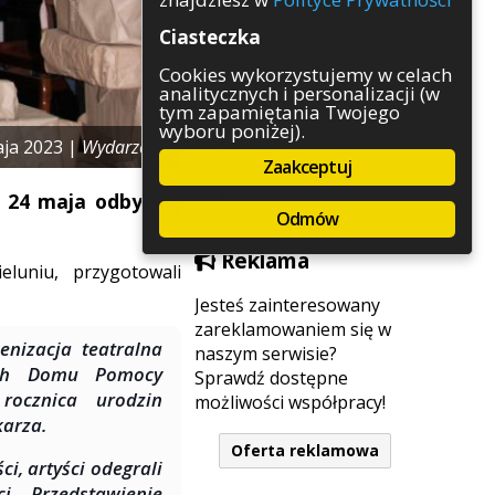
Rozrywka
Ciasteczka
Służby
Sport
Cookies wykorzystujemy w celach
analitycznych i personalizacji (w
Środowisko
tym zapamiętania Twojego
Szkolnictwo
wyboru poniżej).
Wydarzenia
aja 2023 |
Wydarzenia
Zaakceptuj
Zapowiedzi
Zdrowie
 24 maja odbył się
Odmów
Reklama
eluniu, przygotowali
Jesteś zainteresowany
zareklamowaniem się w
enizacja teatralna
naszym serwisie?
ych Domu Pomocy
Sprawdź dostępne
ocznica urodzin
możliwości współpracy!
karza.
Oferta reklamowa
ci, artyści odegrali
i. Przedstawienie