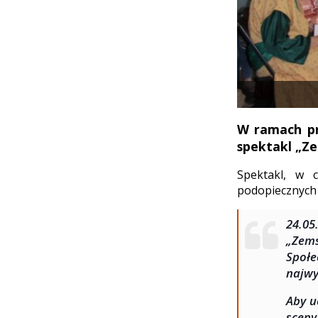
W ramach pro
spektakl „Ze
Spektakl, w c
podopiecznych
24.05
„Zem
Społ
najwy
Aby u
sceny