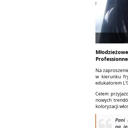
Młodzieżow
Professionnel
Na zaproszenie
w kierunku fr
edukatorem L’O
Celem przyjaz
nowych trendó
koloryzacji wło
Pani 
na je