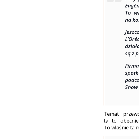
Eugè
To w
na ko
Jeszc
L’Oré
dzia
są z 
Firma
spotk
podcz
Show 
Temat przewo
ta to obecnie
To właśnie tą 