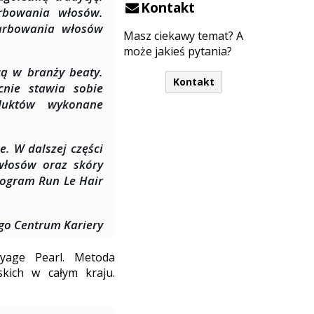
Kontakt
arbowania włosów.
farbowania włosów
Masz ciekawy temat? A
może jakieś pytania?
cą w branży beaty.
Kontakt
cnie stawia sobie
duktów wykonane
e. W dalszej części
włosów oraz skóry
rogram Run Le Hair
ego Centrum Kariery
ayage Pearl. Metoda
skich w całym kraju.