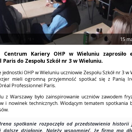
15 m
e Centrum Kariery OHP w Wieluniu zaprosiło e
 Paris do Zespołu Szkół nr 3 w Wieluniu.
 jednostki OHP w Wieluniu uczniowie Zespołu Szkół nr 3 w W
yzjer mieli ogromną przyjemność spotkać się z Panią I
réal Professionnel Paris.
du z Warszawy było zainspirowanie uczniów zawodem fryz
w i nowinek technicznych. Wiodącym tematem spotkania b
sów.
Irena spotkanie rozpoczęła od przedstawienia historii
j dalsze działanie. Należy wspomnieć, że firma ma dłu