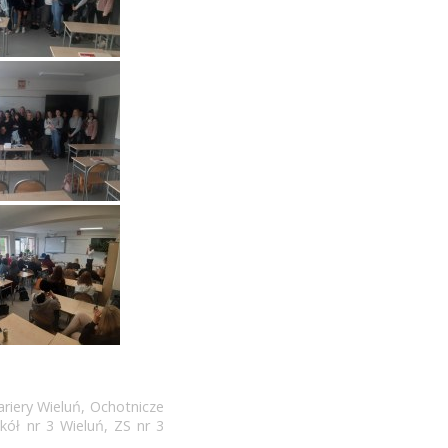
riery Wieluń
,
Ochotnicze
kół nr 3 Wieluń
,
ZS nr 3