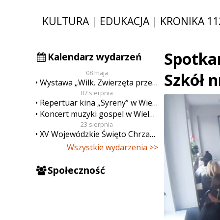
KULTURA
|
EDUKACJA
|
KRONIKA 11
Spotka
Kalendarz wydarzeń
08 maja
Szkół n
Wystawa „Wilk. Zwierzęta przeklęte”
07 sierpnia
Repertuar kina „Syreny” w Wieluniu w dn. od 7 do 13 sierpnia
Koncert muzyki gospel w Wieluniu
23 sierpnia
XV Wojewódzkie Święto Chrzanu
Wszystkie wydarzenia >>
Społeczność