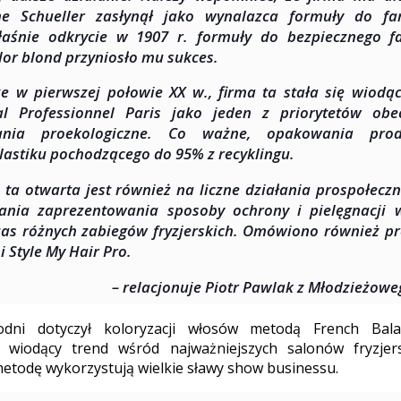
ne Schueller zasłynął jako wynalazca formuły do f
łaśnie odkrycie w 1907 r. formuły do bezpiecznego 
lor blond przyniosło mu sukces.
ze w pierwszej połowie XX w., firma ta stała się wiodą
al Professionnel Paris jako jeden z priorytetów obe
łania proekologiczne. Co ważne, opakowania pro
plastiku pochodzącego do 95% z recyklingu.
 ta otwarta jest również na liczne działania prospołeczn
ania zaprezentowania sposoby ochrony i pielęgnacji 
as różnych zabiegów fryzjerskich. Omówiono również p
i Style My Hair Pro.
– relacjonuje Piotr Pawlak z Młodzieżow
dni dotyczył koloryzacji włosów metodą French Bal
 wiodący trend wśród najważniejszych salonów fryzjer
metodę wykorzystują wielkie sławy show businessu.