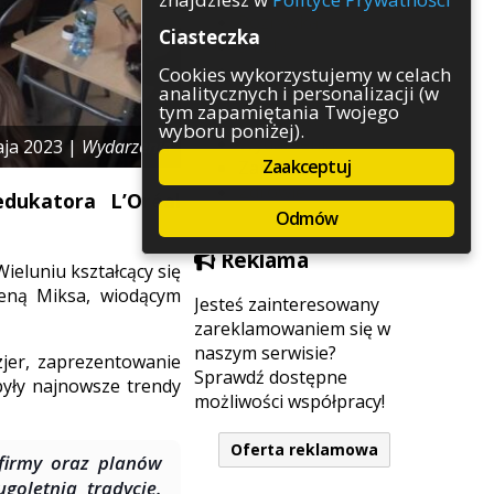
Rozrywka
Ciasteczka
Służby
Sport
Cookies wykorzystujemy w celach
analitycznych i personalizacji (w
Środowisko
tym zapamiętania Twojego
Szkolnictwo
wyboru poniżej).
Wydarzenia
aja 2023 |
Wydarzenia
Zaakceptuj
Zapowiedzi
Zdrowie
dukatora L’Oréal
Odmów
Reklama
ieluniu kształcący się
reną Miksa, wiodącym
Jesteś zainteresowany
zareklamowaniem się w
naszym serwisie?
jer, zaprezentowanie
Sprawdź dostępne
yły najnowsze trendy
możliwości współpracy!
Oferta reklamowa
 firmy oraz planów
goletnią tradycję.