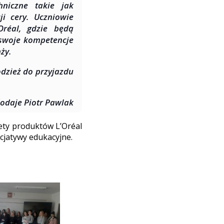
niczne takie jak
i cery. Uczniowie
Oréal, gdzie będą
swoje kompetencje
ży.
dzież do przyjazdu
dodaje Piotr Pawlak
lety produktów L’Oréal
cjatywy edukacyjne.