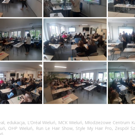
eal
,
edukacja
,
L’Oréal Wieluń
,
MCK Wieluń
,
Młodzieżowe Centrum Ka
luń
,
OHP Wieluń
,
Run Le Hair Show
,
Style My Hair Pro
,
Zespół Sz
uń