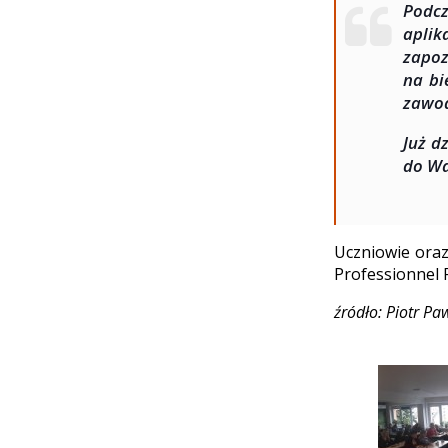
Podc
aplik
zapo
na bi
zawod
Już d
do Wa
Uczniowie oraz
Professionnel 
źródło: Piotr P