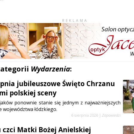
REKLAMA
kategorii
Wydarzenia
:
erpnia jubileuszowe Święto Chrzanu
mi polskiej sceny
jaków ponownie stanie się jednym z najważniejszych
e województwa łódzkiego.
6 sierpnia 2026
|
Zapowiedzi
czci Matki Bożej Anielskiej