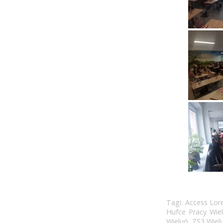
Tagi:
Access Lor
Hufce Pracy Wie
Wieluń
,
ZS3 Wiel