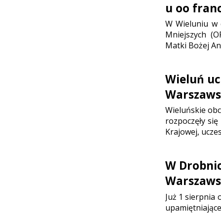
u oo fran
W Wieluniu w d
Mniejszych (O
Matki Bożej Ani
Wieluń uc
Warszaws
Wieluńskie ob
rozpoczęły się
Krajowej, ucze
W Drobni
Warszaws
Już 1 sierpnia
upamiętniające