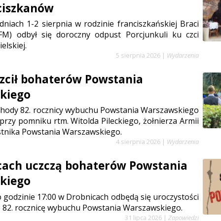
ciszkanów
niach 1-2 sierpnia w rodzinie franciszkańskiej Braci
FM) odbył się doroczny odpust Porcjunkuli ku czci
elskiej.
5 sierpnia 2026
|
Wydarzenia
zcił bohaterów Powstania
kiego
chody 82. rocznicy wybuchu Powstania Warszawskiego
 przy pomniku rtm. Witolda Pileckiego, żołnierza Armii
stnika Powstania Warszawskiego.
4 sierpnia 2026
|
Wydarzenia
cach uczczą bohaterów Powstania
kiego
 o godzinie 17:00 w Drobnicach odbędą się uroczystości
 82. rocznicę wybuchu Powstania Warszawskiego.
31 lipca 2026
|
Zapowiedzi