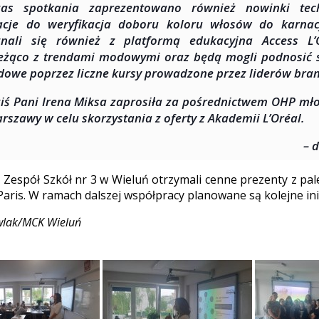
zas spotkania zaprezentowano również nowinki tech
acje do weryfikacja doboru koloru włosów do karnacj
znali się również z platformą edukacyjna Access L’
eżąco z trendami modowymi oraz będą mogli podnosić 
owe poprzez liczne kursy prowadzone przez liderów bran
ziś Pani Irena Miksa zaprosiła za pośrednictwem OHP mło
rszawy w celu skorzystania z oferty z Akademii L’Oréal.
– 
 Zespół Szkół nr 3 w Wieluń otrzymali cenne prezenty z pa
Paris. W ramach dalszej współpracy planowane są kolejne ini
awlak/MCK Wieluń