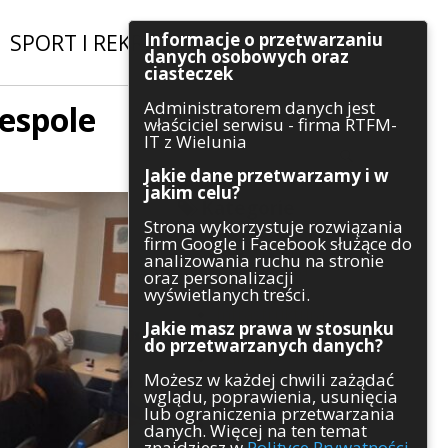
Informacje o przetwarzaniu
SPORT I REKREACJA
|
INWESTYCJE
danych osobowych oraz
ciasteczek
Administratorem danych jest
espole
Szukaj
właściciel serwisu - firma RTFM-
IT z Wielunia
Jakie dane przetwarzamy i w
jakim celu?
Kategorie
Strona wykorzystuje rozwiązania
firm Google i Facebook służące do
Architektura
analizowania ruchu na stronie
Gospodarka
oraz personalizacji
Handel
wyświetlanych treści.
Infrastruktura
Jakie masz prawa w stosunku
Komunikaty
do przetwarzanych danych?
Kultura
Możesz w każdej chwili zażądać
Polityka
wglądu, poprawienia, usunięcia
Pozostałe
lub ograniczenia przetwarzania
Psychologia
danych. Więcej na ten temat
Rolnictwo
znajdziesz w
Polityce Prywatności