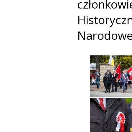
członk
History
Narodowe