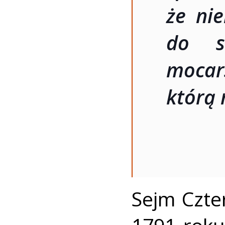
że nie
do si
mocars
którą 
Sejm Czte