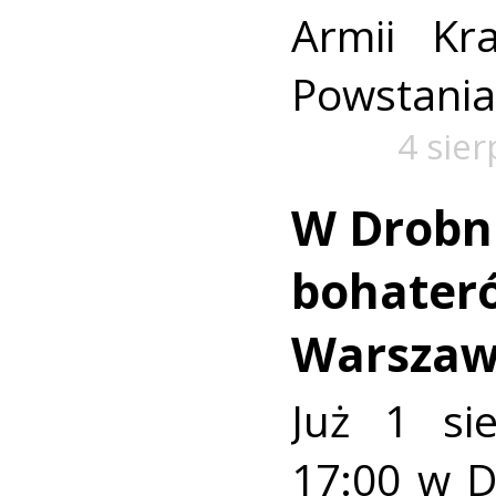
Armii Kra
Powstania
4 sie
W Drobn
bohater
Warszaw
Już 1 si
17:00 w 