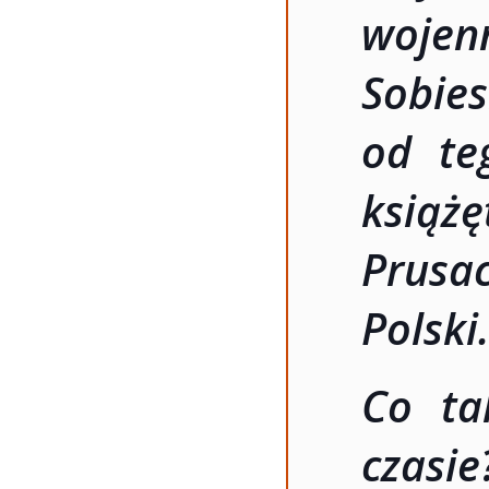
woje
Sobi
od te
książę
Prusac
Polski
Co ta
czasi