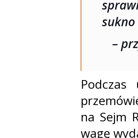
spraw
sukno 
– pr
Podczas u
przemówi
na Sejm R
wagę wyda