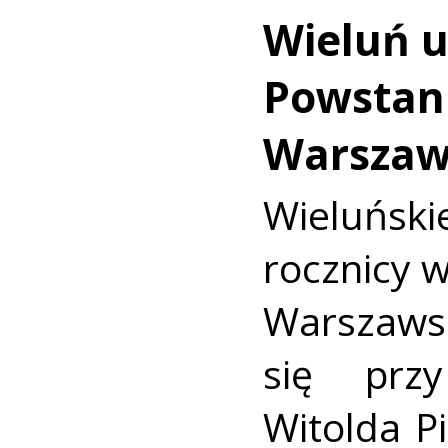
Wieluń u
Powstan
Warszaw
Wieluńs
rocznicy 
Warszaws
się prz
Witolda Pi