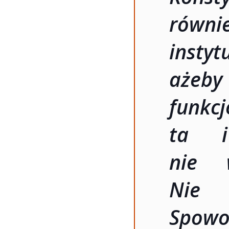
równ
instyt
ażeby
funkc
ta i
nie 
Nie 
Spow