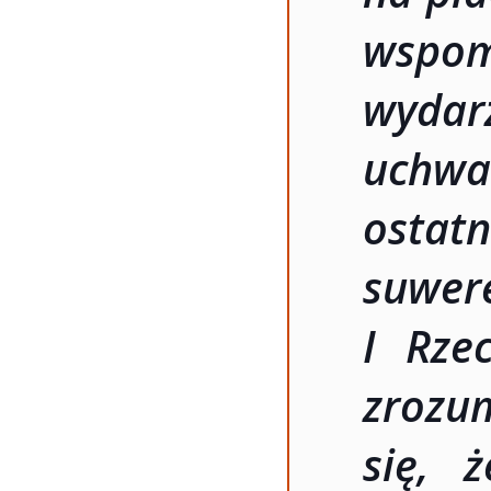
wspo
wydar
uchwa
osta
suwer
I Rzec
zrozu
się, 