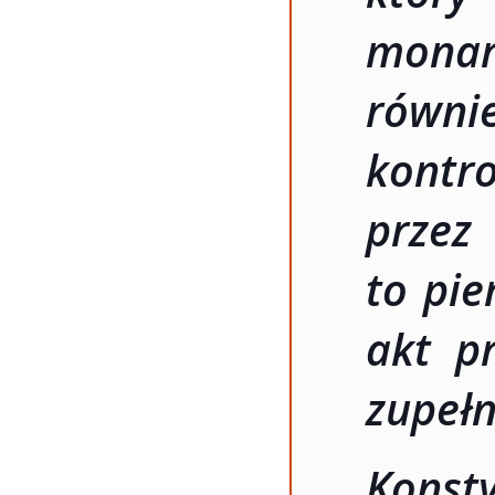
monar
równie
kont
prze
to pie
akt p
zupełn
Konst