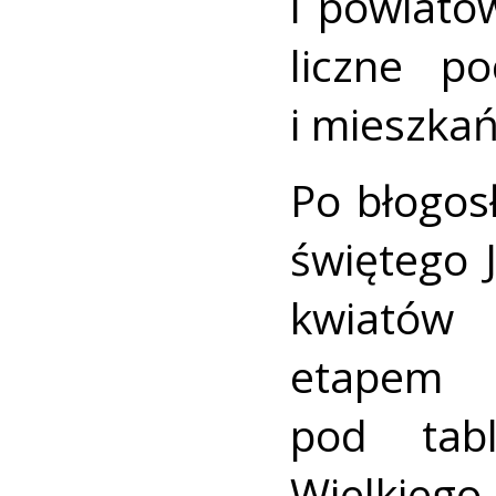
i powiato
liczne p
i mieszkań
Po błogos
świętego J
kwiatów 
etapem
pod tab
Wielkieg