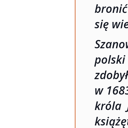
bronić
się wi
Szano
polski
zdob
w 168
króla 
książ