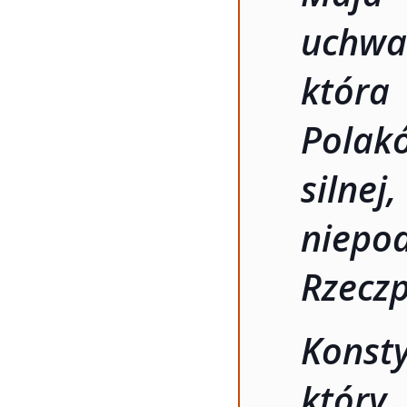
uchwa
która
Polak
silnej
niep
Rzeczp
Konsty
któr