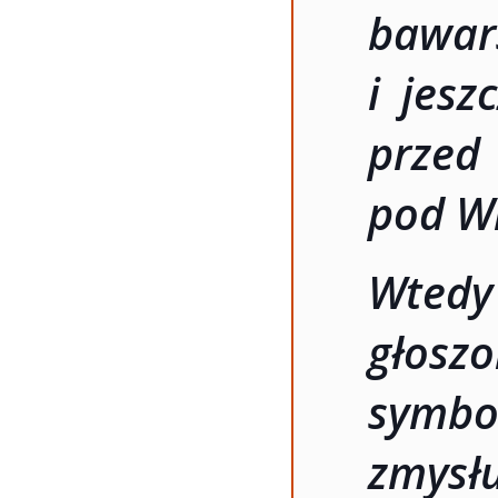
bawar
i jesz
przed
pod W
Wtedy
głosz
symbo
zmysł