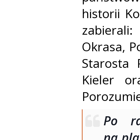
historii K
zabieral
Okrasa, P
Starosta
Kieler or
Porozumie
Po ra
na pla