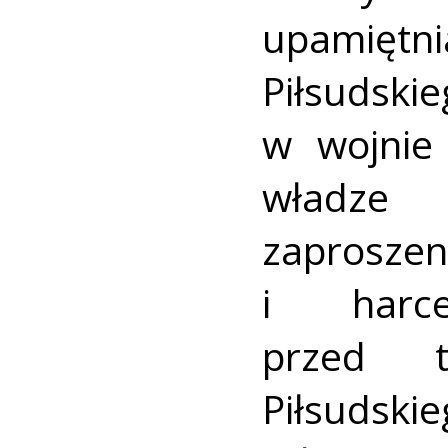
upamięt
Piłsudsk
w wojnie 
władze 
zaprosze
i harc
przed t
Piłsudsk