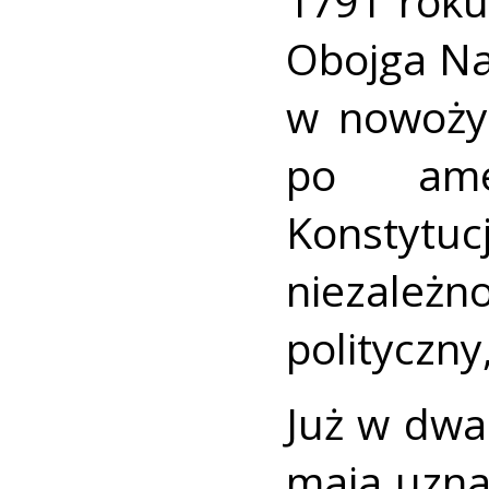
1791 roku
Obojga Na
w nowożyt
po amer
Konstytu
niezależ
polityczny
Już w dwa
maja uzna