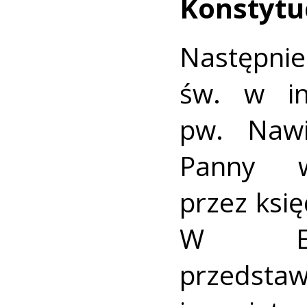
Konstytuc
Następ
św. w in
pw. Nawi
Panny w
przez księ
W Euch
przedst