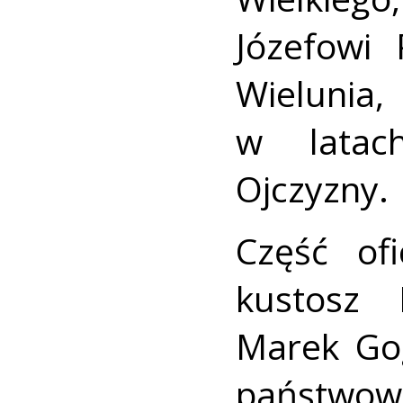
Józefowi
Wielunia
w latac
Ojczyzny.
Część ofi
kustosz 
Marek Go
państwowe