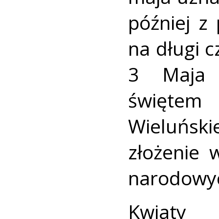
później z
na długi 
3 Maja 
święte
Wieluńsk
złożenie
narodowyc
Kwiaty 