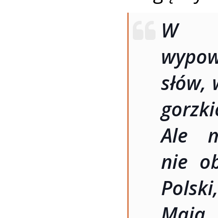
W t
wypow
słów, 
gorzk
Ale m
nie o
Polski
Maja