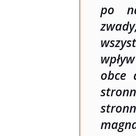
po na
zwady
wszys
wpływ
obce 
stro
stron
magna