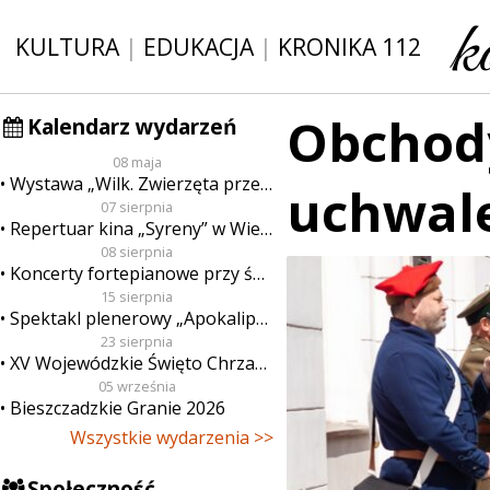
KULTURA
|
EDUKACJA
|
KRONIKA 112
Obchody
Kalendarz wydarzeń
08 maja
Wystawa „Wilk. Zwierzęta przeklęte”
uchwale
07 sierpnia
Repertuar kina „Syreny” w Wieluniu w dn. od 7 do 13 sierpnia
08 sierpnia
Koncerty fortepianowe przy świecach
15 sierpnia
Spektakl plenerowy „Apokalipsa”
23 sierpnia
XV Wojewódzkie Święto Chrzanu
05 września
Bieszczadzkie Granie 2026
Wszystkie wydarzenia >>
Społeczność