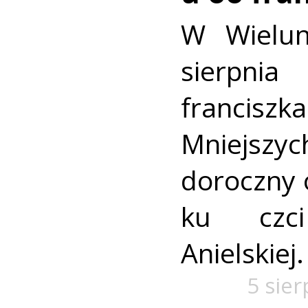
W Wielun
sierpn
francis
Mniejszyc
doroczny 
ku czc
Anielskiej.
5 sie