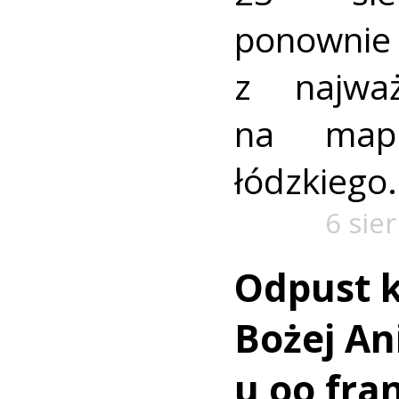
ponownie 
z najważ
na mapi
łódzkiego.
6 sie
Odpust k
Bożej Ani
u oo fra