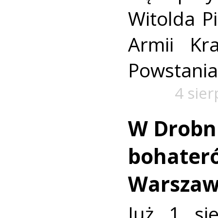
Witolda Pi
Armii Kra
Powstania
4 sie
W Drobn
bohater
Warszaw
Już 1 si