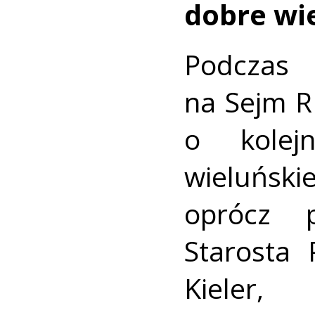
dobre wie
Podczas 
na Sejm R
o kolejn
wieluńsk
oprócz p
Starosta
Kieler,