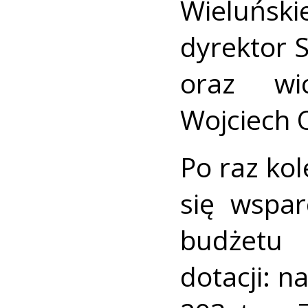
Wieluńs
dyrektor 
oraz wic
Wojciech 
Po raz kol
się wspa
budżetu
dotacji: 