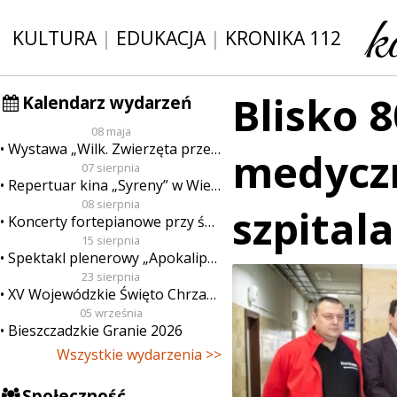
KULTURA
|
EDUKACJA
|
KRONIKA 112
Blisko 8
Kalendarz wydarzeń
08 maja
Wystawa „Wilk. Zwierzęta przeklęte”
medyczn
07 sierpnia
Repertuar kina „Syreny” w Wieluniu w dn. od 7 do 13 sierpnia
08 sierpnia
szpitala
Koncerty fortepianowe przy świecach
15 sierpnia
Spektakl plenerowy „Apokalipsa”
23 sierpnia
XV Wojewódzkie Święto Chrzanu
05 września
Bieszczadzkie Granie 2026
Wszystkie wydarzenia >>
Społeczność