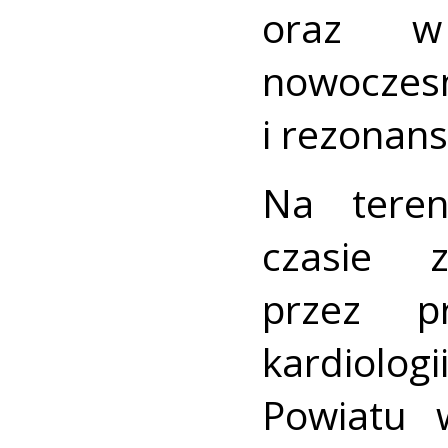
oraz w 
nowoczes
i rezonan
Na teren
czasie z
przez p
kardiologi
Powiatu 