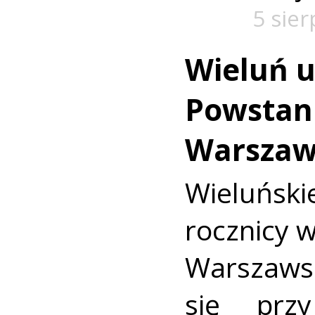
5 sie
Wieluń u
Powstan
Warszaw
Wieluńs
rocznicy 
Warszaws
się prz