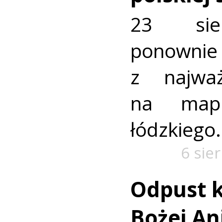
23 sie
ponownie 
z najważ
na mapi
łódzkiego.
6 sie
Odpust k
Bożej Ani