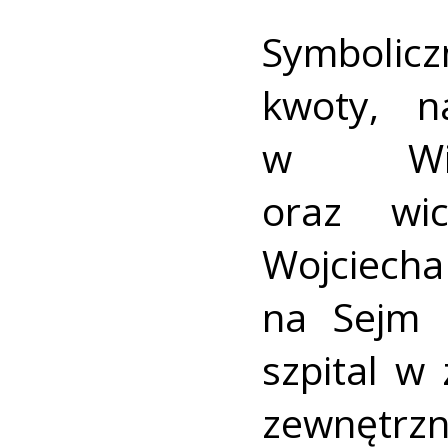
Symbolicz
kwoty, 
w Wie
oraz wic
Wojciech
na Sejm 
szpital w
zewnętrz