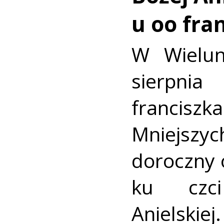
u oo fra
W Wielun
sierpn
francis
Mniejszyc
doroczny 
ku czc
Anielskiej.