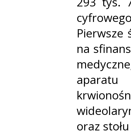
293 tys. 
cyfrowego
Pierwsze 
na sfinan
medyczneg
aparat
krwi
wideolar
oraz stoł