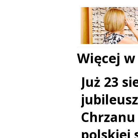
Więcej w
Już 23 si
jubileus
Chrzanu
polskiej