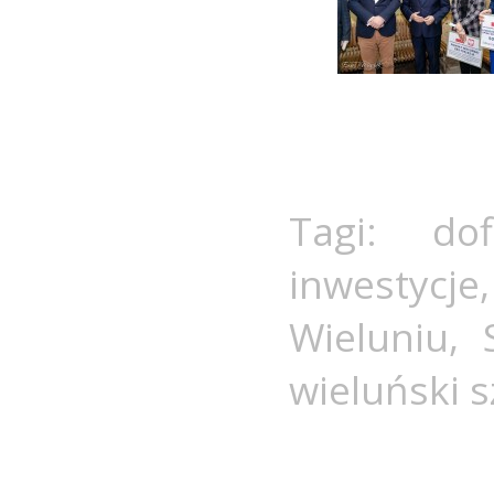
Tagi:
do
inwestycje
Wieluniu
,
wieluński s