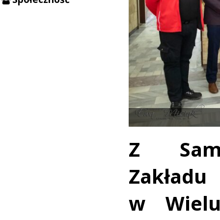
Z Samo
Zakład
w Wielu