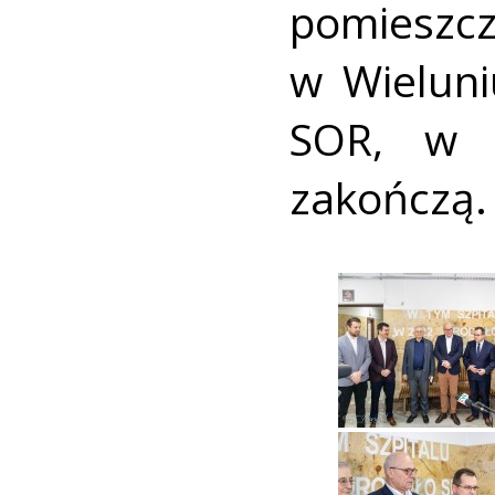
pomieszc
w Wielun
SOR, w 
zakończą.