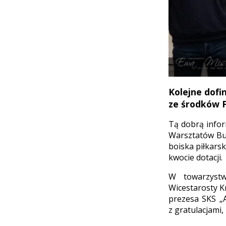
Kolejne dofi
ze środków F
Tą dobrą infor
Warsztatów Bud
boiska piłkars
kwocie dotacji.
W towarzystw
Wicestarosty K
prezesa SKS „A
z gratulacjami,