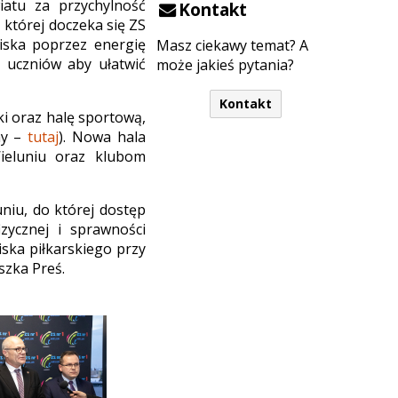
iatu za przychylność
Kontakt
 której doczeka się ZS
oiska poprzez energię
Masz ciekawy temat? A
 uczniów aby ułatwić
może jakieś pytania?
Kontakt
ki oraz halę sportową,
my –
tutaj
). Nowa hala
ieluniu oraz klubom
niu, do której dostęp
zycznej i sprawności
ska piłkarskiego przy
szka Preś.