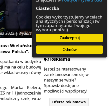
Rozrywka
Ciasteczka
Służby
Sport
Cookies wykorzystujemy w celach
analitycznych i personalizacji (w
Środowisko
tym zapamiętania Twojego
Szkolnictwo
wyboru poniżej).
Wydarzenia
nia 2023 |
Wydarzenia
Zaakceptuj
Zapowiedzi
Zdrowie
atowi Wieluńskiemu
Odmów
towa Polska”.
Reklama
s spotkania w budynku
cji ma na celu budowę
Jesteś zainteresowany
ał wkład własny równy
zareklamowaniem się w
naszym serwisie?
Sprawdź dostępne
iego Marka Kielera,
możliwości współpracy!
ZS nr 1 i jednocześnie
ymboliczny czek, wraz
Oferta reklamowa