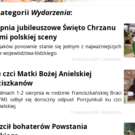
kategorii
Wydarzenia
:
erpnia jubileuszowe Święto Chrzanu
mi polskiej sceny
jaków ponownie stanie się jednym z najważniejszych
e województwa łódzkiego.
6 sierpnia 2026
|
Zapowiedzi
czci Matki Bożej Anielskiej
ciszkanów
niach 1-2 sierpnia w rodzinie franciszkańskiej Braci
FM) odbył się doroczny odpust Porcjunkuli ku czci
elskiej.
5 sierpnia 2026
|
Wydarzenia
zcił bohaterów Powstania