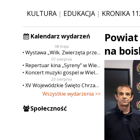
KULTURA
|
EDUKACJA
|
KRONIKA 11
Powiat
Kalendarz wydarzeń
08 maja
na bois
Wystawa „Wilk. Zwierzęta przeklęte”
07 sierpnia
Repertuar kina „Syreny” w Wieluniu w dn. od 7 do 13 sierpnia
Koncert muzyki gospel w Wieluniu
23 sierpnia
XV Wojewódzkie Święto Chrzanu
Wszystkie wydarzenia >>
Społeczność