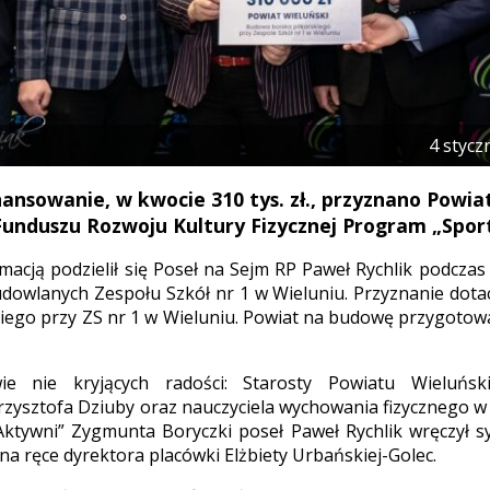
4 stycz
nansowanie, w kwocie 310 tys. zł., przyznano Powi
unduszu Rozwoju Kultury Fizycznej Program „Spor
macją podzielił się Poseł na Sejm RP Paweł Rychlik podcza
owlanych Zespołu Szkół nr 1 w Wieluniu. Przyznanie dota
kiego przy ZS nr 1 w Wieluniu. Powiat na budowę przygotow
ie nie kryjących radości: Starosty Powiatu Wieluńsk
rzysztofa Dziuby oraz nauczyciela wychowania fizycznego w 
ktywni” Zygmunta Boryczki poseł Paweł Rychlik wręczył s
 na ręce dyrektora placówki Elżbiety Urbańskiej-Golec.