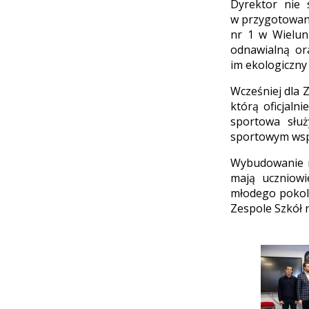
Dyrektor nie 
w przygotowani
nr 1 w Wielun
odnawialną or
im ekologiczny 
Wcześniej dla 
którą oficjaln
sportowa słu
sportowym wsp
Wybudowanie no
mają uczniowi
młodego pokole
Zespole Szkół 