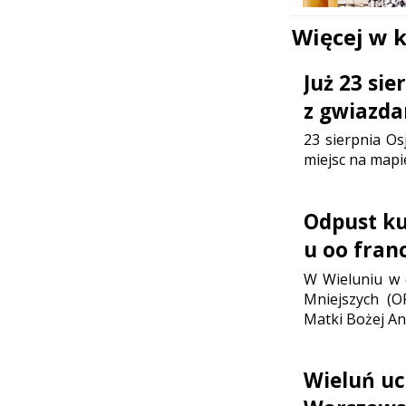
Więcej w 
Już 23 si
z gwiazda
23 sierpnia Os
miejsc na mapi
Odpust ku 
u oo fran
W Wieluniu w d
Mniejszych (O
Matki Bożej Ani
Wieluń uc