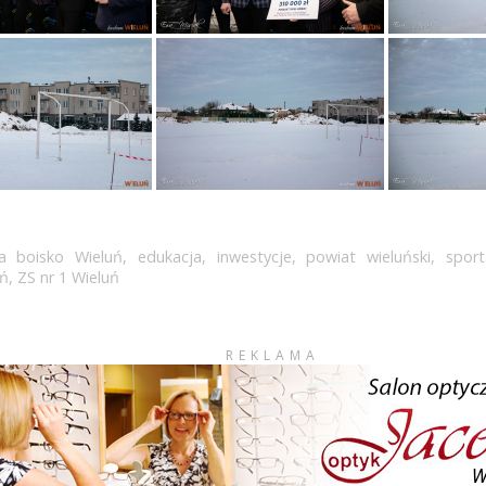
a boisko Wieluń
,
edukacja
,
inwestycje
,
powiat wieluński
,
sport
uń
,
ZS nr 1 Wieluń
REKLAMA