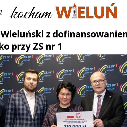
2
 Wieluński z dofinansowanie
ko przy ZS nr 1