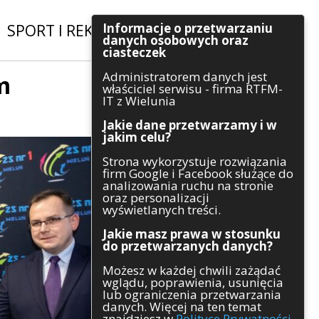
Informacje o przetwarzaniu
SPORT I REKREACJA
|
INWESTYCJE
danych osobowych oraz
ciasteczek
Administratorem danych jest
m
Szukaj
właściciel serwisu - firma RTFM-
IT z Wielunia
Jakie dane przetwarzamy i w
jakim celu?
Kategorie
Strona wykorzystuje rozwiązania
firm Google i Facebook służące do
Architektura
analizowania ruchu na stronie
Gospodarka
oraz personalizacji
Handel
wyświetlanych treści.
Infrastruktura
Jakie masz prawa w stosunku
Komunikaty
do przetwarzanych danych?
Kultura
Możesz w każdej chwili zażądać
Polityka
wglądu, poprawienia, usunięcia
Pozostałe
lub ograniczenia przetwarzania
Psychologia
danych. Więcej na ten temat
Rolnictwo
znajdziesz w
Polityce Prywatności