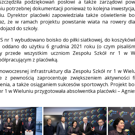
szczędziła podziękowań posłowi a także zarządowi pow
u potrzebnej dokumentacji ponieważ to kolejna inwestycja,
iu. Dyrektor placówki zapowiedziała także oświetlenie b
az, że w ramach projektu powstanie wiata na rowery dla
dojazd do szkoły.
ZS nr 1 wybudowano boisko do piłki siatkowej, do koszyków
ie oddano do użytku 6 grudnia 2021 roku (o czym pisaliś
ży przede wszystkim uczniom Zespołu Szkół nr 1 w W
ółpracującym z placówką.
woczesnej infrastruktury dla Zespołu Szkół nr 1 w Wielu
e z pewnością zaprocentuje zwiększeniem aktywności fi
nia, a także osiąganiem sukcesów sportowych. Projekt boi
nr 1 w Wieluniu przygotowała absolwentka placówki – Agnie