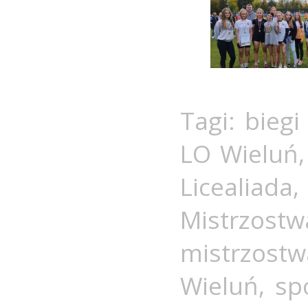
Tagi:
biegi
LO Wieluń
Licealiada
Mistrzos
mistrzost
Wieluń
,
sp