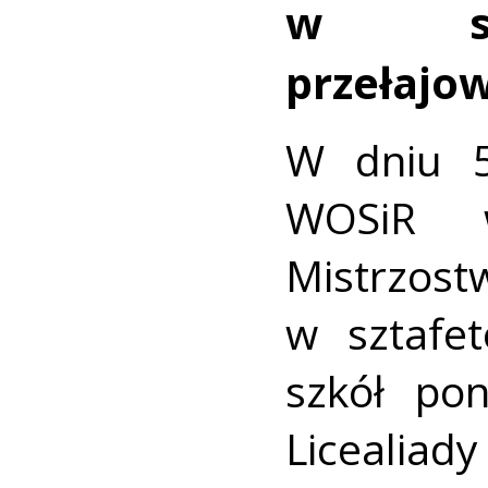
w szt
przełajo
W dniu 5
WOSiR 
Mistrzos
w sztafe
szkół po
Licealiady