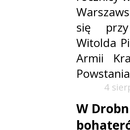
Warszaws
się prz
Witolda Pi
Armii Kra
Powstania
4 sie
W Drobn
bohater