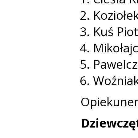
Koziołek
Kuś Piot
Mikołajc
Pawelcz
Woźnia
Opiekunem
Dziewczę