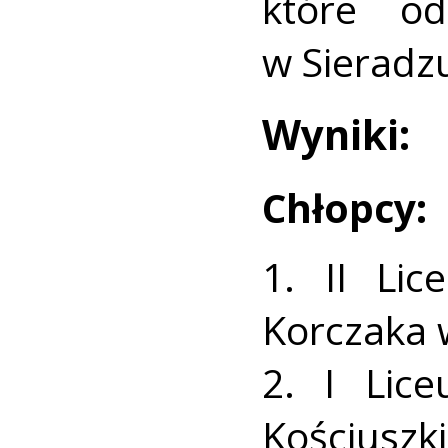
które od
w Sieradz
Wyniki:
Chłopcy:
1. II Lic
Korczaka 
2. I Lic
Kościuszki