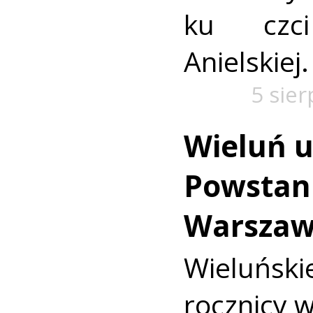
ku czc
Anielskiej.
5 sie
Wieluń u
Powstan
Warszaw
Wieluńs
rocznicy 