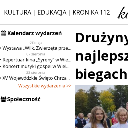
KULTURA
|
EDUKACJA
|
KRONIKA 112
Drużyny
Kalendarz wydarzeń
08 maja
Wystawa „Wilk. Zwierzęta przeklęte”
najleps
07 sierpnia
Repertuar kina „Syreny” w Wieluniu w dn. od 7 do 13 sierpnia
Koncert muzyki gospel w Wieluniu
biegach
23 sierpnia
XV Wojewódzkie Święto Chrzanu
Wszystkie wydarzenia >>
Społeczność