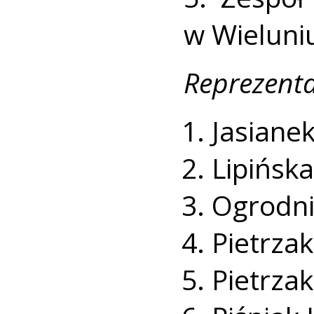
w Wieluni
Reprezenta
Jasianek
Lipińsk
Ogrodni
Pietrzak 
Pietrzak