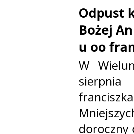
Odpust k
Bożej Ani
u oo fra
W Wielun
sierpn
francis
Mniejszyc
doroczny 