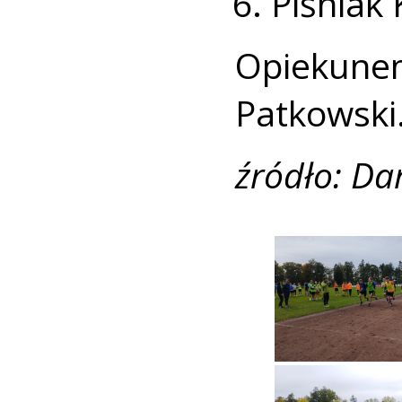
Piśniak 
Opiekun
Patkowski
źródło: Da