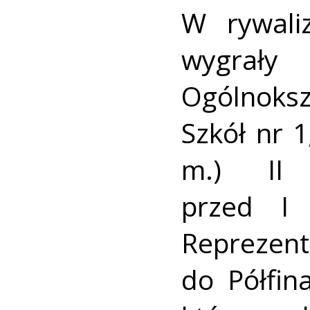
W rywali
wygrały 
Ogólnoks
Szkół nr 
m.) II 
przed I 
Reprezen
do Półfin