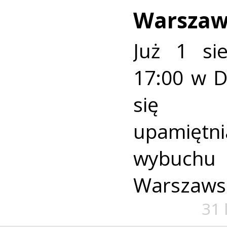
Warszaw
Już 1 si
17:00 w 
się u
upamiętni
wybuch
Warszaws
31 