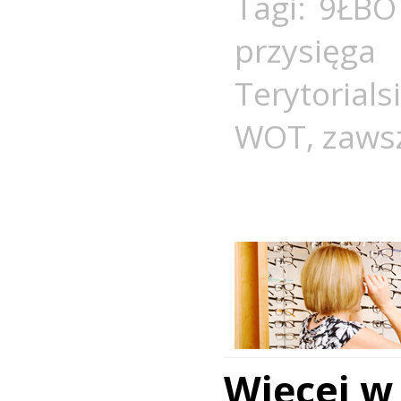
Tagi:
9ŁBO
przysięg
Terytorialsi
WOT
,
zawsz
Więcej w