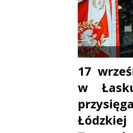
17 wrześ
w Łasku
przysię
Łódzk