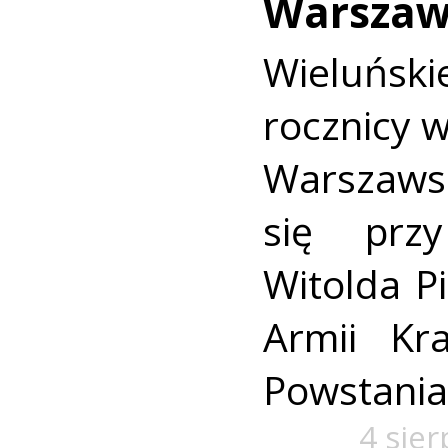
Warszaw
Wieluńs
rocznicy 
Warszaws
się prz
Witolda Pi
Armii Kra
Powstania
4 sie