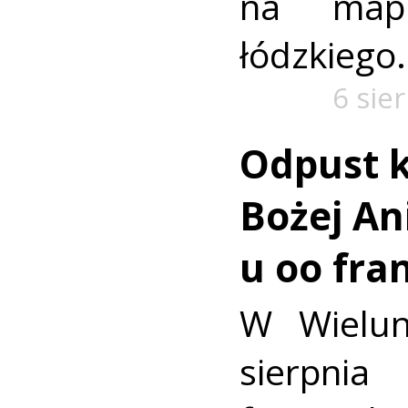
na mapi
łódzkiego.
6 sie
Odpust k
Bożej Ani
u oo fra
W Wielun
sierpn