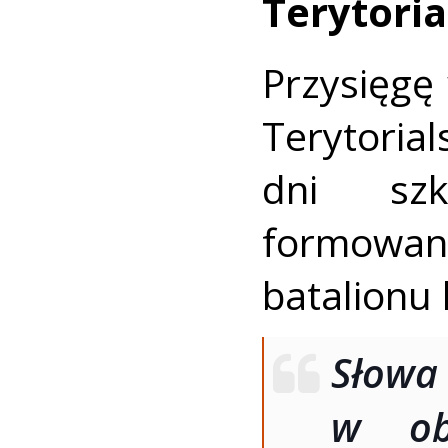
Terytoria
Przysięgę
Terytorial
dni szk
formowa
batalionu 
Słowa
w ob