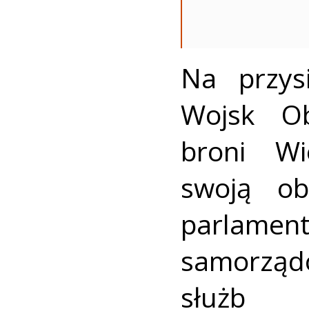
Na przys
Wojsk Ob
broni Wi
swoją ob
parlament
samorząd
służb 