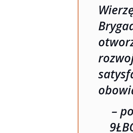
Wierz
Bryga
otwor
rozw
saty
obowi
– p
9ŁB