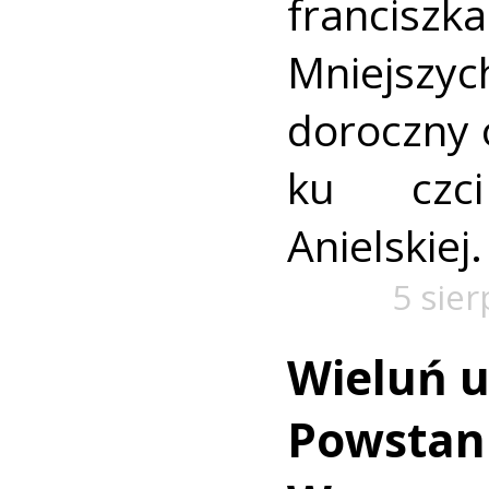
francis
Mniejszyc
doroczny 
ku czc
Anielskiej.
5 sie
Wieluń u
Powstan