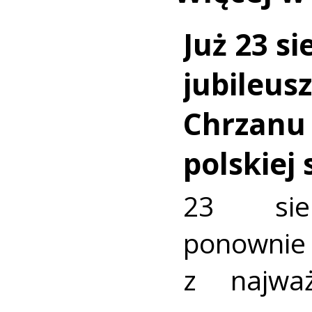
Już 23 si
jubileus
Chrzanu
polskiej
23 sie
ponownie 
z najważ