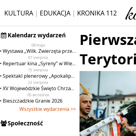
KULTURA
|
EDUKACJA
|
KRONIKA 112
Pierwsz
Kalendarz wydarzeń
08 maja
Wystawa „Wilk. Zwierzęta przeklęte”
Terytor
07 sierpnia
Repertuar kina „Syreny” w Wieluniu w dn. od 7 do 13 sierpnia
15 sierpnia
Spektakl plenerowy „Apokalipsa”
23 sierpnia
XV Wojewódzkie Święto Chrzanu
05 września
Bieszczadzkie Granie 2026
Wszystkie wydarzenia >>
Społeczność