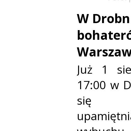
W Drobn
bohater
Warszaw
Już 1 si
17:00 w 
się u
upamiętni