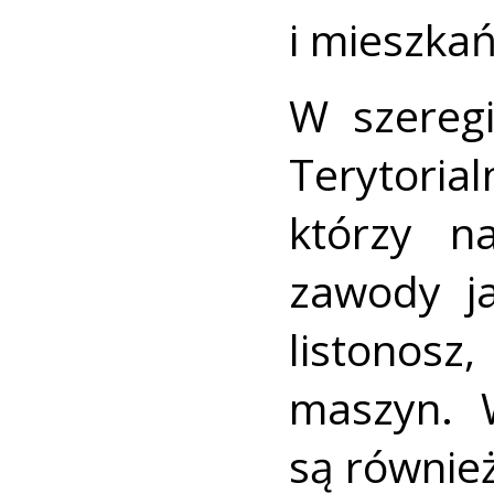
i mieszka
W szereg
Terytori
którzy n
zawody ja
listonosz
maszyn. 
są również