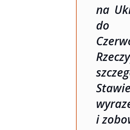
na Ukr
do r
Cze
Rzeczy
szcz
Stawi
wyra
i zobo