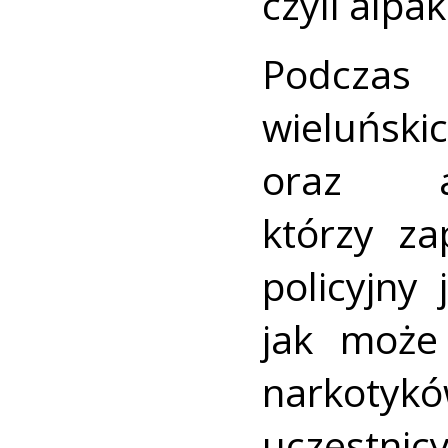
czyli alpa
Podczas
wieluński
oraz a
którzy za
policyjny
jak może
narkotyk
uczestnic