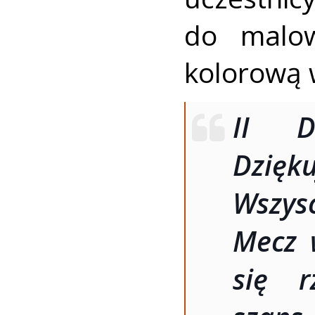
do malow
kolorową 
II Dz
Dzięk
Wszys
Mecz 
się r