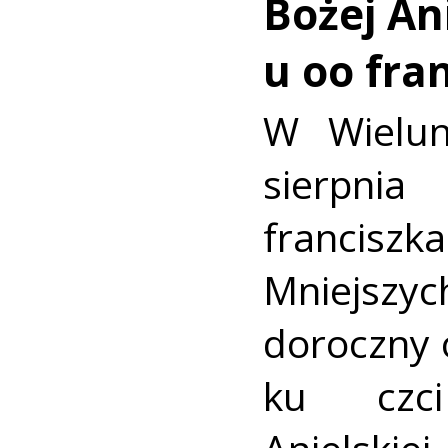
Bożej Ani
u oo fra
W Wielun
sierpn
francis
Mniejszyc
doroczny 
ku czc