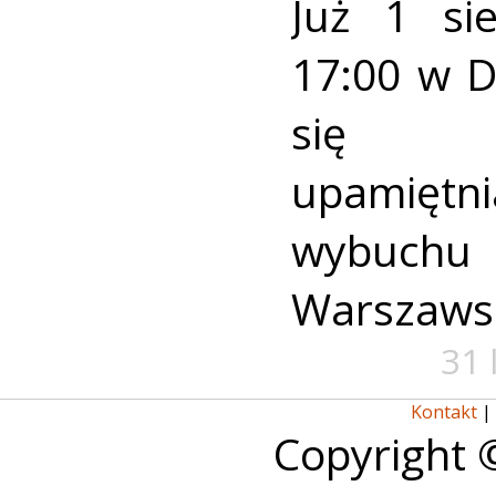
Już 1 si
17:00 w 
się u
upamiętni
wybuch
Warszaws
31 
Kontakt
|
Copyright