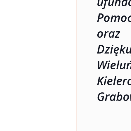
ufun
Pom
oraz
Dzi
Wiel
Kie
Grabo