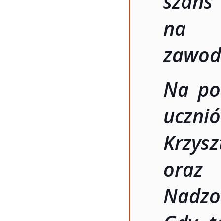
szan
na n
zawod
Na pod
ucznió
Krzys
oraz
Nad