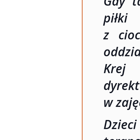
Gdy ta
piłk
z cio
oddzi
Krej
dyre
w zaję
Dziec