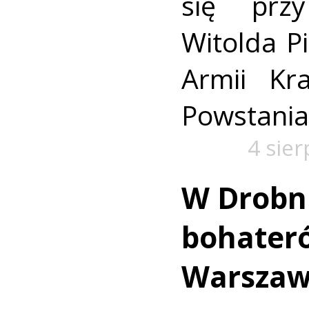
się prz
Witolda Pi
Armii Kra
Powstania
4 sie
W Drobn
bohater
Warszaw