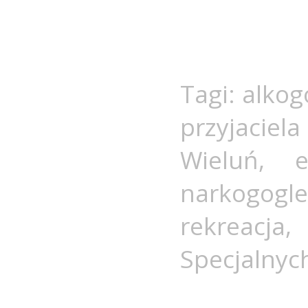
Tagi:
alkog
przyjaciel
Wieluń
,
e
narkogogl
rekreacja
Specjalnyc