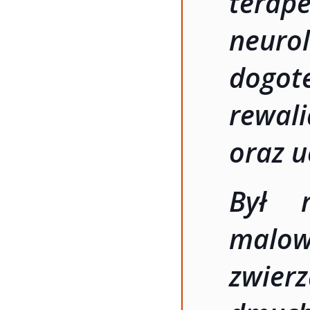
terape
neuro
dogot
rewal
oraz u
Był 
malo
zwierz