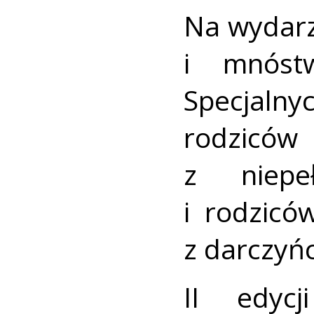
Na wydarz
i mnóst
Specjal
rodzi
z niepeł
i rodzicó
z darczyń
II edycj