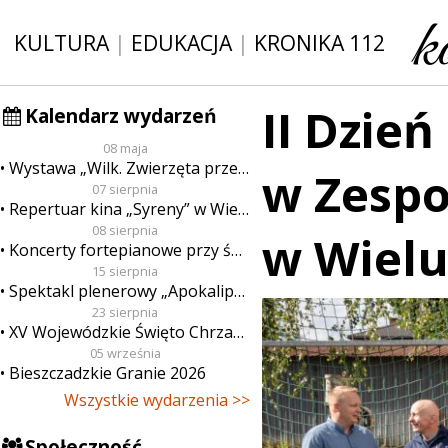
KULTURA
|
EDUKACJA
|
KRONIKA 112
II Dzień
Kalendarz wydarzeń
08 maja
Wystawa „Wilk. Zwierzęta przeklęte”
w Zespo
07 sierpnia
Repertuar kina „Syreny” w Wieluniu w dn. od 7 do 13 sierpnia
08 sierpnia
w Wielu
Koncerty fortepianowe przy świecach
15 sierpnia
Spektakl plenerowy „Apokalipsa”
23 sierpnia
XV Wojewódzkie Święto Chrzanu
05 września
Bieszczadzkie Granie 2026
Wszystkie wydarzenia >>
Społeczność