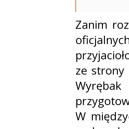
Zanim roz
oficjaln
przyjaci
ze strony
Wyrębak 
przygo
W międzyc