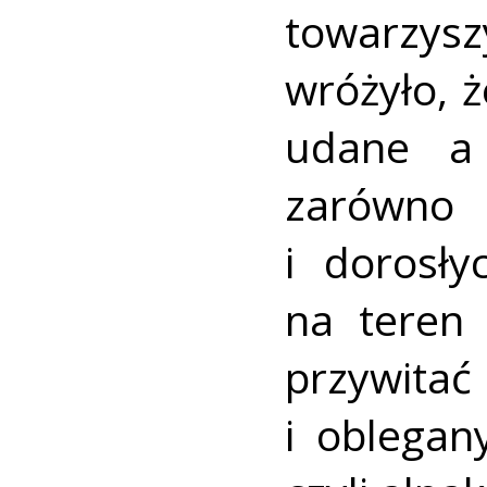
towarzysz
wróżyło, 
udane a 
zarówno 
i dorosł
na teren 
przywitać 
i oblegan