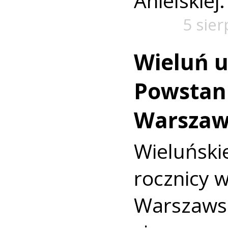
Anielskiej.
5 sie
Wieluń u
Powstan
Warszaw
Wieluńs
rocznicy 
Warszaws