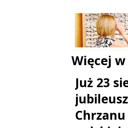
Więcej w
Już 23 si
jubileus
Chrzanu