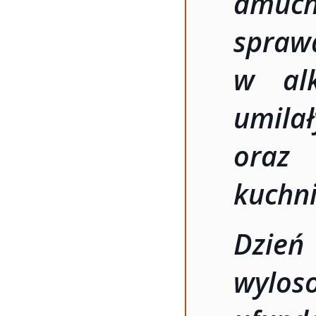
dmuch
spraw
w alk
umilał
oraz
kuchni
Dzi
wylos