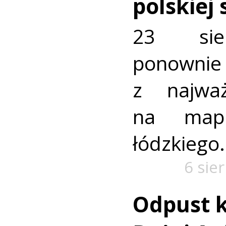
polskiej
23 sie
ponownie 
z najważ
na mapi
łódzkiego.
6 sie
Odpust k