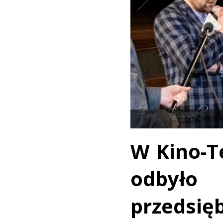
W Kino-T
odbył
przedsi