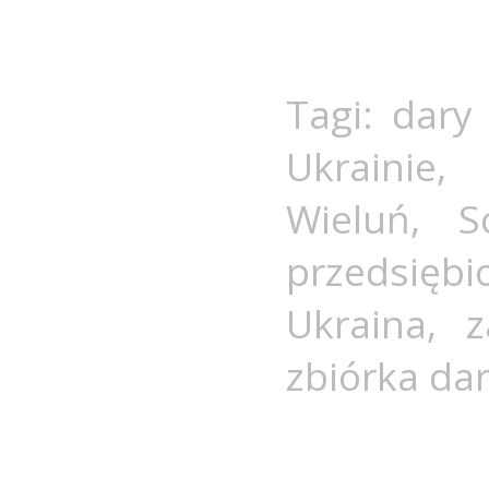
Tagi:
dary
Ukrainie
,
Wieluń
,
S
przedsiębi
Ukraina
,
z
zbiórka da