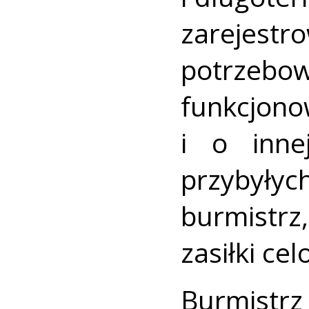
zarejes
potrzebow
funkcjo
i o inne
przybyły
burmistr
zasiłki ce
Burmistrz