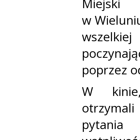
Miejski
w Wieluniu
wszelk
poczynaj
poprzez od
W kinie,
otrzymali
pytania