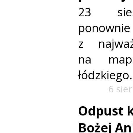
23 sie
ponownie 
z najważ
na mapi
łódzkiego.
6 sie
Odpust k
Bożej Ani