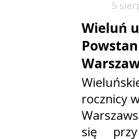
5 sie
Wieluń u
Powstan
Warszaw
Wieluńs
rocznicy 
Warszaws
się prz