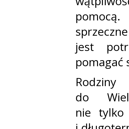
wątpliwo
pomocą. 
sprzeczne
jest po
pomagać s
Rodziny
do Wiel
nie tylko
i długote