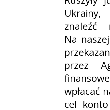
Ukrainy,
znaleźć
Na naszej 
przekaza
przez A
finanso
wpłacać n
cel kont