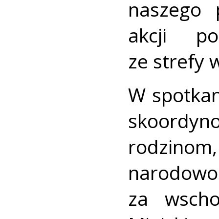
naszego 
akcji p
ze strefy 
W spotkan
skoord
rodzino
narodowoś
za wscho