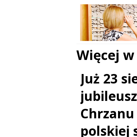
Więcej w
Już 23 si
jubileus
Chrzanu
polskiej