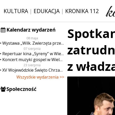
KULTURA
|
EDUKACJA
|
KRONIKA 112
Spotkan
Kalendarz wydarzeń
08 maja
Wystawa „Wilk. Zwierzęta przeklęte”
zatrudn
07 sierpnia
Repertuar kina „Syreny” w Wieluniu w dn. od 7 do 13 sierpnia
Koncert muzyki gospel w Wieluniu
z władz
23 sierpnia
XV Wojewódzkie Święto Chrzanu
Wszystkie wydarzenia >>
Społeczność