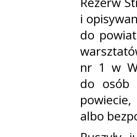
Rezerw St
i opisywa
do powia
warsztató
nr 1 w Wi
do osób 
powiec
albo bezp
Ruszyły j