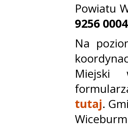
Powiatu W
9256 0004
Na pozio
koordyna
Miejski
formularz
tutaj
. Gm
Wicebur