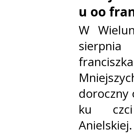
u oo fra
W Wielun
sierpn
francis
Mniejszyc
doroczny 
ku czc
Anielskiej.