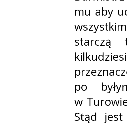
mu aby uc
wszystki
starczą 
kilkud
przeznac
po były
w Turowie
Stąd jes