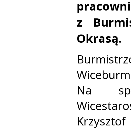
praco
z Burmi
Okrasą.
Burmis
Wiceburmi
Na spo
Wicestar
Krzyszto