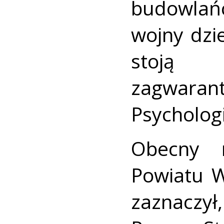
budowlańc
wojny dzi
stoją
zagwara
Psycholog
Obecny n
Powiatu W
zaznaczył