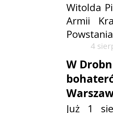
Witolda Pi
Armii Kra
Powstania
4 sie
W Drobn
bohater
Warszaw
Już 1 si