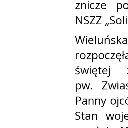
znicze p
NSZZ „Sol
Wieluńsk
rozpoczę
świętej
pw. Zwia
Panny ojc
Stan woj