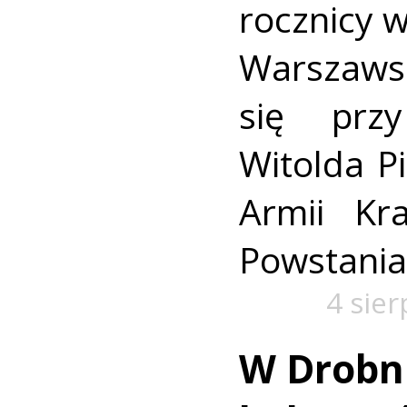
rocznicy 
Warszaws
się prz
Witolda Pi
Armii Kra
Powstania
4 sie
W Drobn