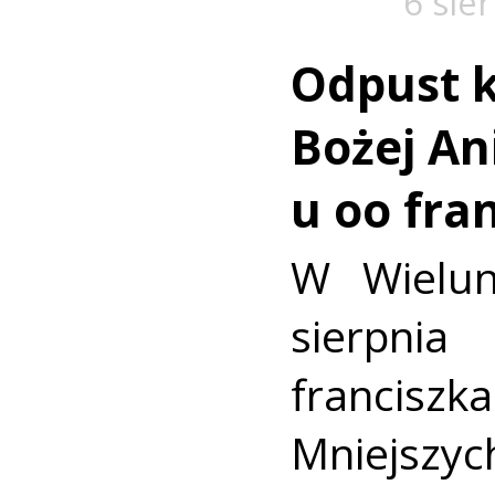
6 sie
Odpust k
Bożej Ani
u oo fra
W Wielun
sierpn
francis
Mniejszyc