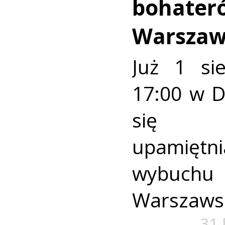
bohater
Warszaw
Już 1 si
17:00 w 
się u
upamiętni
wybuch
Warszaws
31 