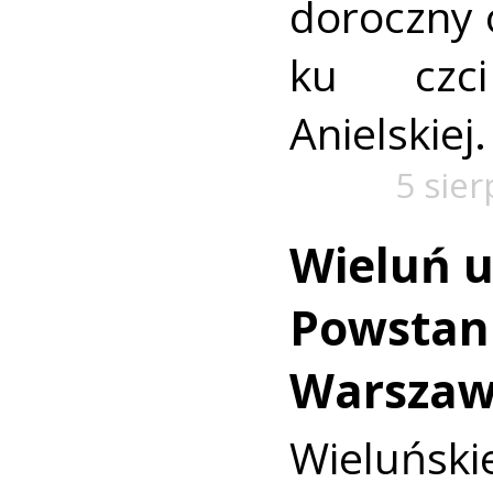
doroczny 
ku czc
Anielskiej.
5 sie
Wieluń u
Powstan
Warszaw
Wieluńs