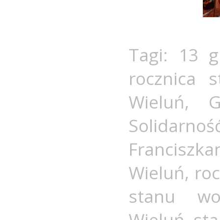
Tagi:
13 g
rocznica 
Wieluń
,
G
Solidarnoś
Franciszka
Wieluń
,
ro
stanu wo
Wieluń
,
st