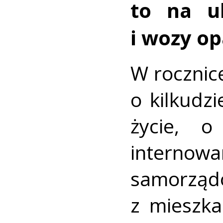
to na ul
i wozy o
W rocznic
o kilkudzi
życie, o
intern
samorządo
z mieszkań