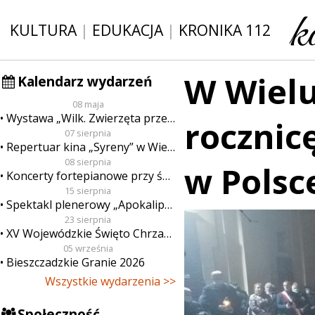
KULTURA
|
EDUKACJA
|
KRONIKA 112
W Wielu
Kalendarz wydarzeń
08 maja
Wystawa „Wilk. Zwierzęta przeklęte”
rocznic
07 sierpnia
Repertuar kina „Syreny” w Wieluniu w dn. od 7 do 13 sierpnia
08 sierpnia
w Polsc
Koncerty fortepianowe przy świecach
15 sierpnia
Spektakl plenerowy „Apokalipsa”
23 sierpnia
XV Wojewódzkie Święto Chrzanu
05 września
Bieszczadzkie Granie 2026
Wszystkie wydarzenia >>
Społeczność