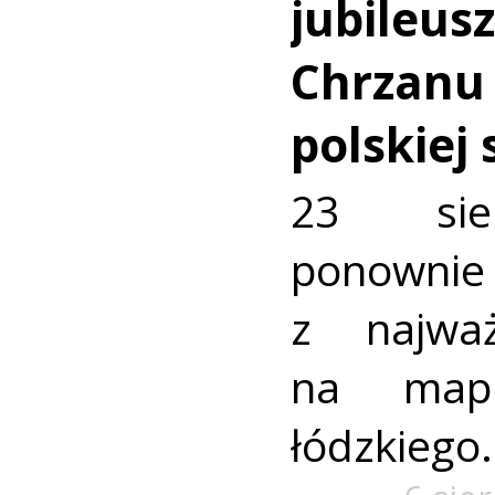
jubileus
Chrzanu
polskiej
23 sie
ponownie 
z najważ
na mapi
łódzkiego.