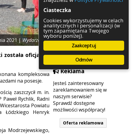
Rozrywka
Ciasteczka
Służby
Sport
Cookies wykorzystujemy w celach
analitycznych i personalizacji (w
Środowisko
tym zapamiętania Twojego
Szkolnictwo
wyboru poniżej).
Wydarzenia
nia 2021 |
Wydarzenia
Zaakceptuj
Zapowiedzi
Zdrowie
została oficjalnie
Odmów
Reklama
wykonana kompleksowa
jazdami na posesje.
Jesteś zainteresowany
zareklamowaniem się w
cią zaszczycił m. in.
naszym serwisie?
 Paweł Rychlik, Radni
Sprawdź dostępne
 Wicestarosta Powiatu
możliwości współpracy!
a Łódzkiego Henryk
Oferta reklamowa
eja Modrzejewskiego,