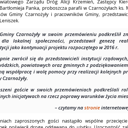
wiatowego Zarządu Dróg Alicji Krzemień, Zastępcy Kie
artłomieja Panka, proboszcza parafii w Czarnożyłach ks. 
ysów Gminy Czarnożyły i pracowników Gminy, przedstawic
Leniszek.
Gminy Czarnożyły w swoim przemówieniu podkreślił z
dla lokalnej społeczności, przedstawił genezę reali
tycji jako kontynuacji projektu rozpoczętego w 2016 r.
pnie zwrócił się do przedstawicieli instytucji rządowyc
ódzkich, powiatowych oraz gminnych z podziękowaniem
ą współpracę i wolę pomocy przy realizacji kolejnych pr
 Czarnożyły.
szeni goście w swoich przemówieniach podkreślali ro
nych inicjatywach na rzecz poprawy warunków życia mie
– czytamy na
stronie
internetowe
iach zaproszonych gości nastąpiło wspólne przecięcie
onek poświęcił drogę oddawaną do użytku. Uroczystość za