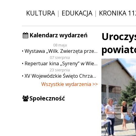
KULTURA
|
EDUKACJA
|
KRONIKA 11
Uroczy
Kalendarz wydarzeń
08 maja
powiat
Wystawa „Wilk. Zwierzęta przeklęte”
07 sierpnia
Repertuar kina „Syreny” w Wieluniu w dn. od 7 do 13 sierpnia
23 sierpnia
XV Wojewódzkie Święto Chrzanu
Wszystkie wydarzenia >>
Społeczność