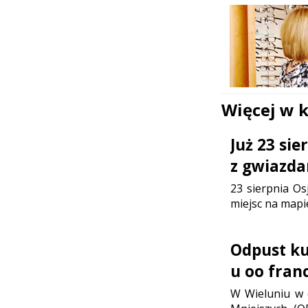
Więcej w 
Już 23 si
z gwiazda
23 sierpnia Os
miejsc na mapi
Odpust ku 
u oo fran
W Wieluniu w d