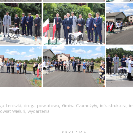
ga Leniszki
,
droga powiatowa
,
Gmina Czarnożyły
,
infrastruktura
,
i
owiat Wieluń
,
wydarzenia
REKLAMA