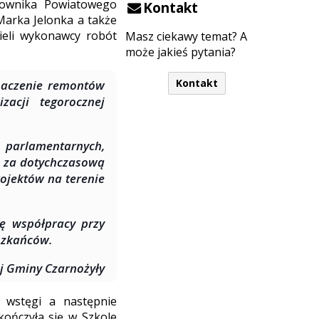
rownika Powiatowego
Kontakt
Marka Jelonka a także
ieli wykonawcy robót
Masz ciekawy temat? A
może jakieś pytania?
Kontakt
naczenie remontów
zacji tegorocznej
h, parlamentarnych,
 za dotychczasową
ojektów na terenie
lę współpracy przy
szkańców.
j Gminy Czarnożyły
 wstęgi a następnie
kończyła się w Szkole