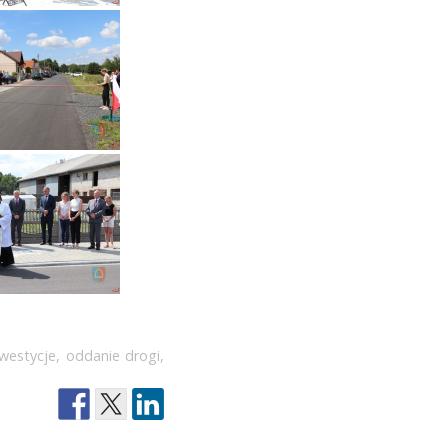
nwestycje
,
oddanie drogi
,