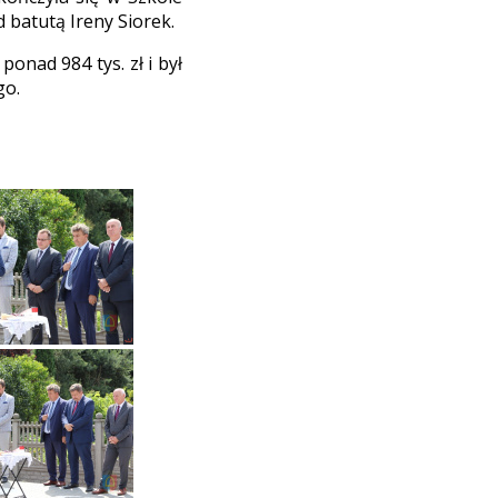
 batutą Ireny Siorek.
onad 984 tys. zł i był
go.