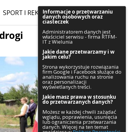
Informacje o przetwarzaniu
SPORT I REKREACJA
|
INWESTYCJE
danych osobowych oraz
ciasteczek
Administratorem danych jest
drogi
Szukaj
właściciel serwisu - firma RTFM-
IT z Wielunia
Jakie dane przetwarzamy i w
jakim celu?
Kategorie
Strona wykorzystuje rozwiązania
firm Google i Facebook służące do
Architektura
analizowania ruchu na stronie
Gospodarka
oraz personalizacji
Handel
wyświetlanych treści.
Infrastruktura
Jakie masz prawa w stosunku
Komunikaty
do przetwarzanych danych?
Kultura
Możesz w każdej chwili zażądać
Polityka
wglądu, poprawienia, usunięcia
Pozostałe
lub ograniczenia przetwarzania
Psychologia
danych. Więcej na ten temat
Rolnictwo
znajdziesz w
Polityce Prywatności