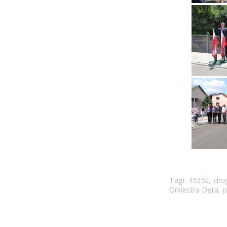
Tagi:
4535E
,
dro
Orkiestra Dęta
,
p