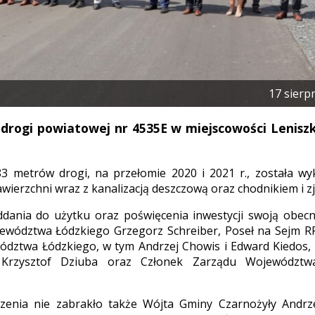
17 sierp
rogi powiatowej nr 4535E w miejscowości Leniszki 
83 metrów drogi, na przełomie 2020 i 2021 r., została 
ierzchni wraz z kanalizacją deszczową oraz chodnikiem i z
dania do użytku oraz poświęcenia inwestycji swoją obecnoś
ewództwa Łódzkiego Grzegorz Schreiber, Poseł na Sejm RP
ództwa Łódzkiego, w tym Andrzej Chowis i Edward Kiedos,
 Krzysztof Dziuba oraz Członek Zarządu Województw
zenia nie zabrakło także Wójta Gminy Czarnożyły Andrz