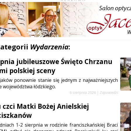
kategorii
Wydarzenia
:
erpnia jubileuszowe Święto Chrzanu
mi polskiej sceny
jaków ponownie stanie się jednym z najważniejszych
e województwa łódzkiego.
6 sierpnia 2026
|
Zapowiedzi
czci Matki Bożej Anielskiej
ciszkanów
niach 1-2 sierpnia w rodzinie franciszkańskiej Braci