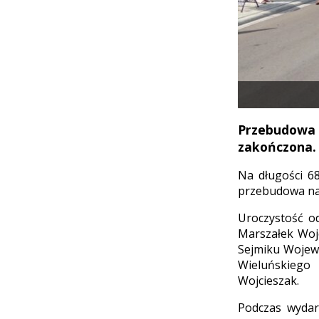
Przebudowa d
zakończona.
Na długości 6
przebudowa naw
Uroczystość od
Marszałek Woj
Sejmiku Wojew
Wieluńskiego
Wojcieszak.
Podczas wydar