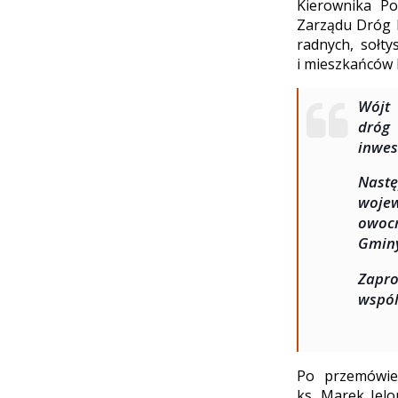
Kierownika Po
Zarządu Dróg B
radnych, sołt
i mieszkańców 
Wójt 
dróg 
inwes
Nastę
wojew
owocn
Gminy
Zapro
wspól
Po przemówien
ks. Marek Jel