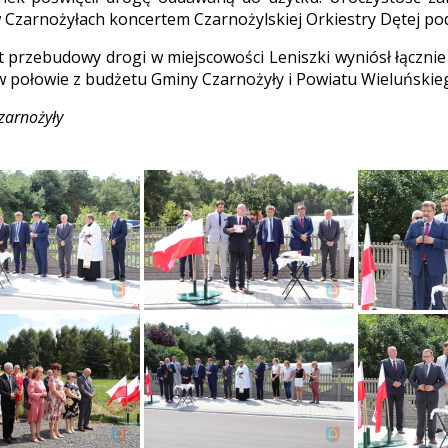
Czarnożyłach koncertem Czarnożylskiej Orkiestry Dętej pod
 przebudowy drogi w miejscowości Leniszki wyniósł łącznie p
 połowie z budżetu Gminy Czarnożyły i Powiatu Wieluńskie
zarnożyły