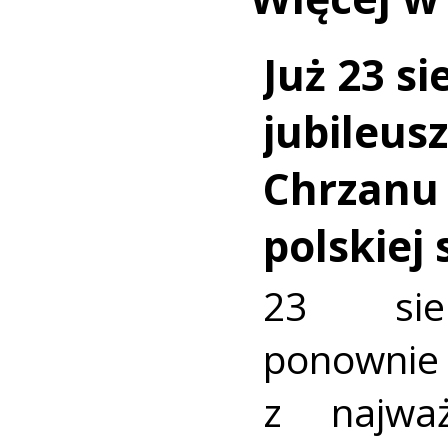
Już 23 si
jubileus
Chrzanu
polskiej
23 sie
ponownie 
z najważ