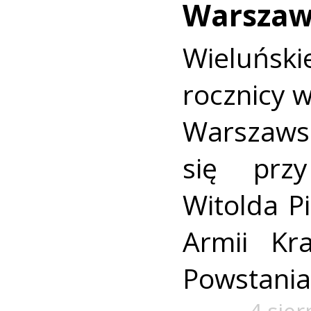
Warszaw
Wieluńs
rocznicy 
Warszaws
się prz
Witolda Pi
Armii Kra
Powstania
4 sie