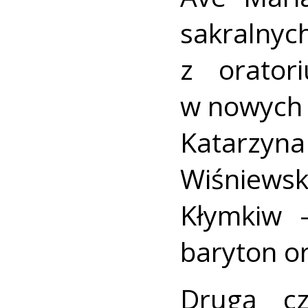
sakralnyc
z orator
w nowych i
Katarzyna
Wiśniews
Kłymkiw 
baryton or
Drugą cz