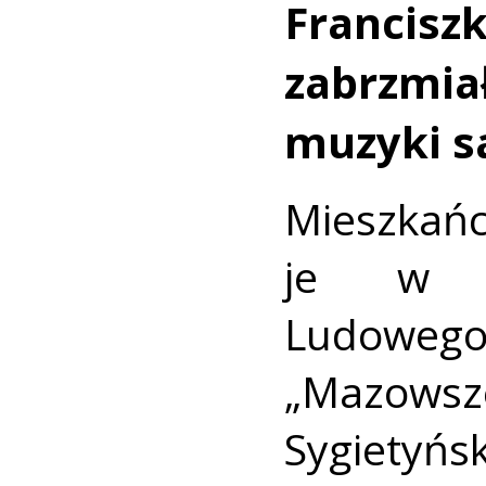
Franci
zabrzmiał
muzyki s
Mieszka
je w w
Ludoweg
„Mazo
Sygietyń