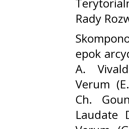
Terytori
Rady Rozw
Skompono
epok arcyd
A. Vival
Verum (E.
Ch. Goun
Laudate 