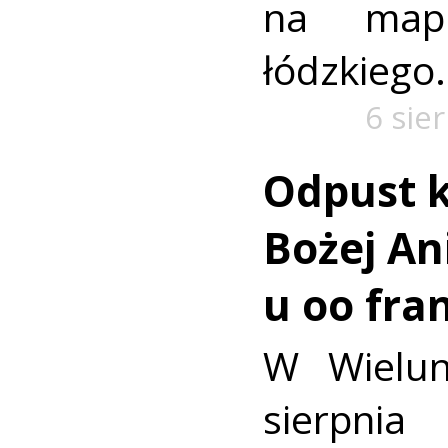
na mapi
łódzkiego.
6 sie
Odpust k
Bożej Ani
u oo fra
W Wielun
sierpn