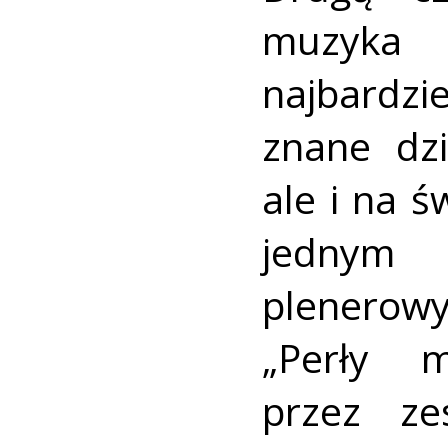
muzyka 
najbardzi
znane dzi
ale i na ś
jednym 
plenerow
„Perły m
przez ze