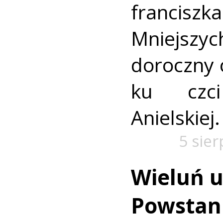
francis
Mniejszyc
doroczny 
ku czc
Anielskiej.
5 sie
Wieluń u
Powstan