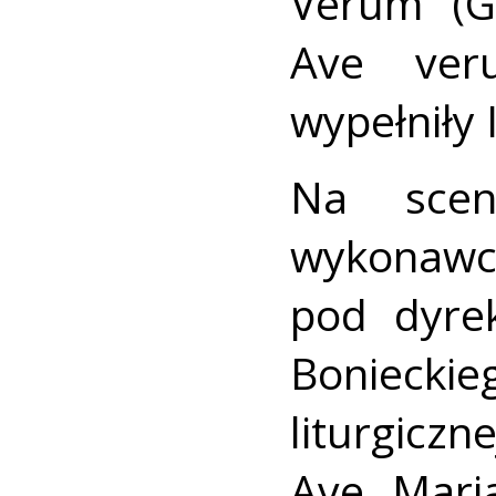
Verum (G.
Ave ver
wypełniły 
Na scen
wykonawc
pod dyre
Bonieckie
liturgicz
Ave Maria