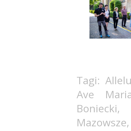
Tagi:
Allel
Ave Mari
Boniecki
Mazowsze