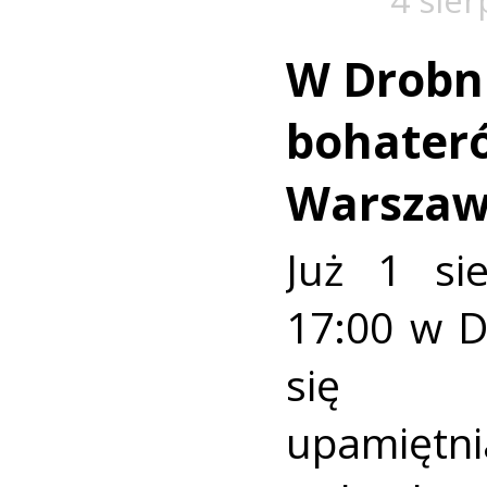
W Drobn
bohater
Warszaw
Już 1 si
17:00 w 
się u
upamiętni