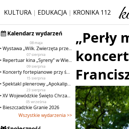
KULTURA
|
EDUKACJA
|
KRONIKA 112
„Perły 
Kalendarz wydarzeń
08 maja
Wystawa „Wilk. Zwierzęta przeklęte”
koncert
07 sierpnia
Repertuar kina „Syreny” w Wieluniu w dn. od 7 do 13 sierpnia
09 sierpnia
Francis
Koncerty fortepianowe przy świecach
15 sierpnia
Spektakl plenerowy „Apokalipsa”
23 sierpnia
XV Wojewódzkie Święto Chrzanu
05 września
Bieszczadzkie Granie 2026
Wszystkie wydarzenia >>
Społeczność