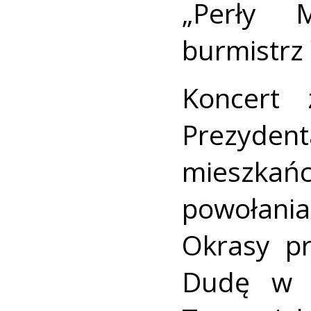
„Perły M
burmistrz
Koncert 
Prezyde
mieszkań
powołani
Okrasy p
Dudę w 