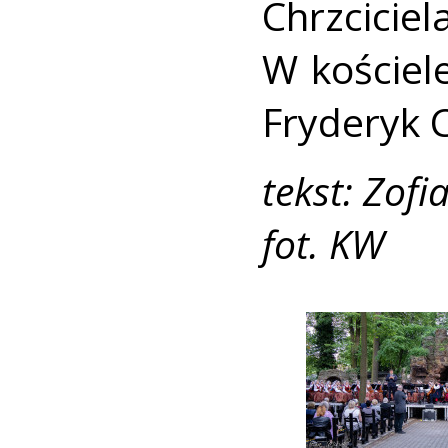
Chrzcicie
W kościel
Fryderyk 
tekst: Zofi
fot. KW