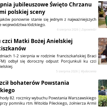
erpnia jubileuszowe Święto Chrzanu
mi polskiej sceny
jaków ponownie stanie się jednym z najważniejszych
e województwa łódzkiego.
6 sierpnia 2026
|
Zapowiedzi
czci Matki Bożej Anielskiej
ciszkanów
niach 1-2 sierpnia w rodzinie franciszkańskiej Braci
FM) odbył się doroczny odpust Porcjunkuli ku czci
elskiej.
5 sierpnia 2026
|
Wydarzenia
zcił bohaterów Powstania
kiego
chody 82. rocznicy wybuchu Powstania Warszawskiego
 przy pomniku rtm. Witolda Pileckiego, żołnierza Armii