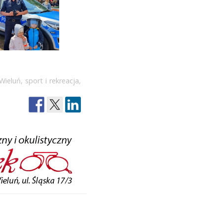
 Wieluń
,
sport i rekreacja
,