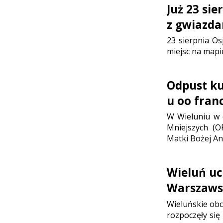
Już 23 si
z gwiazda
23 sierpnia Os
miejsc na mapi
Odpust ku 
u oo fran
W Wieluniu w d
Mniejszych (O
Matki Bożej Ani
Wieluń uc
Warszaws
Wieluńskie ob
rozpoczęły się