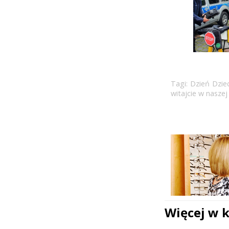
Tagi:
Dzień Dzie
witajcie w naszej
Więcej w 