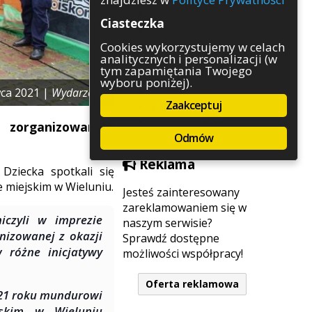
Rozrywka
Ciasteczka
Służby
Sport
Cookies wykorzystujemy w celach
analitycznych i personalizacji (w
Środowisko
tym zapamiętania Twojego
Szkolnictwo
wyboru poniżej).
Wydarzenia
wca 2021 |
Wydarzenia
Zaakceptuj
Zapowiedzi
Zdrowie
u zorganizowanym
Odmów
Reklama
Dziecka spotkali się
 miejskim w Wieluniu.
Jesteś zainteresowany
zareklamowaniem się w
iczyli w imprezie
naszym serwisie?
nizowanej z okazji
Sprawdź dostępne
w różne inicjatywy
możliwości współpracy!
Oferta reklamowa
2021 roku mundurowi
jskim w Wieluniu