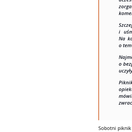
zorga
komen
Szcze
i uś
Na ka
o tem
Najm
o bez
uczył
Pikn
opie
mówil
zwrac
Sobotni pikni