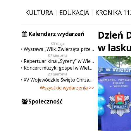
KULTURA
|
EDUKACJA
|
KRONIKA 11
Dzień D
Kalendarz wydarzeń
08 maja
w lask
Wystawa „Wilk. Zwierzęta przeklęte”
07 sierpnia
Repertuar kina „Syreny” w Wieluniu w dn. od 7 do 13 sierpnia
Koncert muzyki gospel w Wieluniu
23 sierpnia
XV Wojewódzkie Święto Chrzanu
Wszystkie wydarzenia >>
Społeczność