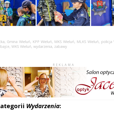
cka
,
Gmina Wieluń
,
KPP Wieluń
,
MKS Wieluń
,
MLKS Wieluń
,
policja
 bajce
,
WKS Wieluń
,
wydarzenia
,
zabawy
REKLAMA
kategorii
Wydarzenia
: