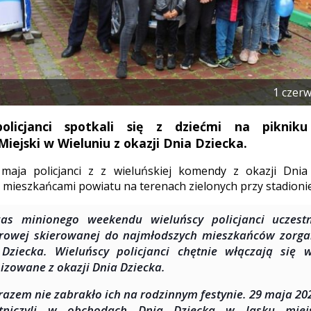
1 czer
policjanci spotkali się z dziećmi na piknik
Miejski w Wieluniu z okazji Dnia Dziecka.
aja policjanci z z wieluńskiej komendy z okazji Dnia 
 mieszkańcami powiatu na terenach zielonych przy stadionie
as minionego weekendu wieluńscy policjanci uczestn
rowej skierowanej do najmłodszych mieszkańców zorga
Dziecka. Wieluńscy policjanci chętnie włączają się 
izowane z okazji Dnia Dziecka.
 razem nie zabrakło ich na rodzinnym festynie. 29 maja 
stniczyli w obchodach Dnia Dziecka w lasku mie