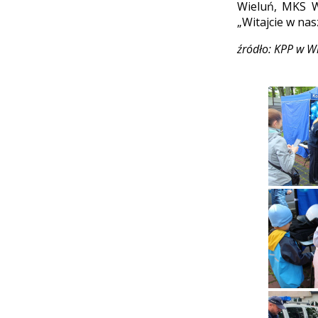
Wieluń, MKS W
„Witajcie w nasz
źródło: KPP w W