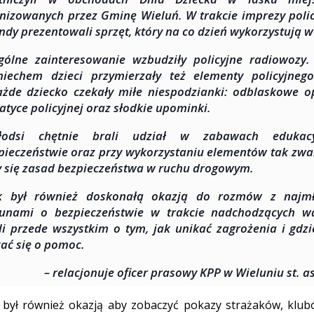
nizowanych przez Gminę Wieluń. W trakcie imprezy policj
dy prezentowali sprzęt, który na co dzień wykorzystują w
gólne zainteresowanie wzbudziły policyjne radiowozy
miechem dzieci przymierzały też elementy policyjne
żde dziecko czekały miłe niespodzianki: odblaskowe o
atyce policyjnej oraz słodkie upominki.
łodsi chętnie brali udział w zabawach edukac
pieczeństwie oraz przy wykorzystaniu elementów tak zw
y się zasad bezpieczeństwa w ruchu drogowym.
ik był również doskonałą okazją do rozmów z najmł
kunami o bezpieczeństwie w trakcie nadchodzących w
i przede wszystkim o tym, jak unikać zagrożenia i gdzi
ać się o pomoc.
– relacjonuje oficer prasowy KPP w Wieluniu st. a
k był również okazją aby zobaczyć pokazy strażaków, klu