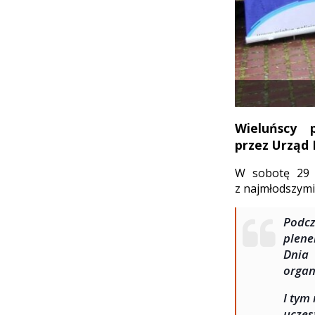
Wieluńscy 
przez Urząd 
W sobotę 29 m
z najmłodszymi
Podcz
plene
Dnia 
organ
I tym
ucze