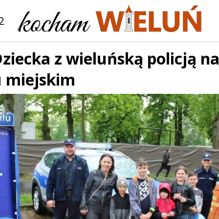
2
ziecka z wieluńską policją n
u miejskim