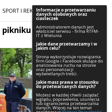
Informacje o przetwarzaniu
SPORT I REKREACJA
|
INWESTYCJE
danych osobowych oraz
ciasteczek
Administratorem danych jest
a pikniku
Szukaj
właściciel serwisu - firma RTFM-
IT z Wielunia
Jakie dane przetwarzamy i w
jakim celu?
Kategorie
Strona wykorzystuje rozwiązania
firm Google i Facebook służące do
Architektura
analizowania ruchu na stronie
Gospodarka
oraz personalizacji
Handel
wyświetlanych treści.
Infrastruktura
Jakie masz prawa w stosunku
Komunikaty
do przetwarzanych danych?
Kultura
Możesz w każdej chwili zażądać
Polityka
wglądu, poprawienia, usunięcia
Pozostałe
lub ograniczenia przetwarzania
Psychologia
danych. Więcej na ten temat
Rolnictwo
znajdziesz w
Polityce Prywatności