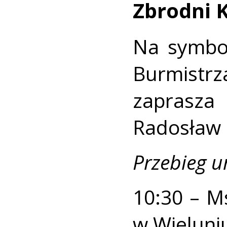
Zbrodni K
Na symbol
Burmistr
zaprasza
Radosław 
Przebieg u
10:30 – M
w Wieluni