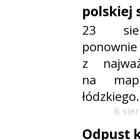
polskiej
23 sie
ponownie 
z najważ
na mapi
łódzkiego.
6 sie
Odpust k