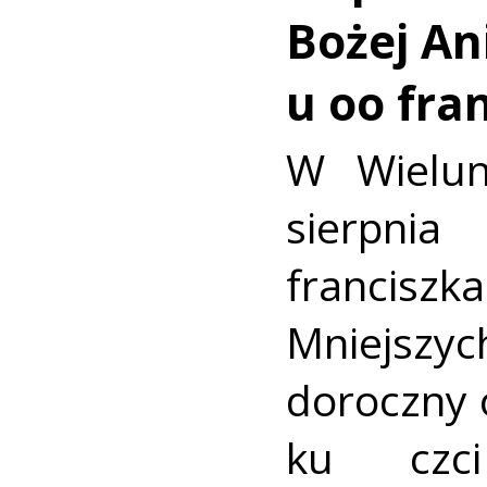
Bożej Ani
u oo fra
W Wielun
sierpn
francis
Mniejszyc
doroczny 
ku czc