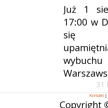
Już 1 si
17:00 w 
się u
upamiętni
wybuch
Warszaws
31 
Kontakt
|
Copyright