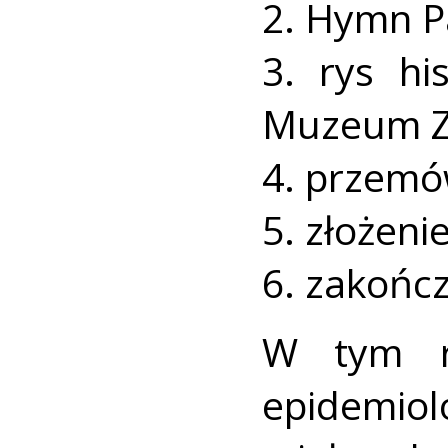
2. Hymn 
3. rys hi
Muzeum Zi
4. przemó
5. złożeni
6. zakończ
W tym r
epidemio