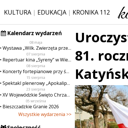
KULTURA
|
EDUKACJA
|
KRONIKA 112
Uroczys
Kalendarz wydarzeń
08 maja
Wystawa „Wilk. Zwierzęta przeklęte”
81. roc
07 sierpnia
Repertuar kina „Syreny” w Wieluniu w dn. od 7 do 13 sierpnia
08 sierpnia
Katyńsk
Koncerty fortepianowe przy świecach
15 sierpnia
Spektakl plenerowy „Apokalipsa”
23 sierpnia
XV Wojewódzkie Święto Chrzanu
05 września
Bieszczadzkie Granie 2026
Wszystkie wydarzenia >>
Społeczność