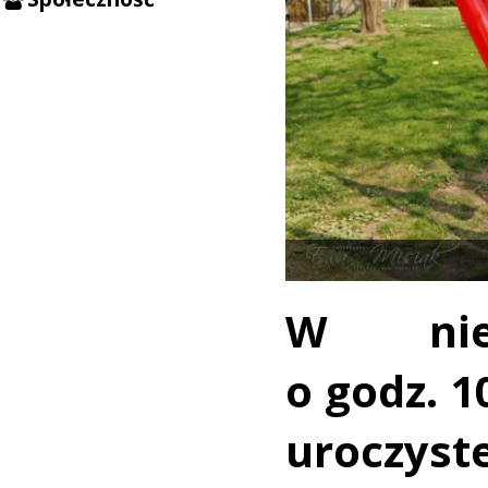
W nied
o godz. 1
uroczys