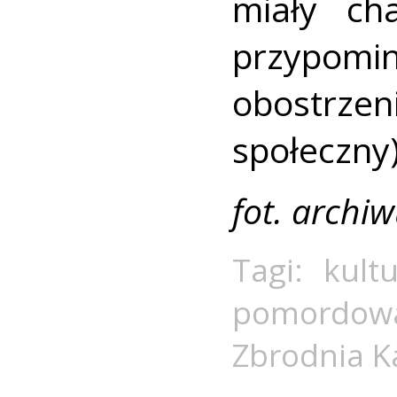
miały ch
przypomi
obostrze
społeczny)
fot. archi
Tagi:
kult
pomordow
Zbrodnia K