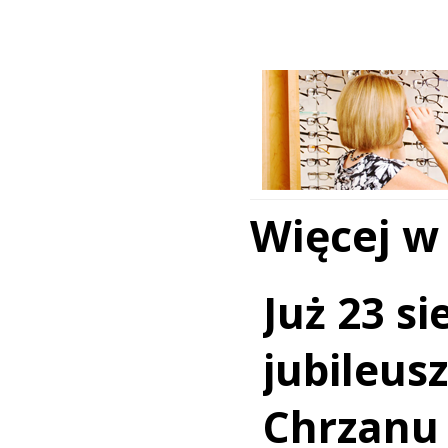
Więcej w
Już 23 si
jubileus
Chrzanu