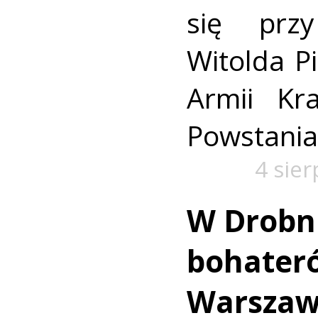
się prz
Witolda Pi
Armii Kra
Powstania
4 sie
W Drobn
bohater
Warszaw